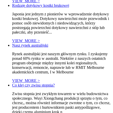
VIEW_MORE >
Rodzaje dotykowy kostki brukowej
Japonia jest jednym z pionierów w wprowadzenie dotykowy
kostki brukowej. Dotykowy nawierzchni może przewodnik i
pomoc osób niewidomych i niedowidzących, którzy
postrzegają powierzchni dotykowy nawierzchni z stóp lub
pałeczki, aby przenieść...
VIEW_MORE >
Nasz rynek australijski
Rynek australijski jest naszym głównym rynku. I zyskujemy
ponad 60% rynku w australii. Niektóre z naszych ostatnich
program obejmuje między innymi kolei regionalnych,
konserwacji, remoncie, naprawie lub w RMIT Melbourne
akademickich centrum, I w Melbourne
VIEW_MORE >
Co klej czy zwisu stopnia?
Zwisu stopnia jest zwykłym towarem w wielu budownictwa
społecznego. Wuyi Xiongchang produkcji sprzętu o tym, co
chcesz,, można również informacje zwrotne o tym, co chcesz,
jest producentem i hurtownikiem paski antypoślizgowe,
dzięki czemu aluminium krok n