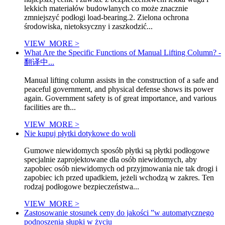
lekkich materiałów budowlanych co może znacznie
zmniejszyć podłogi load-bearing.2. Zielona ochrona
środowiska, nietoksyczny i zaszkodzić...
VIEW_MORE >
What Are the Specific Functions of Manual Lifting Column? -
翻译中...
Manual lifting column assists in the construction of a safe and
peaceful government, and physical defense shows its power
again. Government safety is of great importance, and various
facilities are th...
VIEW_MORE >
Nie kupuj płytki dotykowe do woli
Gumowe niewidomych sposób płytki są płytki podłogowe
specjalnie zaprojektowane dla osób niewidomych, aby
zapobiec osób niewidomych od przyjmowania nie tak drogi i
zapobiec ich przed upadkiem, jeżeli wchodzą w zakres. Ten
rodzaj podłogowe bezpieczeństwa...
VIEW_MORE >
Zastosowanie stosunek ceny do jakości ”w automatycznego
podnoszenia słupki w życiu