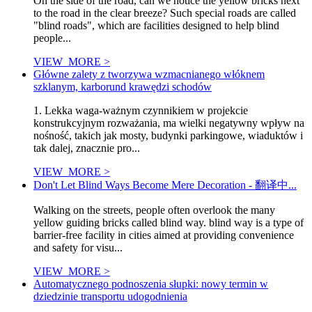
On the side of the road, can we notice the yellow bricks next
to the road in the clear breeze? Such special roads are called
"blind roads", which are facilities designed to help blind
people...
VIEW_MORE >
Główne zalety z tworzywa wzmacnianego włóknem
szklanym, karborund krawędzi schodów
1. Lekka waga-ważnym czynnikiem w projekcie
konstrukcyjnym rozważania, ma wielki negatywny wpływ na
nośność, takich jak mosty, budynki parkingowe, wiaduktów i
tak dalej, znacznie pro...
VIEW_MORE >
Don't Let Blind Ways Become Mere Decoration - 翻译中...
Walking on the streets, people often overlook the many
yellow guiding bricks called blind way. blind way is a type of
barrier-free facility in cities aimed at providing convenience
and safety for visu...
VIEW_MORE >
Automatycznego podnoszenia słupki: nowy termin w
dziedzinie transportu udogodnienia