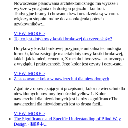
Nowoczesne planowania architektonicznego ma wyższe i
wyższe wymagania dla dostępu pojazdu i kontroli.
Tradycyjne bramy i chowane drzwi urządzenia są w coraz
większym stopniu trudne do zaspokojenia potrzeb
użytkowników:...
VIEW_MORE >
To, co jest dotykowy kostki brukowej do czego służy?
Dotykowy kostki brukowej przyjmuje unikalna technologia
formuła, która zastępuje materiał dotykowy kostki brukowej,
takich jak kamień, cementu, Z metalu i tworzywa sztucznego
z wyglądu i praktyczność. Jego kolor jest czysty i oczu-catc...
VIEW_MORE >
Zastosowanie kolor w nawierzchni dla niewidomych
Zgodnie z obowiązującymi przepisami, kolor nawierzchni dla
niewidomych powinny być: średni yellow.1. Kolor
nawierzchni dla niewidomych jest bardzo significanceThe
nawierzchni dla niewidomych jest to droga facil...
VIEW_MORE >
The Significance and Specific Understanding of Blind Way
Design - 翻译中...