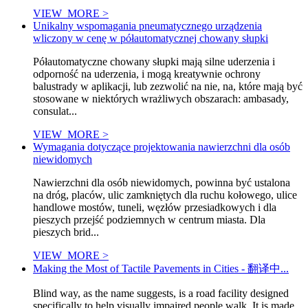
VIEW_MORE >
Unikalny wspomagania pneumatycznego urządzenia
wliczony w cenę w półautomatycznej chowany słupki
Półautomatyczne chowany słupki mają silne uderzenia i
odporność na uderzenia, i mogą kreatywnie ochrony
balustrady w aplikacji, lub zezwolić na nie, na, które mają być
stosowane w niektórych wrażliwych obszarach: ambasady,
consulat...
VIEW_MORE >
Wymagania dotyczące projektowania nawierzchni dla osób
niewidomych
Nawierzchni dla osób niewidomych, powinna być ustalona
na dróg, placów, ulic zamkniętych dla ruchu kołowego, ulice
handlowe mostów, tuneli, węzłów przesiadkowych i dla
pieszych przejść podziemnych w centrum miasta. Dla
pieszych brid...
VIEW_MORE >
Making the Most of Tactile Pavements in Cities - 翻译中...
Blind way, as the name suggests, is a road facility designed
specifically to help visually impaired people walk. It is made