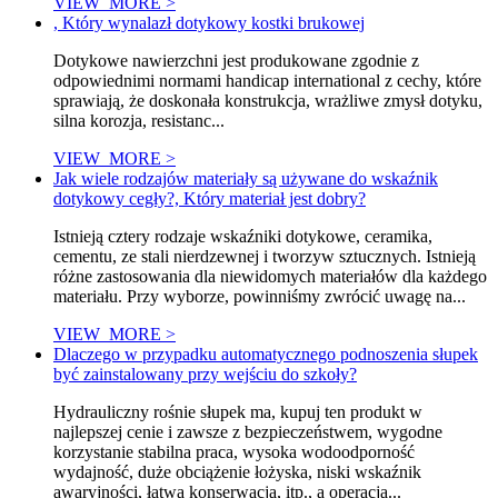
VIEW_MORE >
, Który wynalazł dotykowy kostki brukowej
Dotykowe nawierzchni jest produkowane zgodnie z
odpowiednimi normami handicap international z cechy, które
sprawiają, że doskonała konstrukcja, wrażliwe zmysł dotyku,
silna korozja, resistanc...
VIEW_MORE >
Jak wiele rodzajów materiały są używane do wskaźnik
dotykowy cegły?, Który materiał jest dobry?
Istnieją cztery rodzaje wskaźniki dotykowe, ceramika,
cementu, ze stali nierdzewnej i tworzyw sztucznych. Istnieją
różne zastosowania dla niewidomych materiałów dla każdego
materiału. Przy wyborze, powinniśmy zwrócić uwagę na...
VIEW_MORE >
Dlaczego w przypadku automatycznego podnoszenia słupek
być zainstalowany przy wejściu do szkoły?
Hydrauliczny rośnie słupek ma, kupuj ten produkt w
najlepszej cenie i zawsze z bezpieczeństwem, wygodne
korzystanie stabilna praca, wysoka wodoodporność
wydajność, duże obciążenie łożyska, niski wskaźnik
awaryjności, łatwa konserwacja, itp., a operacja...