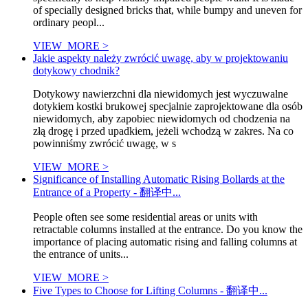
of specially designed bricks that, while bumpy and uneven for
ordinary peopl...
VIEW_MORE >
Jakie aspekty należy zwrócić uwagę, aby w projektowaniu
dotykowy chodnik?
Dotykowy nawierzchni dla niewidomych jest wyczuwalne
dotykiem kostki brukowej specjalnie zaprojektowane dla osób
niewidomych, aby zapobiec niewidomych od chodzenia na
złą drogę i przed upadkiem, jeżeli wchodzą w zakres. Na co
powinniśmy zwrócić uwagę, w s
VIEW_MORE >
Significance of Installing Automatic Rising Bollards at the
Entrance of a Property - 翻译中...
People often see some residential areas or units with
retractable columns installed at the entrance. Do you know the
importance of placing automatic rising and falling columns at
the entrance of units...
VIEW_MORE >
Five Types to Choose for Lifting Columns - 翻译中...