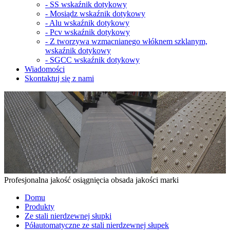
-
SS wskaźnik dotykowy
-
Mosiądz wskaźnik dotykowy
-
Alu wskaźnik dotykowy
-
Pcv wskaźnik dotykowy
-
Z tworzywa wzmacnianego włóknem szklanym,
wskaźnik dotykowy
-
SGCC wskaźnik dotykowy
Wiadomości
Skontaktuj się z nami
Profesjonalna jakość osiągnięcia obsada jakości marki
Domu
Produkty
Ze stali nierdzewnej słupki
Półautomatyczne ze stali nierdzewnej słupek