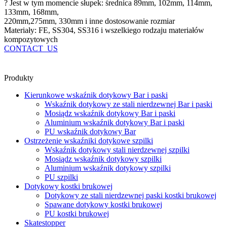
? Jest w tym momencie słupek: średnica 89mm, 102mm, 114mm,
133mm, 168mm,
220mm,275mm, 330mm i inne dostosowanie rozmiar
Materiały: FE, SS304, SS316 i wszelkiego rodzaju materiałów
kompozytowych
CONTACT_US
Produkty
Kierunkowe wskaźnik dotykowy Bar i paski
Wskaźnik dotykowy ze stali nierdzewnej Bar i paski
Mosiądz wskaźnik dotykowy Bar i paski
Aluminium wskaźnik dotykowy Bar i paski
PU wskaźnik dotykowy Bar
Ostrzeżenie wskaźniki dotykowe szpilki
Wskaźnik dotykowy stali nierdzewnej szpilki
Mosiądz wskaźnik dotykowy szpilki
Aluminium wskaźnik dotykowy szpilki
PU szpilki
Dotykowy kostki brukowej
Dotykowy ze stali nierdzewnej paski kostki brukowej
Spawane dotykowy kostki brukowej
PU kostki brukowej
Skatestopper