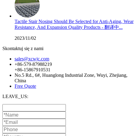
Tactile Stair Nosing Should Be Selected for Anti-Aging, Wear
Resistance, And Expansion Quality Products - 翻译中...
2023/11/02
Skontaktuj się z nami
sales@xcwjc.com
+86-579-87988219
+86-15867910531
No.5 Rd., 6#, Huanglong Industrial Zone, Wuyi, Zhejiang,
China
Free Quote
LEAVE_US: