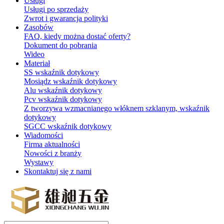
Usługi
Usługi po sprzedaży
Zwrot i gwarancja polityki
Zasobów
FAQ, kiedy można dostać oferty?
Dokument do pobrania
Wideo
Materiał
SS wskaźnik dotykowy
Mosiądz wskaźnik dotykowy
Alu wskaźnik dotykowy
Pcv wskaźnik dotykowy
Z tworzywa wzmacnianego włóknem szklanym, wskaźnik
dotykowy
SGCC wskaźnik dotykowy
Wiadomości
Firma aktualności
Nowości z branży
Wystawy
Skontaktuj się z nami