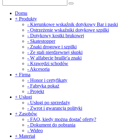
Domu
+
Produkty
-
Kierunkowe wskaźnik dotykowy Bar i paski
-
Ostrzeżenie wskaźniki dotykowe szpilki
-
Dotykowy kostki brukowej
-
Skatestopper
-
Znaki drogowe i szpilki
-
Ze stali nierdzewnej słupki
-
W alfabecie braille'a znaki
-
Krawędzi schodów
-
Akcesoria
+
Firma
-
Honor i certyfikaty
-
Fabryka pokaż
-
Projekt
+
Usługi
-
Usługi po sprzedaży
-
Zwrot i gwarancja polityki
+
Zasobów
-
FAQ, kiedy można dostać oferty?
-
Dokument do pobrania
-
Wideo
+
Materiał