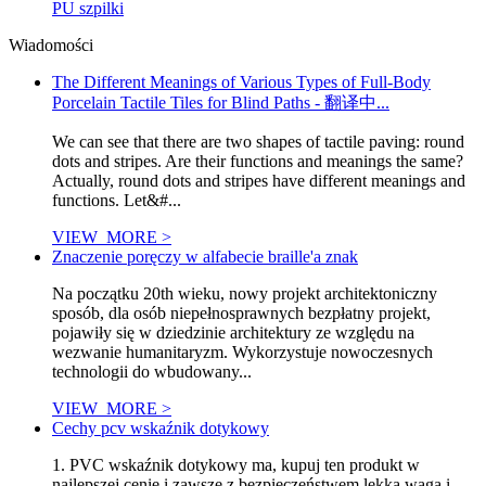
PU szpilki
Wiadomości
The Different Meanings of Various Types of Full-Body
Porcelain Tactile Tiles for Blind Paths - 翻译中...
We can see that there are two shapes of tactile paving: round
dots and stripes. Are their functions and meanings the same?
Actually, round dots and stripes have different meanings and
functions. Let&#...
VIEW_MORE >
Znaczenie poręczy w alfabecie braille'a znak
Na początku 20th wieku, nowy projekt architektoniczny
sposób, dla osób niepełnosprawnych bezpłatny projekt,
pojawiły się w dziedzinie architektury ze względu na
wezwanie humanitaryzm. Wykorzystuje nowoczesnych
technologii do wbudowany...
VIEW_MORE >
Cechy pcv wskaźnik dotykowy
1. PVC wskaźnik dotykowy ma, kupuj ten produkt w
najlepszej cenie i zawsze z bezpieczeństwem lekka waga i