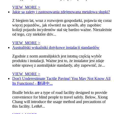
VIEW_MORE >
Jakie są zalety i zastosowania zdejmowana metalowa słupki?
Z biegiem lat, wraz z rozwojem gospodarki, pojawia się coraz
więcej pojazdów,, jak również na sposób, aby zapobiec
kolizji pojazdu incydentów stał się bardzo ważne. Niezależnie
od tego, czy niektóre driv...
VIEW_MORE >
Australijski wskaźniki dotykowe instalacji standardów
Zgodnie z norm australijskich jest istotną częścią wybór
produktu i instalacji. Ważne jest to, że instalator jest zdaje
sobie sprawę z australijskie standardy, aby zapewnić, że...
VIEW_MORE >
Don't Underestimate Tactile Paving! You May Not Know All
Its Functions! - 翻译中...
Braille bricks are a type of road facility designed to provide
convenience for blind people to travel safely. Below, Xiong
Chang will introduce the usage method and precautions of
this facility. Let&#...