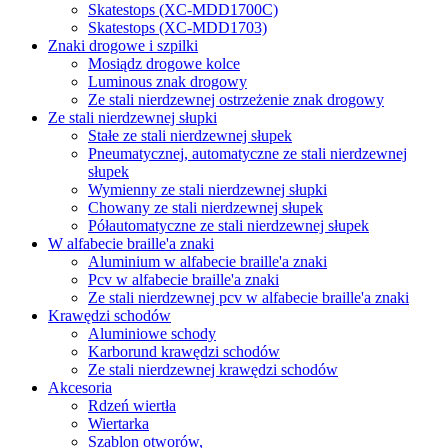
Skatestops (XC-MDD1700C)
Skatestops (XC-MDD1703)
Znaki drogowe i szpilki
Mosiądz drogowe kolce
Luminous znak drogowy
Ze stali nierdzewnej ostrzeżenie znak drogowy
Ze stali nierdzewnej słupki
Stałe ze stali nierdzewnej słupek
Pneumatycznej, automatyczne ze stali nierdzewnej
słupek
Wymienny ze stali nierdzewnej słupki
Chowany ze stali nierdzewnej słupek
Półautomatyczne ze stali nierdzewnej słupek
W alfabecie braille'a znaki
Aluminium w alfabecie braille'a znaki
Pcv w alfabecie braille'a znaki
Ze stali nierdzewnej pcv w alfabecie braille'a znaki
Krawędzi schodów
Aluminiowe schody
Karborund krawędzi schodów
Ze stali nierdzewnej krawędzi schodów
Akcesoria
Rdzeń wiertła
Wiertarka
Szablon otworów,