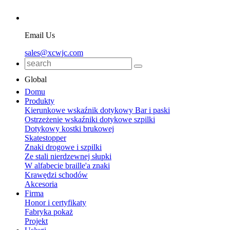
Email Us
sales@xcwjc.com
Global
Domu
Produkty
Kierunkowe wskaźnik dotykowy Bar i paski
Ostrzeżenie wskaźniki dotykowe szpilki
Dotykowy kostki brukowej
Skatestopper
Znaki drogowe i szpilki
Ze stali nierdzewnej słupki
W alfabecie braille'a znaki
Krawędzi schodów
Akcesoria
Firma
Honor i certyfikaty
Fabryka pokaż
Projekt