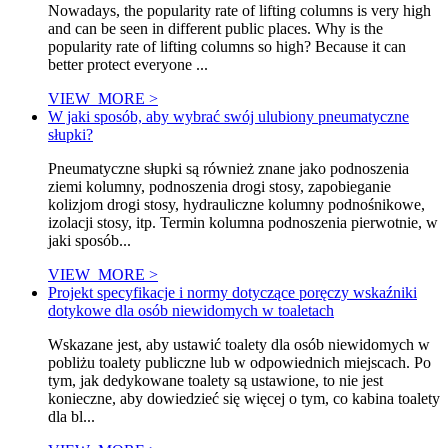
Nowadays, the popularity rate of lifting columns is very high
and can be seen in different public places. Why is the
popularity rate of lifting columns so high? Because it can
better protect everyone ...
VIEW_MORE >
W jaki sposób, aby wybrać swój ulubiony pneumatyczne
słupki?
Pneumatyczne słupki są również znane jako podnoszenia
ziemi kolumny, podnoszenia drogi stosy, zapobieganie
kolizjom drogi stosy, hydrauliczne kolumny podnośnikowe,
izolacji stosy, itp. Termin kolumna podnoszenia pierwotnie, w
jaki sposób...
VIEW_MORE >
Projekt specyfikacje i normy dotyczące poręczy wskaźniki
dotykowe dla osób niewidomych w toaletach
Wskazane jest, aby ustawić toalety dla osób niewidomych w
pobliżu toalety publiczne lub w odpowiednich miejscach. Po
tym, jak dedykowane toalety są ustawione, to nie jest
konieczne, aby dowiedzieć się więcej o tym, co kabina toalety
dla bl...