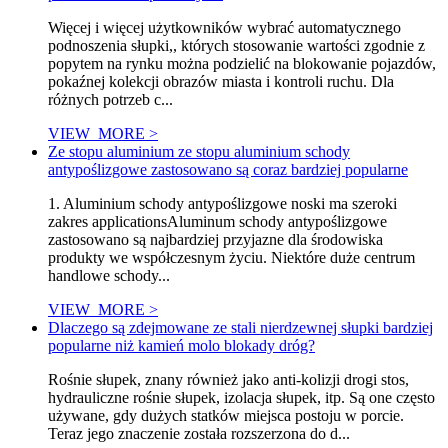
Więcej i więcej użytkowników wybrać automatycznego
podnoszenia słupki,, których stosowanie wartości zgodnie z
popytem na rynku można podzielić na blokowanie pojazdów,
pokaźnej kolekcji obrazów miasta i kontroli ruchu. Dla
różnych potrzeb c...
VIEW_MORE >
Ze stopu aluminium ze stopu aluminium schody
antypoślizgowe zastosowano są coraz bardziej popularne
1. Aluminium schody antypoślizgowe noski ma szeroki
zakres applicationsAluminum schody antypoślizgowe
zastosowano są najbardziej przyjazne dla środowiska
produkty we współczesnym życiu. Niektóre duże centrum
handlowe schody...
VIEW_MORE >
Dlaczego są zdejmowane ze stali nierdzewnej słupki bardziej
popularne niż kamień molo blokady dróg?
Rośnie słupek, znany również jako anti-kolizji drogi stos,
hydrauliczne rośnie słupek, izolacja słupek, itp. Są one często
używane, gdy dużych statków miejsca postoju w porcie.
Teraz jego znaczenie została rozszerzona do d...