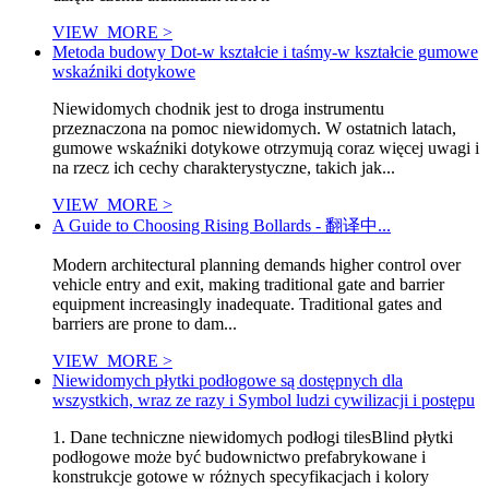
VIEW_MORE >
Metoda budowy Dot-w kształcie i taśmy-w kształcie gumowe
wskaźniki dotykowe
Niewidomych chodnik jest to droga instrumentu
przeznaczona na pomoc niewidomych. W ostatnich latach,
gumowe wskaźniki dotykowe otrzymują coraz więcej uwagi i
na rzecz ich cechy charakterystyczne, takich jak...
VIEW_MORE >
A Guide to Choosing Rising Bollards - 翻译中...
Modern architectural planning demands higher control over
vehicle entry and exit, making traditional gate and barrier
equipment increasingly inadequate. Traditional gates and
barriers are prone to dam...
VIEW_MORE >
Niewidomych płytki podłogowe są dostępnych dla
wszystkich, wraz ze razy i Symbol ludzi cywilizacji i postępu
1. Dane techniczne niewidomych podłogi tilesBlind płytki
podłogowe może być budownictwo prefabrykowane i
konstrukcje gotowe w różnych specyfikacjach i kolory