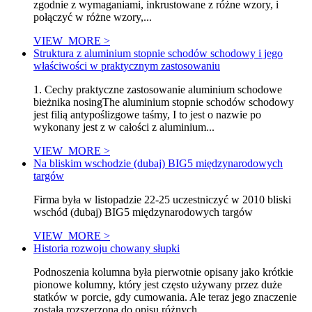
zgodnie z wymaganiami, inkrustowane z różne wzory, i
połączyć w różne wzory,...
VIEW_MORE >
Struktura z aluminium stopnie schodów schodowy i jego
właściwości w praktycznym zastosowaniu
1. Cechy praktyczne zastosowanie aluminium schodowe
bieżnika nosingThe aluminium stopnie schodów schodowy
jest filią antypoślizgowe taśmy, I to jest o nazwie po
wykonany jest z w całości z aluminium...
VIEW_MORE >
Na bliskim wschodzie (dubaj) BIG5 międzynarodowych
targów
Firma była w listopadzie 22-25 uczestniczyć w 2010 bliski
wschód (dubaj) BIG5 międzynarodowych targów
VIEW_MORE >
Historia rozwoju chowany słupki
Podnoszenia kolumna była pierwotnie opisany jako krótkie
pionowe kolumny, który jest często używany przez duże
statków w porcie, gdy cumowania. Ale teraz jego znaczenie
została rozszerzona do opisu różnych...