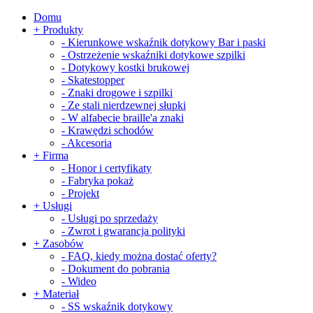
Domu
+
Produkty
-
Kierunkowe wskaźnik dotykowy Bar i paski
-
Ostrzeżenie wskaźniki dotykowe szpilki
-
Dotykowy kostki brukowej
-
Skatestopper
-
Znaki drogowe i szpilki
-
Ze stali nierdzewnej słupki
-
W alfabecie braille'a znaki
-
Krawędzi schodów
-
Akcesoria
+
Firma
-
Honor i certyfikaty
-
Fabryka pokaż
-
Projekt
+
Usługi
-
Usługi po sprzedaży
-
Zwrot i gwarancja polityki
+
Zasobów
-
FAQ, kiedy można dostać oferty?
-
Dokument do pobrania
-
Wideo
+
Materiał
-
SS wskaźnik dotykowy