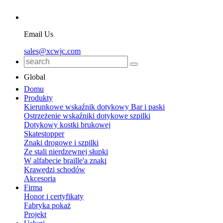
Email Us
sales@xcwjc.com
Global
Domu
Produkty
Kierunkowe wskaźnik dotykowy Bar i paski
Ostrzeżenie wskaźniki dotykowe szpilki
Dotykowy kostki brukowej
Skatestopper
Znaki drogowe i szpilki
Ze stali nierdzewnej słupki
W alfabecie braille'a znaki
Krawędzi schodów
Akcesoria
Firma
Honor i certyfikaty
Fabryka pokaż
Projekt