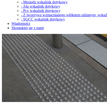
-
Mosiądz wskaźnik dotykowy
-
Alu wskaźnik dotykowy
-
Pcv wskaźnik dotykowy
-
Z tworzywa wzmacnianego włóknem szklanym, wskaź
-
SGCC wskaźnik dotykowy
Wiadomości
Skontaktuj się z nami