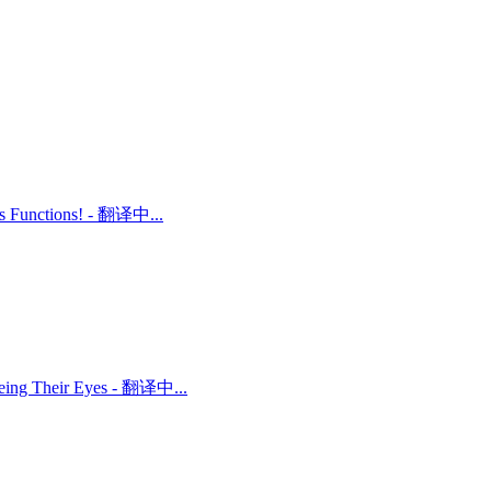
ts Functions! - 翻译中...
 Being Their Eyes - 翻译中...