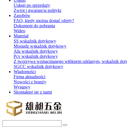
Usługi
Usługi po sprzedaży
Zwrot i gwarancja polityki
Zasobów
FAQ, kiedy można dostać oferty?
Dokument do pobrania
Wideo
Materiał
SS wskaźnik dotykowy
Mosiądz wskaźnik dotykowy
Alu wskaźnik dotykowy
Pcv wskaźnik dotykowy
Z tworzywa wzmacnianego włóknem szklanym, wskaźnik do
SGCC wskaźnik dotykowy
Wiadomości
Firma aktualności
Nowości z branży
Wystawy
Skontaktuj się z nami