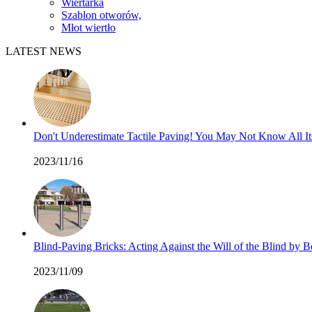
Wiertarka
Szablon otworów,
Młot wiertło
LATEST NEWS
Don't Underestimate Tactile Paving! You May Not Know All I
2023/11/16
Blind-Paving Bricks: Acting Against the Will of the Blind by
2023/11/09