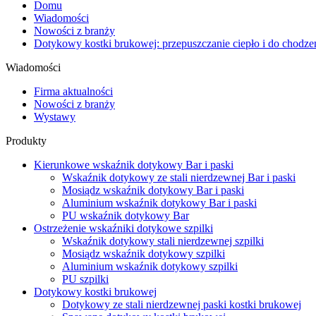
Domu
Wiadomości
Nowości z branży
Dotykowy kostki brukowej: przepuszczanie ciepło i do chodzen
Wiadomości
Firma aktualności
Nowości z branży
Wystawy
Produkty
Kierunkowe wskaźnik dotykowy Bar i paski
Wskaźnik dotykowy ze stali nierdzewnej Bar i paski
Mosiądz wskaźnik dotykowy Bar i paski
Aluminium wskaźnik dotykowy Bar i paski
PU wskaźnik dotykowy Bar
Ostrzeżenie wskaźniki dotykowe szpilki
Wskaźnik dotykowy stali nierdzewnej szpilki
Mosiądz wskaźnik dotykowy szpilki
Aluminium wskaźnik dotykowy szpilki
PU szpilki
Dotykowy kostki brukowej
Dotykowy ze stali nierdzewnej paski kostki brukowej