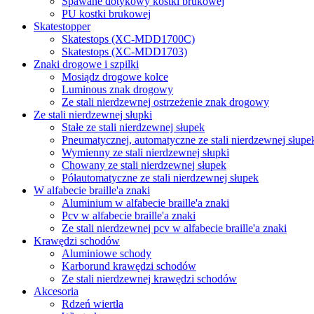
Spawane dotykowy kostki brukowej
PU kostki brukowej
Skatestopper
Skatestops (XC-MDD1700C)
Skatestops (XC-MDD1703)
Znaki drogowe i szpilki
Mosiądz drogowe kolce
Luminous znak drogowy
Ze stali nierdzewnej ostrzeżenie znak drogowy
Ze stali nierdzewnej słupki
Stałe ze stali nierdzewnej słupek
Pneumatycznej, automatyczne ze stali nierdzewnej słupe
Wymienny ze stali nierdzewnej słupki
Chowany ze stali nierdzewnej słupek
Półautomatyczne ze stali nierdzewnej słupek
W alfabecie braille'a znaki
Aluminium w alfabecie braille'a znaki
Pcv w alfabecie braille'a znaki
Ze stali nierdzewnej pcv w alfabecie braille'a znaki
Krawędzi schodów
Aluminiowe schody
Karborund krawędzi schodów
Ze stali nierdzewnej krawędzi schodów
Akcesoria
Rdzeń wiertła