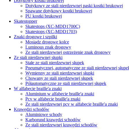
Dotykowy kostki brukowej
Dotykowy ze stali nierdzewnej paski kostki brukowej
Spawane dotykowy kostki brukowej
PU kostki brukowej
Skatestopper
Skatestops (XC-MDD1700C)
Skatestops (XC-MDD1703)
Znaki drogowe i szpilki
Mosiądz drogowe kolce
Luminous znak drogowy
Ze stali nierdzewnej ostrzeżenie znak drogowy
Ze stali nierdzewnej słupki
Stałe ze stali nierdzewnej słupek
Pneumatycznej, automatyczne ze stali nierdzewnej słupe
Wymienny ze stali nierdzewnej słupki
Chowany ze stali nierdzewnej słupek
Półautomatyczne ze stali nierdzewnej słupek
W alfabecie braille'a znaki
Aluminium w alfabecie braille'a znaki
Pcv w alfabecie braille'a znaki
Ze stali nierdzewnej pcv w alfabecie braille'a znaki
Krawędzi schodów
Aluminiowe schody
Karborund krawędzi schodów
Ze stali nierdzewnej krawędzi schodów