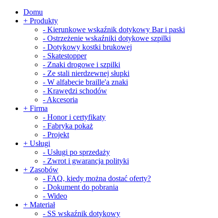
Domu
+
Produkty
-
Kierunkowe wskaźnik dotykowy Bar i paski
-
Ostrzeżenie wskaźniki dotykowe szpilki
-
Dotykowy kostki brukowej
-
Skatestopper
-
Znaki drogowe i szpilki
-
Ze stali nierdzewnej słupki
-
W alfabecie braille'a znaki
-
Krawędzi schodów
-
Akcesoria
+
Firma
-
Honor i certyfikaty
-
Fabryka pokaż
-
Projekt
+
Usługi
-
Usługi po sprzedaży
-
Zwrot i gwarancja polityki
+
Zasobów
-
FAQ, kiedy można dostać oferty?
-
Dokument do pobrania
-
Wideo
+
Materiał
-
SS wskaźnik dotykowy