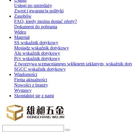
Usługi
Usługi po sprzedaży
Zwrot i gwarancja polityki
Zasobów
FAQ, kiedy można dostać oferty?
Dokument do pobrania
Wideo
Materiał
SS wskaźnik dotykowy
Mosiądz wskaźnik dotykowy
Alu wskaźnik dotykowy
Pcv wskaźnik dotykowy
Z tworzywa wzmacnianego włóknem szklanym, wskaźnik do
SGCC wskaźnik dotykowy
Wiadomości
Firma aktualności
Nowości z branży
Wystawy
Skontaktuj się z nami