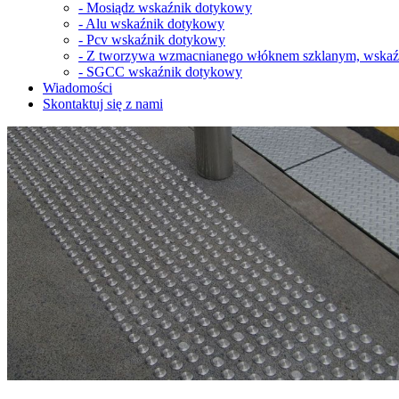
-
Mosiądz wskaźnik dotykowy
-
Alu wskaźnik dotykowy
-
Pcv wskaźnik dotykowy
-
Z tworzywa wzmacnianego włóknem szklanym, wskaź
-
SGCC wskaźnik dotykowy
Wiadomości
Skontaktuj się z nami