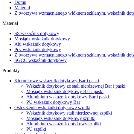
Domu
Materiał
Z tworzywa wzmacnianego włóknem szklanym, wskaźnik do
Materiał
SS wskaźnik dotykowy
Mosiądz wskaźnik dotykowy
Alu wskaźnik dotykowy
Pcv wskaźnik dotykowy
Z tworzywa wzmacnianego włóknem szklanym, wskaźnik do
SGCC wskaźnik dotykowy
Produkty
Kierunkowe wskaźnik dotykowy Bar i paski
Wskaźnik dotykowy ze stali nierdzewnej Bar i paski
Mosiądz wskaźnik dotykowy Bar i paski
Aluminium wskaźnik dotykowy Bar i paski
PU wskaźnik dotykowy Bar
Ostrzeżenie wskaźniki dotykowe szpilki
Wskaźnik dotykowy stali nierdzewnej szpilki
Mosiądz wskaźnik dotykowy szpilki
Aluminium wskaźnik dotykowy szpilki
PU szpilki