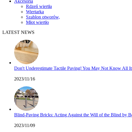
Akcesoria
Rdzeń wiertła
Wiertarka
Szablon otworów,
Młot wiertło
LATEST NEWS
Don't Underestimate Tactile Paving! You May Not Know All I
2023/11/16
Blind-Paving Bricks: Acting Against the Will of the Blind by
2023/11/09