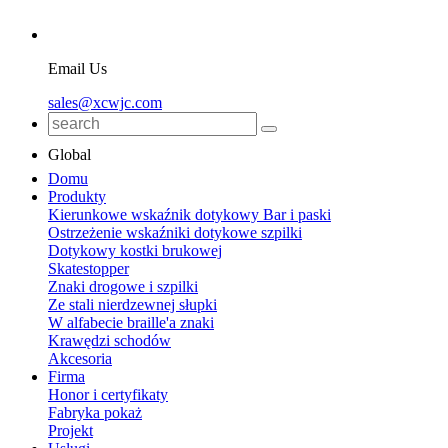
Email Us
sales@xcwjc.com
Global
Domu
Produkty
Kierunkowe wskaźnik dotykowy Bar i paski
Ostrzeżenie wskaźniki dotykowe szpilki
Dotykowy kostki brukowej
Skatestopper
Znaki drogowe i szpilki
Ze stali nierdzewnej słupki
W alfabecie braille'a znaki
Krawędzi schodów
Akcesoria
Firma
Honor i certyfikaty
Fabryka pokaż
Projekt