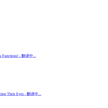
ts Functions! - 翻译中...
 Being Their Eyes - 翻译中...