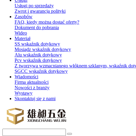
Usługi
Usługi po sprzedaży
Zwrot i gwarancja polityki
Zasobów
FAQ, kiedy można dostać oferty?
Dokument do pobrania
Wideo
Materiał
SS wskaźnik dotykowy
Mosiądz wskaźnik dotykowy
Alu wskaźnik dotykowy
Pcv wskaźnik dotykowy
Z tworzywa wzmacnianego włóknem szklanym, wskaźnik do
SGCC wskaźnik dotykowy
Wiadomości
Firma aktualności
Nowości z branży
Wystawy
Skontaktuj się z nami