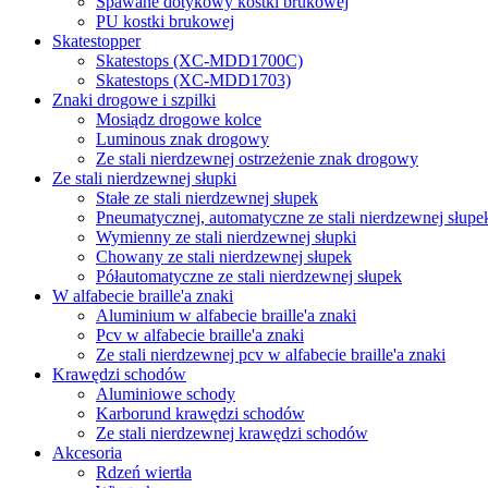
Spawane dotykowy kostki brukowej
PU kostki brukowej
Skatestopper
Skatestops (XC-MDD1700C)
Skatestops (XC-MDD1703)
Znaki drogowe i szpilki
Mosiądz drogowe kolce
Luminous znak drogowy
Ze stali nierdzewnej ostrzeżenie znak drogowy
Ze stali nierdzewnej słupki
Stałe ze stali nierdzewnej słupek
Pneumatycznej, automatyczne ze stali nierdzewnej słupe
Wymienny ze stali nierdzewnej słupki
Chowany ze stali nierdzewnej słupek
Półautomatyczne ze stali nierdzewnej słupek
W alfabecie braille'a znaki
Aluminium w alfabecie braille'a znaki
Pcv w alfabecie braille'a znaki
Ze stali nierdzewnej pcv w alfabecie braille'a znaki
Krawędzi schodów
Aluminiowe schody
Karborund krawędzi schodów
Ze stali nierdzewnej krawędzi schodów
Akcesoria
Rdzeń wiertła