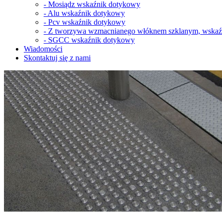
-
Mosiądz wskaźnik dotykowy
-
Alu wskaźnik dotykowy
-
Pcv wskaźnik dotykowy
-
Z tworzywa wzmacnianego włóknem szklanym, wskaź
-
SGCC wskaźnik dotykowy
Wiadomości
Skontaktuj się z nami