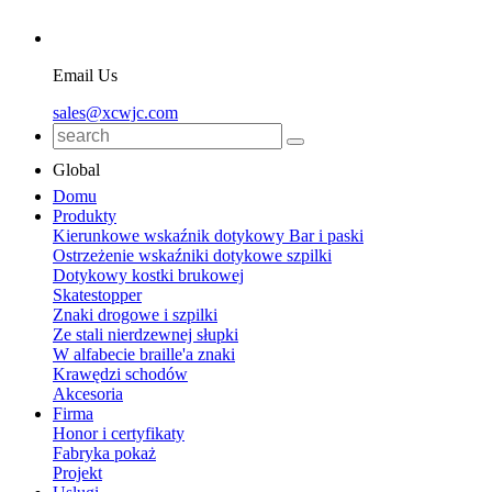
Email Us
sales@xcwjc.com
Global
Domu
Produkty
Kierunkowe wskaźnik dotykowy Bar i paski
Ostrzeżenie wskaźniki dotykowe szpilki
Dotykowy kostki brukowej
Skatestopper
Znaki drogowe i szpilki
Ze stali nierdzewnej słupki
W alfabecie braille'a znaki
Krawędzi schodów
Akcesoria
Firma
Honor i certyfikaty
Fabryka pokaż
Projekt