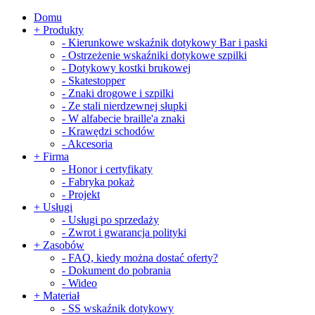
Domu
+
Produkty
-
Kierunkowe wskaźnik dotykowy Bar i paski
-
Ostrzeżenie wskaźniki dotykowe szpilki
-
Dotykowy kostki brukowej
-
Skatestopper
-
Znaki drogowe i szpilki
-
Ze stali nierdzewnej słupki
-
W alfabecie braille'a znaki
-
Krawędzi schodów
-
Akcesoria
+
Firma
-
Honor i certyfikaty
-
Fabryka pokaż
-
Projekt
+
Usługi
-
Usługi po sprzedaży
-
Zwrot i gwarancja polityki
+
Zasobów
-
FAQ, kiedy można dostać oferty?
-
Dokument do pobrania
-
Wideo
+
Materiał
-
SS wskaźnik dotykowy