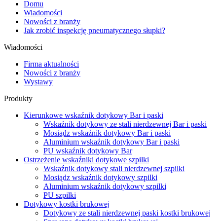
Domu
Wiadomości
Nowości z branży
Jak zrobić inspekcję pneumatycznego słupki?
Wiadomości
Firma aktualności
Nowości z branży
Wystawy
Produkty
Kierunkowe wskaźnik dotykowy Bar i paski
Wskaźnik dotykowy ze stali nierdzewnej Bar i paski
Mosiądz wskaźnik dotykowy Bar i paski
Aluminium wskaźnik dotykowy Bar i paski
PU wskaźnik dotykowy Bar
Ostrzeżenie wskaźniki dotykowe szpilki
Wskaźnik dotykowy stali nierdzewnej szpilki
Mosiądz wskaźnik dotykowy szpilki
Aluminium wskaźnik dotykowy szpilki
PU szpilki
Dotykowy kostki brukowej
Dotykowy ze stali nierdzewnej paski kostki brukowej