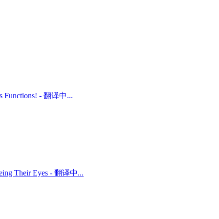
ts Functions! - 翻译中...
 Being Their Eyes - 翻译中...