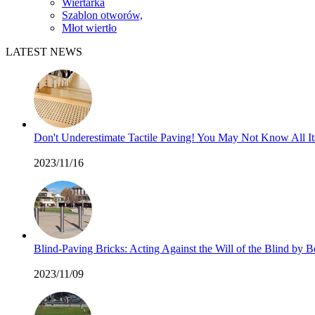
Wiertarka
Szablon otworów,
Młot wiertło
LATEST NEWS
Don't Underestimate Tactile Paving! You May Not Know All I
2023/11/16
Blind-Paving Bricks: Acting Against the Will of the Blind by
2023/11/09