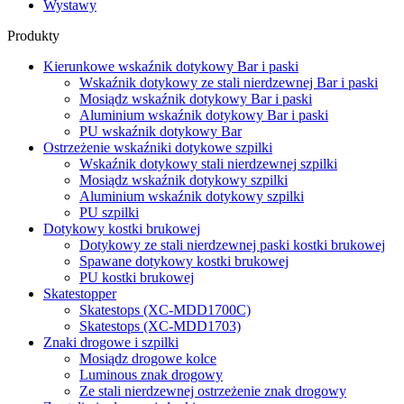
Wystawy
Produkty
Kierunkowe wskaźnik dotykowy Bar i paski
Wskaźnik dotykowy ze stali nierdzewnej Bar i paski
Mosiądz wskaźnik dotykowy Bar i paski
Aluminium wskaźnik dotykowy Bar i paski
PU wskaźnik dotykowy Bar
Ostrzeżenie wskaźniki dotykowe szpilki
Wskaźnik dotykowy stali nierdzewnej szpilki
Mosiądz wskaźnik dotykowy szpilki
Aluminium wskaźnik dotykowy szpilki
PU szpilki
Dotykowy kostki brukowej
Dotykowy ze stali nierdzewnej paski kostki brukowej
Spawane dotykowy kostki brukowej
PU kostki brukowej
Skatestopper
Skatestops (XC-MDD1700C)
Skatestops (XC-MDD1703)
Znaki drogowe i szpilki
Mosiądz drogowe kolce
Luminous znak drogowy
Ze stali nierdzewnej ostrzeżenie znak drogowy