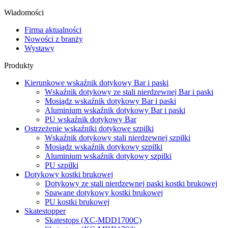
Wiadomości
Firma aktualności
Nowości z branży
Wystawy
Produkty
Kierunkowe wskaźnik dotykowy Bar i paski
Wskaźnik dotykowy ze stali nierdzewnej Bar i paski
Mosiądz wskaźnik dotykowy Bar i paski
Aluminium wskaźnik dotykowy Bar i paski
PU wskaźnik dotykowy Bar
Ostrzeżenie wskaźniki dotykowe szpilki
Wskaźnik dotykowy stali nierdzewnej szpilki
Mosiądz wskaźnik dotykowy szpilki
Aluminium wskaźnik dotykowy szpilki
PU szpilki
Dotykowy kostki brukowej
Dotykowy ze stali nierdzewnej paski kostki brukowej
Spawane dotykowy kostki brukowej
PU kostki brukowej
Skatestopper
Skatestops (XC-MDD1700C)