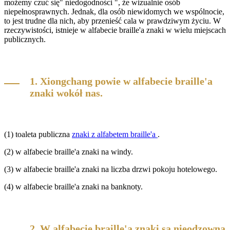
możemy czuć się" niedogodności ", że wizualnie osób
niepełnosprawnych. Jednak, dla osób niewidomych we wspólnocie,
to jest trudne dla nich, aby przenieść cala w prawdziwym życiu. W
rzeczywistości, istnieje w alfabecie braille'a znaki w wielu miejscach
publicznych.
1. Xiongchang powie w alfabecie braille'a
znaki wokół nas.
(1) toaleta publiczna
znaki z alfabetem braille'a
.
(2) w alfabecie braille'a znaki na windy.
(3) w alfabecie braille'a znaki na liczba drzwi pokoju hotelowego.
(4) w alfabecie braille'a znaki na banknoty.
2. W alfabecie braille'a znaki są nieodzowną