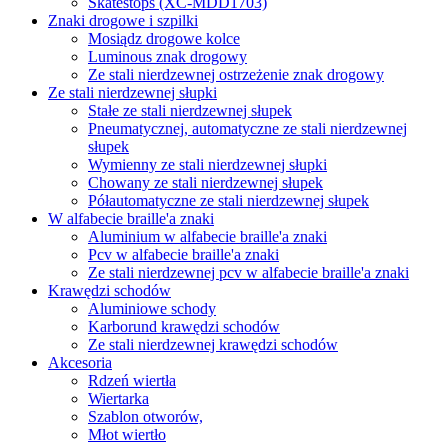
Skatestops (XC-MDD1703)
Znaki drogowe i szpilki
Mosiądz drogowe kolce
Luminous znak drogowy
Ze stali nierdzewnej ostrzeżenie znak drogowy
Ze stali nierdzewnej słupki
Stałe ze stali nierdzewnej słupek
Pneumatycznej, automatyczne ze stali nierdzewnej
słupek
Wymienny ze stali nierdzewnej słupki
Chowany ze stali nierdzewnej słupek
Półautomatyczne ze stali nierdzewnej słupek
W alfabecie braille'a znaki
Aluminium w alfabecie braille'a znaki
Pcv w alfabecie braille'a znaki
Ze stali nierdzewnej pcv w alfabecie braille'a znaki
Krawędzi schodów
Aluminiowe schody
Karborund krawędzi schodów
Ze stali nierdzewnej krawędzi schodów
Akcesoria
Rdzeń wiertła
Wiertarka
Szablon otworów,
Młot wiertło