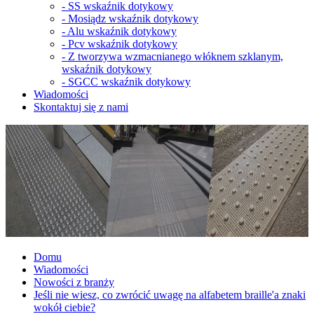
-
SS wskaźnik dotykowy
-
Mosiądz wskaźnik dotykowy
-
Alu wskaźnik dotykowy
-
Pcv wskaźnik dotykowy
-
Z tworzywa wzmacnianego włóknem szklanym,
wskaźnik dotykowy
-
SGCC wskaźnik dotykowy
Wiadomości
Skontaktuj się z nami
Domu
Wiadomości
Nowości z branży
Jeśli nie wiesz, co zwrócić uwagę na alfabetem braille'a znaki
wokół ciebie?