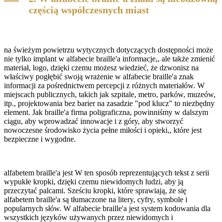
częścią współczesnych miast
na świeżym powietrzu wytycznych dotyczących dostępności może
nie tylko implant w alfabecie braille'a informacje,, ale także zmienić
materiał, logo, dzięki czemu możesz wiedzieć, że dzwonisz na
właściwy pogłębić swoją wrażenie w alfabecie braille'a znak
informacji za pośrednictwem percepcji z różnych materiałów. W
miejscach publicznych, takich jak szpitale, metro, parków, muzeów,
itp., projektowania bez barier na zasadzie "pod klucz" to niezbędny
element. Jak braille'a firma poligraficzna, powinniśmy w dalszym
ciągu, aby wprowadzać innowacje i z góry, aby stworzyć
nowoczesne środowisko życia pełne miłości i opieki,, które jest
bezpieczne i wygodne.
alfabetem braille'a jest W ten sposób reprezentujących tekst z serii
wypukłe kropki, dzięki czemu niewidomych ludzi, aby ją
przeczytać palcami. Sześciu kropki, które sprawiają, że się
alfabetem braille'a są tłumaczone na litery, cyfry, symbole i
popularnych słów. W alfabecie braille'a jest system kodowania dla
wszystkich języków używanych przez niewidomych i