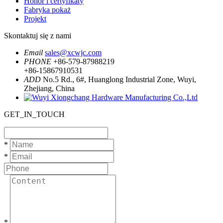
Honor i certyfikaty
Fabryka pokaż
Projekt
Skontaktuj się z nami
Email
sales@xcwjc.com
PHONE
+86-579-87988219
+86-15867910531
ADD
No.5 Rd., 6#, Huanglong Industrial Zone, Wuyi,
Zhejiang, China
GET_IN_TOUCH
*
*
*