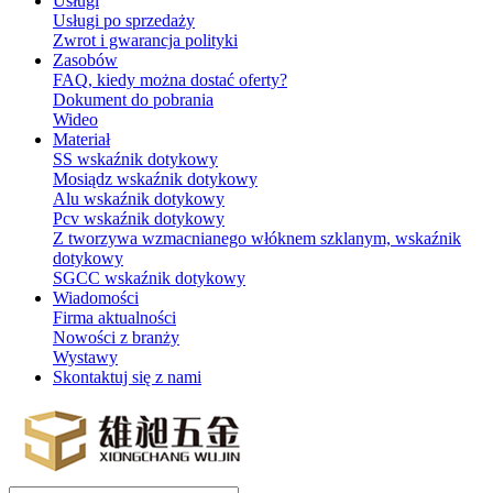
Usługi
Usługi po sprzedaży
Zwrot i gwarancja polityki
Zasobów
FAQ, kiedy można dostać oferty?
Dokument do pobrania
Wideo
Materiał
SS wskaźnik dotykowy
Mosiądz wskaźnik dotykowy
Alu wskaźnik dotykowy
Pcv wskaźnik dotykowy
Z tworzywa wzmacnianego włóknem szklanym, wskaźnik
dotykowy
SGCC wskaźnik dotykowy
Wiadomości
Firma aktualności
Nowości z branży
Wystawy
Skontaktuj się z nami