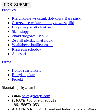
FDB_SUBMIT
Produkty
Kierunkowe wskaźnik dotykowy Bar i paski
Ostrzeżenie wskaźniki dotykowe szpilki
Dotykowy kostki brukowej
Skatestopper
Znaki drogowe i szpilki
Ze stali nierdzewnej słupki
W alfabecie braille'a znaki
Krawędzi schodów
Akcesoria
Firma
Honor i certyfikaty
Fabryka pokaż
Projekt
Skontaktuj się z nami
Email
sales@xcwjc.com
PHONE
+86-579-87988219
+86-15867910531
ADD
No.5 Rd., 6#, Huanglong Industrial Zone, Wuyi,