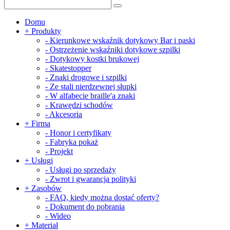
Domu
+
Produkty
-
Kierunkowe wskaźnik dotykowy Bar i paski
-
Ostrzeżenie wskaźniki dotykowe szpilki
-
Dotykowy kostki brukowej
-
Skatestopper
-
Znaki drogowe i szpilki
-
Ze stali nierdzewnej słupki
-
W alfabecie braille'a znaki
-
Krawędzi schodów
-
Akcesoria
+
Firma
-
Honor i certyfikaty
-
Fabryka pokaż
-
Projekt
+
Usługi
-
Usługi po sprzedaży
-
Zwrot i gwarancja polityki
+
Zasobów
-
FAQ, kiedy można dostać oferty?
-
Dokument do pobrania
-
Wideo
+
Materiał