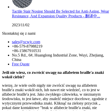
Tactile Stair Nosing Should Be Selected for Anti-Aging, Wear
Resistance, And Expansion Quality Products - 翻译中...
2023/11/02
Skontaktuj się z nami
sales@xcwjc.com
+86-579-87988219
+86-15867910531
No.5 Rd., 6#, Huanglong Industrial Zone, Wuyi, Zhejiang,
China
Free Quote
Jeśli nie wiesz, co zwrócić uwagę na alfabetem braille'a znaki
wokół ciebie?
wierzę, że wiele osób nigdy nie zwrócić uwagę na alfabetem
braille'a znaki wokół nich, lub nawet nie wiedzieć, co to jest w
alfabecie braille'a jest. Jako zwykłego człowieka, w nieznanym
środowisku, to jest łatwe, aby znaleźć miejsce docelowe, zgodnie z
wytycznymi przewodnika znaki. Kliknąć na zielony przycisk „
pokaż dane kontaktowe "brak w alfabecie braille'a znaki, nie