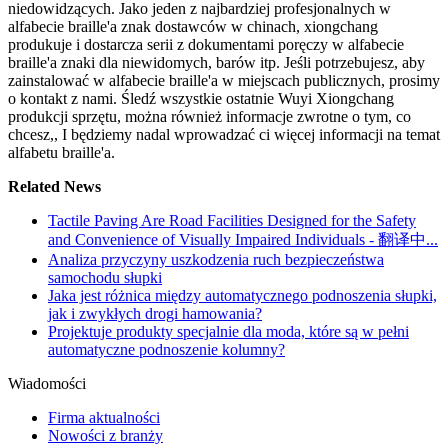
niedowidzących. Jako jeden z najbardziej profesjonalnych w
alfabecie braille'a znak dostawców w chinach, xiongchang
produkuje i dostarcza serii z dokumentami poręczy w alfabecie
braille'a znaki dla niewidomych, barów itp. Jeśli potrzebujesz, aby
zainstalować w alfabecie braille'a w miejscach publicznych, prosimy
o kontakt z nami. Śledź wszystkie ostatnie Wuyi Xiongchang
produkcji sprzętu, można również informacje zwrotne o tym, co
chcesz,, I będziemy nadal wprowadzać ci więcej informacji na temat
alfabetu braille'a.
Related News
Tactile Paving Are Road Facilities Designed for the Safety
and Convenience of Visually Impaired Individuals - 翻译中...
Analiza przyczyny uszkodzenia ruch bezpieczeństwa
samochodu słupki
Jaka jest różnica między automatycznego podnoszenia słupki,
jak i zwykłych drogi hamowania?
Projektuje produkty specjalnie dla moda, które są w pełni
automatyczne podnoszenie kolumny?
Wiadomości
Firma aktualności
Nowości z branży