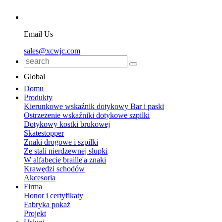
Email Us
sales@xcwjc.com
Global
Domu
Produkty
Kierunkowe wskaźnik dotykowy Bar i paski
Ostrzeżenie wskaźniki dotykowe szpilki
Dotykowy kostki brukowej
Skatestopper
Znaki drogowe i szpilki
Ze stali nierdzewnej słupki
W alfabecie braille'a znaki
Krawędzi schodów
Akcesoria
Firma
Honor i certyfikaty
Fabryka pokaż
Projekt