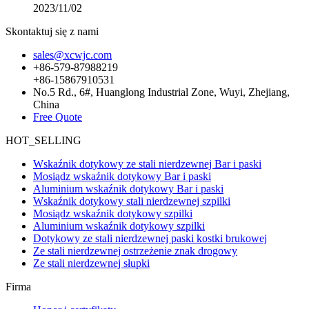
2023/11/02
Skontaktuj się z nami
sales@xcwjc.com
+86-579-87988219
+86-15867910531
No.5 Rd., 6#, Huanglong Industrial Zone, Wuyi, Zhejiang,
China
Free Quote
HOT_SELLING
Wskaźnik dotykowy ze stali nierdzewnej Bar i paski
Mosiądz wskaźnik dotykowy Bar i paski
Aluminium wskaźnik dotykowy Bar i paski
Wskaźnik dotykowy stali nierdzewnej szpilki
Mosiądz wskaźnik dotykowy szpilki
Aluminium wskaźnik dotykowy szpilki
Dotykowy ze stali nierdzewnej paski kostki brukowej
Ze stali nierdzewnej ostrzeżenie znak drogowy
Ze stali nierdzewnej słupki
Firma