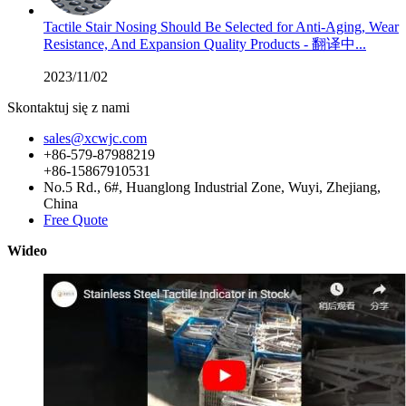
Tactile Stair Nosing Should Be Selected for Anti-Aging, Wear
Resistance, And Expansion Quality Products - 翻译中...
2023/11/02
Skontaktuj się z nami
sales@xcwjc.com
+86-579-87988219
+86-15867910531
No.5 Rd., 6#, Huanglong Industrial Zone, Wuyi, Zhejiang,
China
Free Quote
Wideo