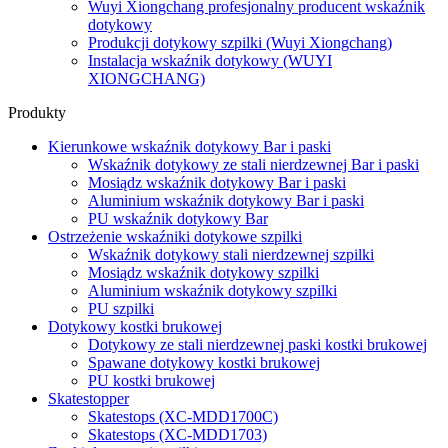
Wuyi Xiongchang profesjonalny producent wskaźnik
dotykowy
Produkcji dotykowy szpilki (Wuyi Xiongchang)
Instalacja wskaźnik dotykowy (WUYI
XIONGCHANG)
Produkty
Kierunkowe wskaźnik dotykowy Bar i paski
Wskaźnik dotykowy ze stali nierdzewnej Bar i paski
Mosiądz wskaźnik dotykowy Bar i paski
Aluminium wskaźnik dotykowy Bar i paski
PU wskaźnik dotykowy Bar
Ostrzeżenie wskaźniki dotykowe szpilki
Wskaźnik dotykowy stali nierdzewnej szpilki
Mosiądz wskaźnik dotykowy szpilki
Aluminium wskaźnik dotykowy szpilki
PU szpilki
Dotykowy kostki brukowej
Dotykowy ze stali nierdzewnej paski kostki brukowej
Spawane dotykowy kostki brukowej
PU kostki brukowej
Skatestopper
Skatestops (XC-MDD1700C)
Skatestops (XC-MDD1703)