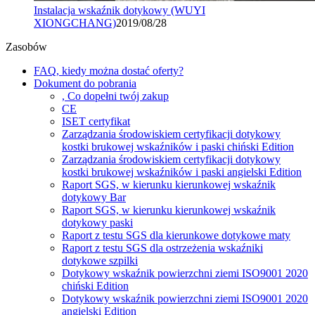
Instalacja wskaźnik dotykowy (WUYI
XIONGCHANG)
2019/08/28
Zasobów
FAQ, kiedy można dostać oferty?
Dokument do pobrania
, Co dopełni twój zakup
CE
ISET certyfikat
Zarządzania środowiskiem certyfikacji dotykowy
kostki brukowej wskaźników i paski chiński Edition
Zarządzania środowiskiem certyfikacji dotykowy
kostki brukowej wskaźników i paski angielski Edition
Raport SGS, w kierunku kierunkowej wskaźnik
dotykowy Bar
Raport SGS, w kierunku kierunkowej wskaźnik
dotykowy paski
Raport z testu SGS dla kierunkowe dotykowe maty
Raport z testu SGS dla ostrzeżenia wskaźniki
dotykowe szpilki
Dotykowy wskaźnik powierzchni ziemi ISO9001 2020
chiński Edition
Dotykowy wskaźnik powierzchni ziemi ISO9001 2020
angielski Edition