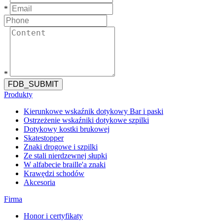
*
*
FDB_SUBMIT
Produkty
Kierunkowe wskaźnik dotykowy Bar i paski
Ostrzeżenie wskaźniki dotykowe szpilki
Dotykowy kostki brukowej
Skatestopper
Znaki drogowe i szpilki
Ze stali nierdzewnej słupki
W alfabecie braille'a znaki
Krawędzi schodów
Akcesoria
Firma
Honor i certyfikaty