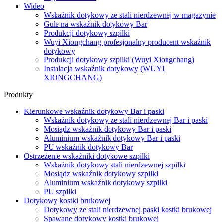
Wideo
Wskaźnik dotykowy ze stali nierdzewnej w magazynie
Gule na wskaźnik dotykowy Bar
Produkcji dotykowy szpilki
Wuyi Xiongchang profesjonalny producent wskaźnik
dotykowy
Produkcji dotykowy szpilki (Wuyi Xiongchang)
Instalacja wskaźnik dotykowy (WUYI
XIONGCHANG)
Produkty
Kierunkowe wskaźnik dotykowy Bar i paski
Wskaźnik dotykowy ze stali nierdzewnej Bar i paski
Mosiądz wskaźnik dotykowy Bar i paski
Aluminium wskaźnik dotykowy Bar i paski
PU wskaźnik dotykowy Bar
Ostrzeżenie wskaźniki dotykowe szpilki
Wskaźnik dotykowy stali nierdzewnej szpilki
Mosiądz wskaźnik dotykowy szpilki
Aluminium wskaźnik dotykowy szpilki
PU szpilki
Dotykowy kostki brukowej
Dotykowy ze stali nierdzewnej paski kostki brukowej
Spawane dotykowy kostki brukowej