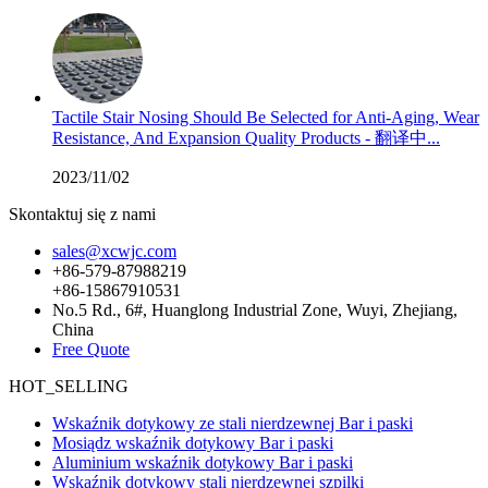
Tactile Stair Nosing Should Be Selected for Anti-Aging, Wear
Resistance, And Expansion Quality Products - 翻译中...
2023/11/02
Skontaktuj się z nami
sales@xcwjc.com
+86-579-87988219
+86-15867910531
No.5 Rd., 6#, Huanglong Industrial Zone, Wuyi, Zhejiang,
China
Free Quote
HOT_SELLING
Wskaźnik dotykowy ze stali nierdzewnej Bar i paski
Mosiądz wskaźnik dotykowy Bar i paski
Aluminium wskaźnik dotykowy Bar i paski
Wskaźnik dotykowy stali nierdzewnej szpilki