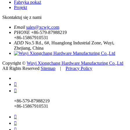
Fabryka pokaż
Projekt
Skontaktuj się z nami
Email
sales@xcwjc.com
PHONE
+86-579-87988219
+86-15867910531
ADD
No.5 Rd., 6#, Huanglong Industrial Zone, Wuyi,
Zhejiang, China
Copyright ©
Wuyi Xiongchang Hardware Manufacturing Co.,Ltd
All Rights Reserved
Sitemap
|
Privacy Policy


+86-579-87988219
+86-15867910531


