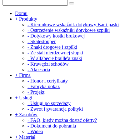
Domu
+
Produkty
-
Kierunkowe wskaźnik dotykowy Bar i paski
-
Ostrzeżenie wskaźniki dotykowe szpilki
-
Dotykowy kostki brukowej
-
Skatestopper
-
Znaki drogowe i szpilki
-
Ze stali nierdzewnej słupki
-
W alfabecie braille'a znaki
-
Krawędzi schodów
-
Akcesoria
+
Firma
-
Honor i certyfikaty
-
Fabryka pokaż
-
Projekt
+
Usługi
-
Usługi po sprzedaży
-
Zwrot i gwarancja polityki
+
Zasobów
-
FAQ, kiedy można dostać oferty?
-
Dokument do pobrania
-
Wideo
+
Materiał