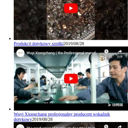
Produkcji dotykowy szpilki
2019/08/28
Wuyi Xiongchang profesjonalny producent wskaźnik
dotykowy
2019/08/28