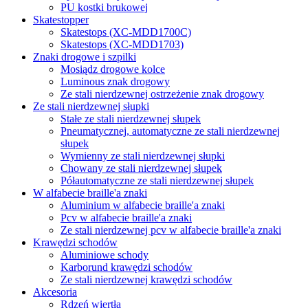
PU kostki brukowej
Skatestopper
Skatestops (XC-MDD1700C)
Skatestops (XC-MDD1703)
Znaki drogowe i szpilki
Mosiądz drogowe kolce
Luminous znak drogowy
Ze stali nierdzewnej ostrzeżenie znak drogowy
Ze stali nierdzewnej słupki
Stałe ze stali nierdzewnej słupek
Pneumatycznej, automatyczne ze stali nierdzewnej
słupek
Wymienny ze stali nierdzewnej słupki
Chowany ze stali nierdzewnej słupek
Półautomatyczne ze stali nierdzewnej słupek
W alfabecie braille'a znaki
Aluminium w alfabecie braille'a znaki
Pcv w alfabecie braille'a znaki
Ze stali nierdzewnej pcv w alfabecie braille'a znaki
Krawędzi schodów
Aluminiowe schody
Karborund krawędzi schodów
Ze stali nierdzewnej krawędzi schodów
Akcesoria
Rdzeń wiertła