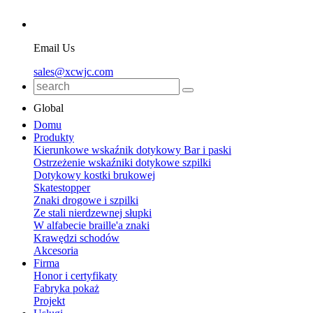
Email Us
sales@xcwjc.com
Global
Domu
Produkty
Kierunkowe wskaźnik dotykowy Bar i paski
Ostrzeżenie wskaźniki dotykowe szpilki
Dotykowy kostki brukowej
Skatestopper
Znaki drogowe i szpilki
Ze stali nierdzewnej słupki
W alfabecie braille'a znaki
Krawędzi schodów
Akcesoria
Firma
Honor i certyfikaty
Fabryka pokaż
Projekt