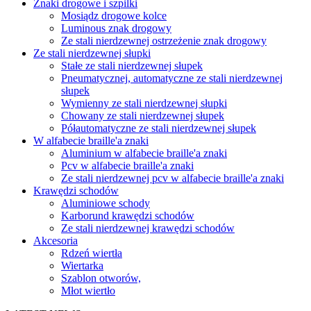
Znaki drogowe i szpilki
Mosiądz drogowe kolce
Luminous znak drogowy
Ze stali nierdzewnej ostrzeżenie znak drogowy
Ze stali nierdzewnej słupki
Stałe ze stali nierdzewnej słupek
Pneumatycznej, automatyczne ze stali nierdzewnej
słupek
Wymienny ze stali nierdzewnej słupki
Chowany ze stali nierdzewnej słupek
Półautomatyczne ze stali nierdzewnej słupek
W alfabecie braille'a znaki
Aluminium w alfabecie braille'a znaki
Pcv w alfabecie braille'a znaki
Ze stali nierdzewnej pcv w alfabecie braille'a znaki
Krawędzi schodów
Aluminiowe schody
Karborund krawędzi schodów
Ze stali nierdzewnej krawędzi schodów
Akcesoria
Rdzeń wiertła
Wiertarka
Szablon otworów,
Młot wiertło