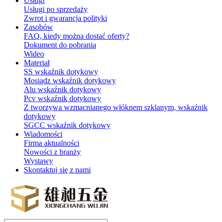
Usługi
Usługi po sprzedaży
Zwrot i gwarancja polityki
Zasobów
FAQ, kiedy można dostać oferty?
Dokument do pobrania
Wideo
Materiał
SS wskaźnik dotykowy
Mosiądz wskaźnik dotykowy
Alu wskaźnik dotykowy
Pcv wskaźnik dotykowy
Z tworzywa wzmacnianego włóknem szklanym, wskaźnik
dotykowy
SGCC wskaźnik dotykowy
Wiadomości
Firma aktualności
Nowości z branży
Wystawy
Skontaktuj się z nami