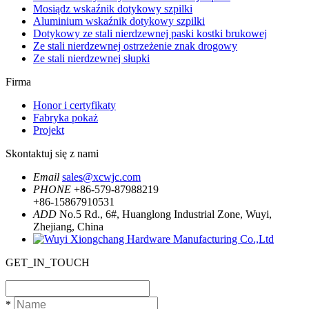
Mosiądz wskaźnik dotykowy szpilki
Aluminium wskaźnik dotykowy szpilki
Dotykowy ze stali nierdzewnej paski kostki brukowej
Ze stali nierdzewnej ostrzeżenie znak drogowy
Ze stali nierdzewnej słupki
Firma
Honor i certyfikaty
Fabryka pokaż
Projekt
Skontaktuj się z nami
Email
sales@xcwjc.com
PHONE
+86-579-87988219
+86-15867910531
ADD
No.5 Rd., 6#, Huanglong Industrial Zone, Wuyi,
Zhejiang, China
GET_IN_TOUCH
*