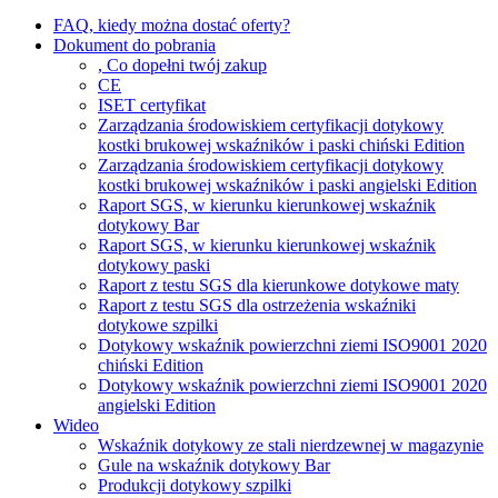
FAQ, kiedy można dostać oferty?
Dokument do pobrania
, Co dopełni twój zakup
CE
ISET certyfikat
Zarządzania środowiskiem certyfikacji dotykowy
kostki brukowej wskaźników i paski chiński Edition
Zarządzania środowiskiem certyfikacji dotykowy
kostki brukowej wskaźników i paski angielski Edition
Raport SGS, w kierunku kierunkowej wskaźnik
dotykowy Bar
Raport SGS, w kierunku kierunkowej wskaźnik
dotykowy paski
Raport z testu SGS dla kierunkowe dotykowe maty
Raport z testu SGS dla ostrzeżenia wskaźniki
dotykowe szpilki
Dotykowy wskaźnik powierzchni ziemi ISO9001 2020
chiński Edition
Dotykowy wskaźnik powierzchni ziemi ISO9001 2020
angielski Edition
Wideo
Wskaźnik dotykowy ze stali nierdzewnej w magazynie
Gule na wskaźnik dotykowy Bar
Produkcji dotykowy szpilki