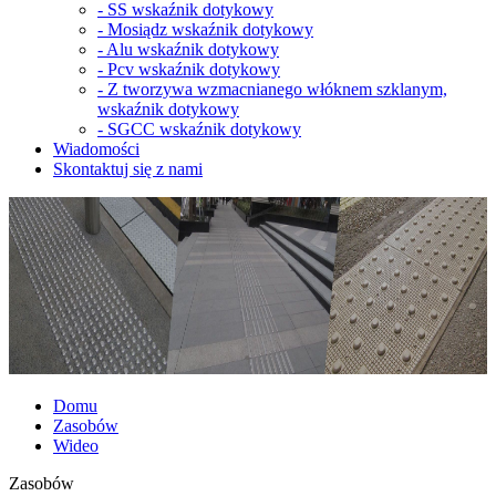
-
SS wskaźnik dotykowy
-
Mosiądz wskaźnik dotykowy
-
Alu wskaźnik dotykowy
-
Pcv wskaźnik dotykowy
-
Z tworzywa wzmacnianego włóknem szklanym,
wskaźnik dotykowy
-
SGCC wskaźnik dotykowy
Wiadomości
Skontaktuj się z nami
Domu
Zasobów
Wideo
Zasobów