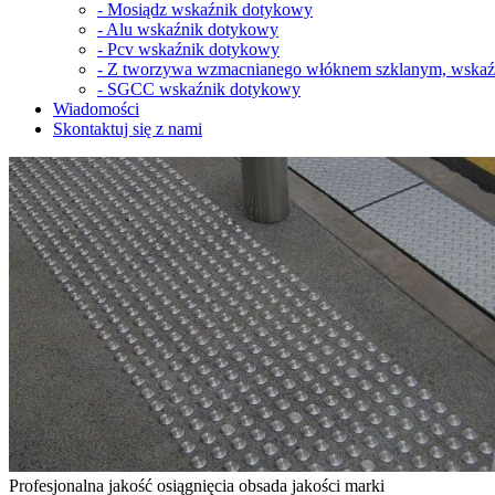
-
Mosiądz wskaźnik dotykowy
-
Alu wskaźnik dotykowy
-
Pcv wskaźnik dotykowy
-
Z tworzywa wzmacnianego włóknem szklanym, wskaź
-
SGCC wskaźnik dotykowy
Wiadomości
Skontaktuj się z nami
Profesjonalna jakość osiągnięcia obsada jakości marki