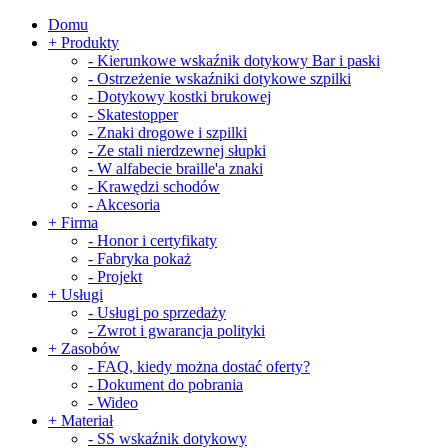
Domu
+
Produkty
-
Kierunkowe wskaźnik dotykowy Bar i paski
-
Ostrzeżenie wskaźniki dotykowe szpilki
-
Dotykowy kostki brukowej
-
Skatestopper
-
Znaki drogowe i szpilki
-
Ze stali nierdzewnej słupki
-
W alfabecie braille'a znaki
-
Krawędzi schodów
-
Akcesoria
+
Firma
-
Honor i certyfikaty
-
Fabryka pokaż
-
Projekt
+
Usługi
-
Usługi po sprzedaży
-
Zwrot i gwarancja polityki
+
Zasobów
-
FAQ, kiedy można dostać oferty?
-
Dokument do pobrania
-
Wideo
+
Materiał
-
SS wskaźnik dotykowy