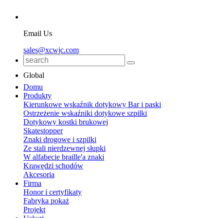
Email Us
sales@xcwjc.com
Global
Domu
Produkty
Kierunkowe wskaźnik dotykowy Bar i paski
Ostrzeżenie wskaźniki dotykowe szpilki
Dotykowy kostki brukowej
Skatestopper
Znaki drogowe i szpilki
Ze stali nierdzewnej słupki
W alfabecie braille'a znaki
Krawędzi schodów
Akcesoria
Firma
Honor i certyfikaty
Fabryka pokaż
Projekt