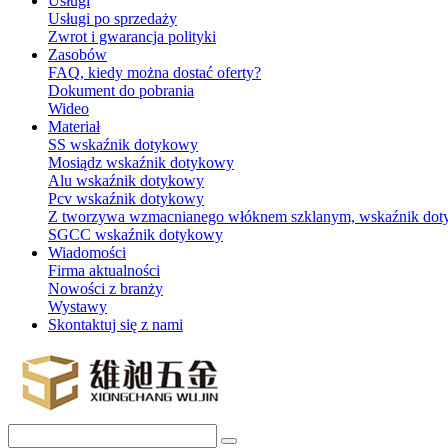
Usługi
Usługi po sprzedaży
Zwrot i gwarancja polityki
Zasobów
FAQ, kiedy można dostać oferty?
Dokument do pobrania
Wideo
Materiał
SS wskaźnik dotykowy
Mosiądz wskaźnik dotykowy
Alu wskaźnik dotykowy
Pcv wskaźnik dotykowy
Z tworzywa wzmacnianego włóknem szklanym, wskaźnik do
SGCC wskaźnik dotykowy
Wiadomości
Firma aktualności
Nowości z branży
Wystawy
Skontaktuj się z nami