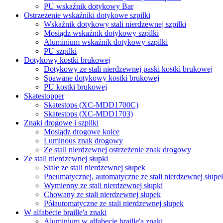
PU wskaźnik dotykowy Bar
Ostrzeżenie wskaźniki dotykowe szpilki
Wskaźnik dotykowy stali nierdzewnej szpilki
Mosiądz wskaźnik dotykowy szpilki
Aluminium wskaźnik dotykowy szpilki
PU szpilki
Dotykowy kostki brukowej
Dotykowy ze stali nierdzewnej paski kostki brukowej
Spawane dotykowy kostki brukowej
PU kostki brukowej
Skatestopper
Skatestops (XC-MDD1700C)
Skatestops (XC-MDD1703)
Znaki drogowe i szpilki
Mosiądz drogowe kolce
Luminous znak drogowy
Ze stali nierdzewnej ostrzeżenie znak drogowy
Ze stali nierdzewnej słupki
Stałe ze stali nierdzewnej słupek
Pneumatycznej, automatyczne ze stali nierdzewnej słupe
Wymienny ze stali nierdzewnej słupki
Chowany ze stali nierdzewnej słupek
Półautomatyczne ze stali nierdzewnej słupek
W alfabecie braille'a znaki
Aluminium w alfabecie braille'a znaki