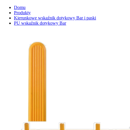
Domu
Produkty
Kierunkowe wskaźnik dotykowy Bar i paski
PU wskaźnik dotykowy Bar