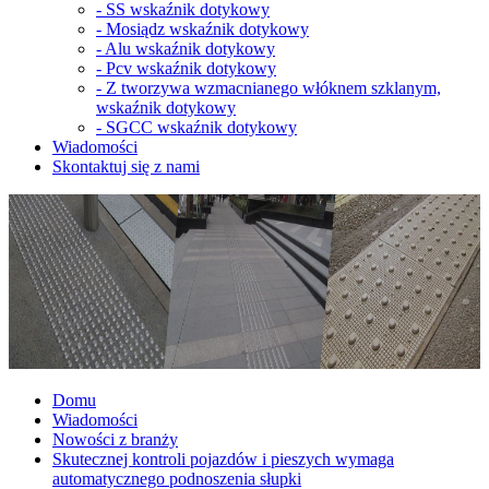
-
SS wskaźnik dotykowy
-
Mosiądz wskaźnik dotykowy
-
Alu wskaźnik dotykowy
-
Pcv wskaźnik dotykowy
-
Z tworzywa wzmacnianego włóknem szklanym,
wskaźnik dotykowy
-
SGCC wskaźnik dotykowy
Wiadomości
Skontaktuj się z nami
Domu
Wiadomości
Nowości z branży
Skutecznej kontroli pojazdów i pieszych wymaga
automatycznego podnoszenia słupki