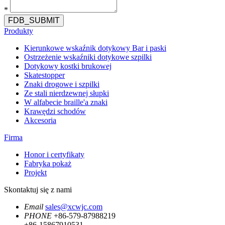
*
FDB_SUBMIT
Produkty
Kierunkowe wskaźnik dotykowy Bar i paski
Ostrzeżenie wskaźniki dotykowe szpilki
Dotykowy kostki brukowej
Skatestopper
Znaki drogowe i szpilki
Ze stali nierdzewnej słupki
W alfabecie braille'a znaki
Krawędzi schodów
Akcesoria
Firma
Honor i certyfikaty
Fabryka pokaż
Projekt
Skontaktuj się z nami
Email
sales@xcwjc.com
PHONE
+86-579-87988219
+86-15867910531