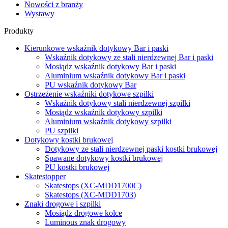
Nowości z branży
Wystawy
Produkty
Kierunkowe wskaźnik dotykowy Bar i paski
Wskaźnik dotykowy ze stali nierdzewnej Bar i paski
Mosiądz wskaźnik dotykowy Bar i paski
Aluminium wskaźnik dotykowy Bar i paski
PU wskaźnik dotykowy Bar
Ostrzeżenie wskaźniki dotykowe szpilki
Wskaźnik dotykowy stali nierdzewnej szpilki
Mosiądz wskaźnik dotykowy szpilki
Aluminium wskaźnik dotykowy szpilki
PU szpilki
Dotykowy kostki brukowej
Dotykowy ze stali nierdzewnej paski kostki brukowej
Spawane dotykowy kostki brukowej
PU kostki brukowej
Skatestopper
Skatestops (XC-MDD1700C)
Skatestops (XC-MDD1703)
Znaki drogowe i szpilki
Mosiądz drogowe kolce
Luminous znak drogowy