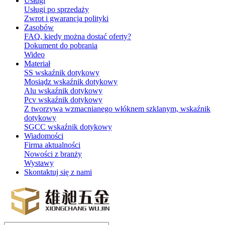
Usługi
Usługi po sprzedaży
Zwrot i gwarancja polityki
Zasobów
FAQ, kiedy można dostać oferty?
Dokument do pobrania
Wideo
Materiał
SS wskaźnik dotykowy
Mosiądz wskaźnik dotykowy
Alu wskaźnik dotykowy
Pcv wskaźnik dotykowy
Z tworzywa wzmacnianego włóknem szklanym, wskaźnik
dotykowy
SGCC wskaźnik dotykowy
Wiadomości
Firma aktualności
Nowości z branży
Wystawy
Skontaktuj się z nami