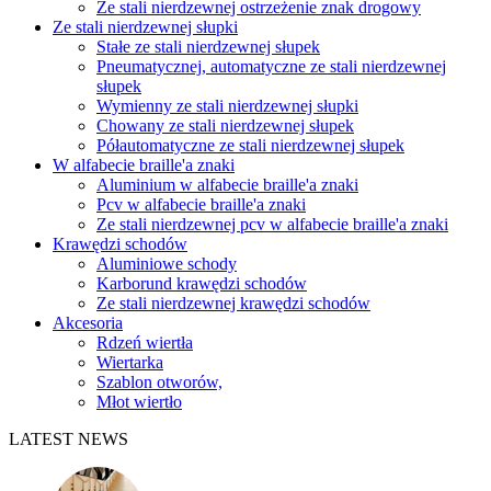
Ze stali nierdzewnej ostrzeżenie znak drogowy
Ze stali nierdzewnej słupki
Stałe ze stali nierdzewnej słupek
Pneumatycznej, automatyczne ze stali nierdzewnej
słupek
Wymienny ze stali nierdzewnej słupki
Chowany ze stali nierdzewnej słupek
Półautomatyczne ze stali nierdzewnej słupek
W alfabecie braille'a znaki
Aluminium w alfabecie braille'a znaki
Pcv w alfabecie braille'a znaki
Ze stali nierdzewnej pcv w alfabecie braille'a znaki
Krawędzi schodów
Aluminiowe schody
Karborund krawędzi schodów
Ze stali nierdzewnej krawędzi schodów
Akcesoria
Rdzeń wiertła
Wiertarka
Szablon otworów,
Młot wiertło
LATEST NEWS