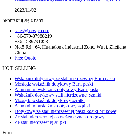
2023/11/02
Skontaktuj się z nami
sales@xcwjc.com
+86-579-87988219
+86-15867910531
No.5 Rd., 6#, Huanglong Industrial Zone, Wuyi, Zhejiang,
China
Free Quote
HOT_SELLING
Wskaźnik dotykowy ze stali nierdzewnej Bar i paski
Mosiądz wskaźnik dotykowy Bar i paski
Aluminium wskaźnik dotykowy Bar i paski
Wskaźnik dotykowy stali nierdzewnej szpilki
Mosiądz wskaźnik dotykowy szpilki
Aluminium wskaźnik dotykowy szpilki
Dotykowy ze stali nierdzewnej paski kostki brukowej
Ze stali nierdzewnej ostrzeżenie znak drogowy
Ze stali nierdzewnej słupki
Firma