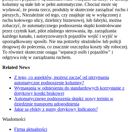
kolumny są stałe lub w pełni automatyczne. Chociaż może się
wydawać, że prosta rzecz, produkty te skutecznie zarządzać ruchu i
pieszych., Niezależnie od tego, czy znajduje się w wyłączonej z
ruchu kołowego ulicy, dzielnicy biznesowej, lub fabryki, można
zobaczyć, że automatycznego podnoszenia słupki kontrolowane
przez czytnik kart, pilot zdalnego sterowania, itp. zarządzania
każdego kanału, i autoryzowanych pojazdów wejść i wyjść w
uporządkowany sposób. Nie ma potrzeby strażników lub policji
drogowej do polecenia, co znacznie oszczędza koszty siły roboczej.
To również skutecznie osiąga "separacji osób i pojazdów" i
odgrywa rolę w zarządzaniu ruchem.
Related News
Z tego, co aspektów, możesz zacząć od utrzymania
automatyczne podnoszenie kolumny?
Wymagania w odniesieniu do standardowych korzystanie z
dotykowy kostki brukowej
Automatycznego podnoszenia słupki: nowy termin w
dziedzinie transportu udogodnienia
Jakie są efekty z gumy dotykowy Indicaiors?
Wiadomości
Firma aktualności