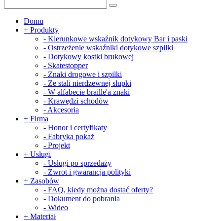
Domu
+
Produkty
-
Kierunkowe wskaźnik dotykowy Bar i paski
-
Ostrzeżenie wskaźniki dotykowe szpilki
-
Dotykowy kostki brukowej
-
Skatestopper
-
Znaki drogowe i szpilki
-
Ze stali nierdzewnej słupki
-
W alfabecie braille'a znaki
-
Krawędzi schodów
-
Akcesoria
+
Firma
-
Honor i certyfikaty
-
Fabryka pokaż
-
Projekt
+
Usługi
-
Usługi po sprzedaży
-
Zwrot i gwarancja polityki
+
Zasobów
-
FAQ, kiedy można dostać oferty?
-
Dokument do pobrania
-
Wideo
+
Materiał