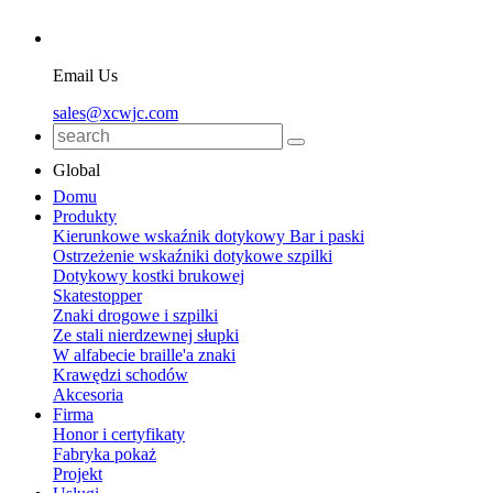
Email Us
sales@xcwjc.com
Global
Domu
Produkty
Kierunkowe wskaźnik dotykowy Bar i paski
Ostrzeżenie wskaźniki dotykowe szpilki
Dotykowy kostki brukowej
Skatestopper
Znaki drogowe i szpilki
Ze stali nierdzewnej słupki
W alfabecie braille'a znaki
Krawędzi schodów
Akcesoria
Firma
Honor i certyfikaty
Fabryka pokaż
Projekt