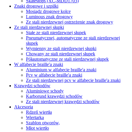
Skatestops (XC-MDD1703)
Znaki drogowe i szpilki
Mosiądz drogowe kolce
Luminous znak drogowy
Ze stali nierdzewnej ostrzeżenie znak drogowy
Ze stali nierdzewnej słupki
Stałe ze stali nierdzewnej słupek
Pneumatycznej, automatyczne ze stali nierdzewnej
słupek
Wymienny ze stali nierdzewnej słupki
Chowany ze stali nierdzewnej słupek
Półautomatyczne ze stali nierdzewnej słupek
W alfabecie braille'a znaki
Aluminium w alfabecie braille'a znaki
Pcv w alfabecie braille'a znaki
Ze stali nierdzewnej pcv w alfabecie braille'a znaki
Krawędzi schodów
Aluminiowe schody
Karborund krawędzi schodów
Ze stali nierdzewnej krawędzi schodów
Akcesoria
Rdzeń wiertła
Wiertarka
Szablon otworów,
Młot wiertło