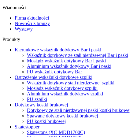
Wiadomości
Firma aktualności
Nowości z branży
Wystawy
Produkty
Kierunkowe wskaźnik dotykowy Bar i paski
Wskaźnik dotykowy ze stali nierdzewnej Bar i paski
Mosiądz wskaźnik dotykowy Bar i paski
Aluminium wskaźnik dotykowy Bar i paski
PU wskaźnik dotykowy Bar
Ostrzeżenie wskaźniki dotykowe szpilki
Wskaźnik dotykowy stali nierdzewnej szpilki
Mosiądz wskaźnik dotykowy szpilki
Aluminium wskaźnik dotykowy szpilki
PU szpilki
Dotykowy kostki brukowej
Dotykowy ze stali nierdzewnej paski kostki brukowej
Spawane dotykowy kostki brukowej
PU kostki brukowej
Skatestopper
Skatestops (XC-MDD1700C)