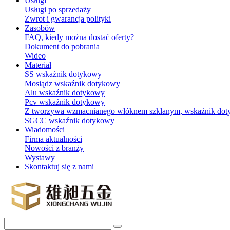
Usługi
Usługi po sprzedaży
Zwrot i gwarancja polityki
Zasobów
FAQ, kiedy można dostać oferty?
Dokument do pobrania
Wideo
Materiał
SS wskaźnik dotykowy
Mosiądz wskaźnik dotykowy
Alu wskaźnik dotykowy
Pcv wskaźnik dotykowy
Z tworzywa wzmacnianego włóknem szklanym, wskaźnik do
SGCC wskaźnik dotykowy
Wiadomości
Firma aktualności
Nowości z branży
Wystawy
Skontaktuj się z nami