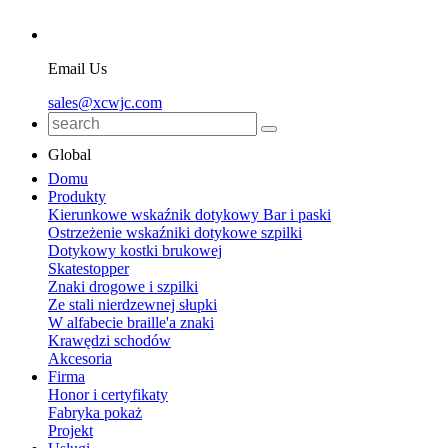
Email Us
sales@xcwjc.com
Global
Domu
Produkty
Kierunkowe wskaźnik dotykowy Bar i paski
Ostrzeżenie wskaźniki dotykowe szpilki
Dotykowy kostki brukowej
Skatestopper
Znaki drogowe i szpilki
Ze stali nierdzewnej słupki
W alfabecie braille'a znaki
Krawędzi schodów
Akcesoria
Firma
Honor i certyfikaty
Fabryka pokaż
Projekt