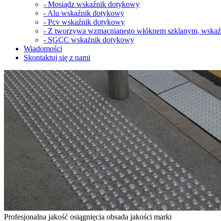
-
Mosiądz wskaźnik dotykowy
-
Alu wskaźnik dotykowy
-
Pcv wskaźnik dotykowy
-
Z tworzywa wzmacnianego włóknem szklanym, wskaź
-
SGCC wskaźnik dotykowy
Wiadomości
Skontaktuj się z nami
Profesjonalna jakość osiągnięcia obsada jakości marki