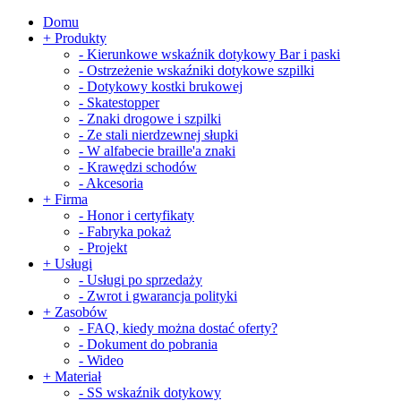
Domu
+
Produkty
-
Kierunkowe wskaźnik dotykowy Bar i paski
-
Ostrzeżenie wskaźniki dotykowe szpilki
-
Dotykowy kostki brukowej
-
Skatestopper
-
Znaki drogowe i szpilki
-
Ze stali nierdzewnej słupki
-
W alfabecie braille'a znaki
-
Krawędzi schodów
-
Akcesoria
+
Firma
-
Honor i certyfikaty
-
Fabryka pokaż
-
Projekt
+
Usługi
-
Usługi po sprzedaży
-
Zwrot i gwarancja polityki
+
Zasobów
-
FAQ, kiedy można dostać oferty?
-
Dokument do pobrania
-
Wideo
+
Materiał
-
SS wskaźnik dotykowy