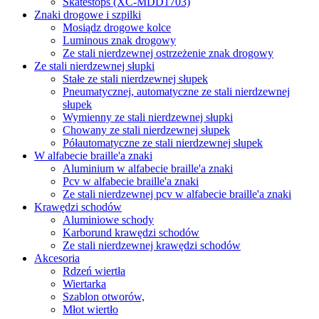
Skatestops (XC-MDD1703)
Znaki drogowe i szpilki
Mosiądz drogowe kolce
Luminous znak drogowy
Ze stali nierdzewnej ostrzeżenie znak drogowy
Ze stali nierdzewnej słupki
Stałe ze stali nierdzewnej słupek
Pneumatycznej, automatyczne ze stali nierdzewnej
słupek
Wymienny ze stali nierdzewnej słupki
Chowany ze stali nierdzewnej słupek
Półautomatyczne ze stali nierdzewnej słupek
W alfabecie braille'a znaki
Aluminium w alfabecie braille'a znaki
Pcv w alfabecie braille'a znaki
Ze stali nierdzewnej pcv w alfabecie braille'a znaki
Krawędzi schodów
Aluminiowe schody
Karborund krawędzi schodów
Ze stali nierdzewnej krawędzi schodów
Akcesoria
Rdzeń wiertła
Wiertarka
Szablon otworów,
Młot wiertło