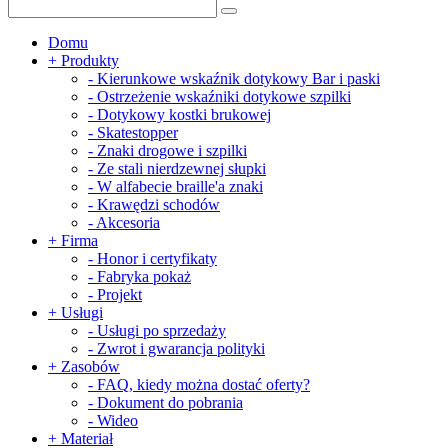
Domu
+
Produkty
-
Kierunkowe wskaźnik dotykowy Bar i paski
-
Ostrzeżenie wskaźniki dotykowe szpilki
-
Dotykowy kostki brukowej
-
Skatestopper
-
Znaki drogowe i szpilki
-
Ze stali nierdzewnej słupki
-
W alfabecie braille'a znaki
-
Krawędzi schodów
-
Akcesoria
+
Firma
-
Honor i certyfikaty
-
Fabryka pokaż
-
Projekt
+
Usługi
-
Usługi po sprzedaży
-
Zwrot i gwarancja polityki
+
Zasobów
-
FAQ, kiedy można dostać oferty?
-
Dokument do pobrania
-
Wideo
+
Materiał