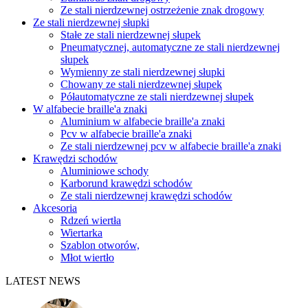
Ze stali nierdzewnej ostrzeżenie znak drogowy
Ze stali nierdzewnej słupki
Stałe ze stali nierdzewnej słupek
Pneumatycznej, automatyczne ze stali nierdzewnej
słupek
Wymienny ze stali nierdzewnej słupki
Chowany ze stali nierdzewnej słupek
Półautomatyczne ze stali nierdzewnej słupek
W alfabecie braille'a znaki
Aluminium w alfabecie braille'a znaki
Pcv w alfabecie braille'a znaki
Ze stali nierdzewnej pcv w alfabecie braille'a znaki
Krawędzi schodów
Aluminiowe schody
Karborund krawędzi schodów
Ze stali nierdzewnej krawędzi schodów
Akcesoria
Rdzeń wiertła
Wiertarka
Szablon otworów,
Młot wiertło
LATEST NEWS