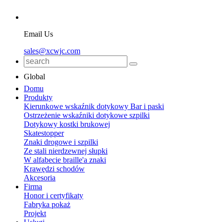
Email Us
sales@xcwjc.com
Global
Domu
Produkty
Kierunkowe wskaźnik dotykowy Bar i paski
Ostrzeżenie wskaźniki dotykowe szpilki
Dotykowy kostki brukowej
Skatestopper
Znaki drogowe i szpilki
Ze stali nierdzewnej słupki
W alfabecie braille'a znaki
Krawędzi schodów
Akcesoria
Firma
Honor i certyfikaty
Fabryka pokaż
Projekt