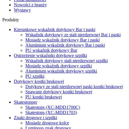
Nowości z branży
Wystawy
Produkty
Kierunkowe wskaźnik dotykowy Bar i paski
Wskaźnik dotykowy ze stali nierdzewnej Bar i paski
Mosiądz wskaźnik dotykowy Bar i paski
Aluminium wskaźnik dotykowy Bar i paski
PU wskaźnik dotykowy Bar
Ostrzeżenie wskaźniki dotykowe szpilki
Wskaźnik dotykowy stali nierdzewnej szpilki
Mosiądz wskaźnik dotykowy szpilki
Aluminium wskaźnik dotykowy szpilki
PU szpilki
Dotykowy kostki brukowej
Dotykowy ze stali nierdzewnej paski kostki brukowej
Spawane dotykowy kostki brukowej
PU kostki brukowej
Skatestopper
Skatestops (XC-MDD1700C)
Skatestops (XC-MDD1703)
Znaki drogowe i szpilki
Mosiądz drogowe kolce
Luminous znak drogowy