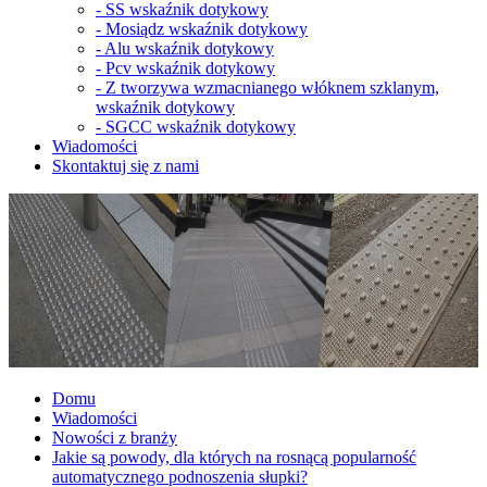
-
SS wskaźnik dotykowy
-
Mosiądz wskaźnik dotykowy
-
Alu wskaźnik dotykowy
-
Pcv wskaźnik dotykowy
-
Z tworzywa wzmacnianego włóknem szklanym,
wskaźnik dotykowy
-
SGCC wskaźnik dotykowy
Wiadomości
Skontaktuj się z nami
Domu
Wiadomości
Nowości z branży
Jakie są powody, dla których na rosnącą popularność
automatycznego podnoszenia słupki?