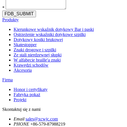
*
FDB_SUBMIT
Produkty
Kierunkowe wskaźnik dotykowy Bar i paski
Ostrzeżenie wskaźniki dotykowe szpilki
Dotykowy kostki brukowej
Skatestopper
Znaki drogowe i szpilki
Ze stali nierdzewnej słupki
W alfabecie braille'a znaki
Krawędzi schodów
Akcesoria
Firma
Honor i certyfikaty
Fabryka pokaż
Projekt
Skontaktuj się z nami
Email
sales@xcwjc.com
PHONE
+86-579-87988219