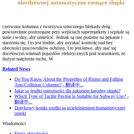
nierdzewnej automatyczne rosnące słupki
czerwony kolumna z tworzywa sztucznego blokady dróg
powszechnie postrzegane przy wejściach supermarkety i szpitale są
tanie i wolny, aby umieścić. Jednak są one podatne na pękanie i
starzenia się, I to jest trudne, aby uzyskać kontrolę nad bez
obecności pracowników ochrony, I to jest łatwe, aby stać się
docelowym włamań pojazdów elektrycznych pod warunkiem, że
dużym natężeniu ruchu. W
Related News
Do You Know About the Properties of Rising and Falling
Anti-Collision Columns? - 翻译中...
Jakie są środki ostrożności dla zakupem łagodny słupki?
Which Type of Tactile Paving Is Suitable for Subway Use? -
翻译中...
Dotykowy kostki szpilki są ucieleśnieniem humanistycznej
opieki
Wiadomości
Firma aktualności