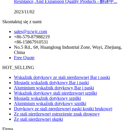
Resistance, And Expansion Quality Products - 翻译中...
2023/11/02
Skontaktuj się z nami
sales@xcwjc.com
+86-579-87988219
+86-15867910531
No.5 Rd., 6#, Huanglong Industrial Zone, Wuyi, Zhejiang,
China
Free Quote
HOT_SELLING
Wskaźnik dotykowy ze stali nierdzewnej Bar i paski
Mosiądz wskaźnik dotykowy Bar i paski
Aluminium wskaźnik dotykowy Bar i paski
Wskaźnik dotykowy stali nierdzewnej szpilki
Mosiądz wskaźnik dotykowy szpilki
Aluminium wskaźnik dotykowy szpilki
Dotykowy ze stali nierdzewnej paski kostki brukowej
Ze stali nierdzewnej ostrzeżenie znak drogowy
Ze stali nierdzewnej słupki
Firma