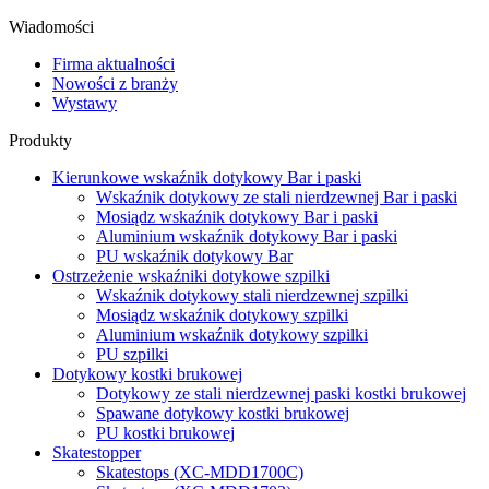
Wiadomości
Firma aktualności
Nowości z branży
Wystawy
Produkty
Kierunkowe wskaźnik dotykowy Bar i paski
Wskaźnik dotykowy ze stali nierdzewnej Bar i paski
Mosiądz wskaźnik dotykowy Bar i paski
Aluminium wskaźnik dotykowy Bar i paski
PU wskaźnik dotykowy Bar
Ostrzeżenie wskaźniki dotykowe szpilki
Wskaźnik dotykowy stali nierdzewnej szpilki
Mosiądz wskaźnik dotykowy szpilki
Aluminium wskaźnik dotykowy szpilki
PU szpilki
Dotykowy kostki brukowej
Dotykowy ze stali nierdzewnej paski kostki brukowej
Spawane dotykowy kostki brukowej
PU kostki brukowej
Skatestopper
Skatestops (XC-MDD1700C)