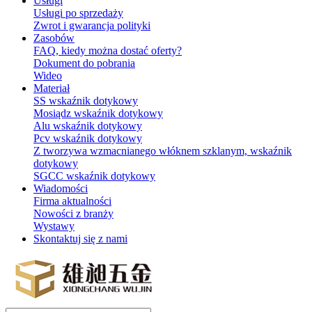
Usługi
Usługi po sprzedaży
Zwrot i gwarancja polityki
Zasobów
FAQ, kiedy można dostać oferty?
Dokument do pobrania
Wideo
Materiał
SS wskaźnik dotykowy
Mosiądz wskaźnik dotykowy
Alu wskaźnik dotykowy
Pcv wskaźnik dotykowy
Z tworzywa wzmacnianego włóknem szklanym, wskaźnik
dotykowy
SGCC wskaźnik dotykowy
Wiadomości
Firma aktualności
Nowości z branży
Wystawy
Skontaktuj się z nami