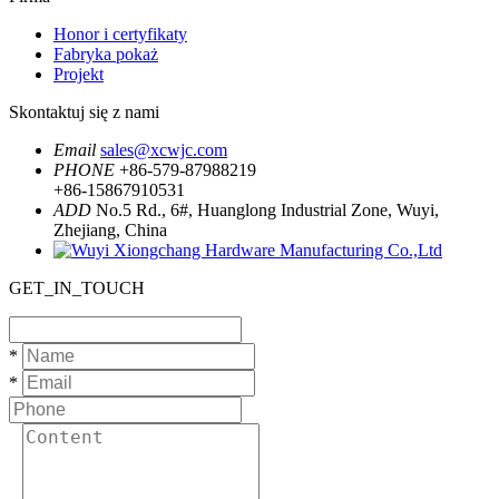
Honor i certyfikaty
Fabryka pokaż
Projekt
Skontaktuj się z nami
Email
sales@xcwjc.com
PHONE
+86-579-87988219
+86-15867910531
ADD
No.5 Rd., 6#, Huanglong Industrial Zone, Wuyi,
Zhejiang, China
GET_IN_TOUCH
*
*