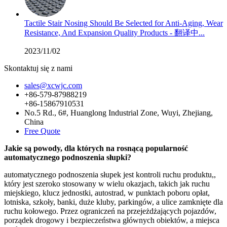
Tactile Stair Nosing Should Be Selected for Anti-Aging, Wear
Resistance, And Expansion Quality Products - 翻译中...
2023/11/02
Skontaktuj się z nami
sales@xcwjc.com
+86-579-87988219
+86-15867910531
No.5 Rd., 6#, Huanglong Industrial Zone, Wuyi, Zhejiang,
China
Free Quote
Jakie są powody, dla których na rosnącą popularność
automatycznego podnoszenia słupki?
automatycznego podnoszenia słupek jest kontroli ruchu produktu,,
który jest szeroko stosowany w wielu okazjach, takich jak ruchu
miejskiego, klucz jednostki, autostrad, w punktach poboru opłat,
lotniska, szkoły, banki, duże kluby, parkingów, a ulice zamknięte dla
ruchu kołowego. Przez ograniczeń na przejeżdżających pojazdów,
porządek drogowy i bezpieczeństwa głównych obiektów, a miejsca