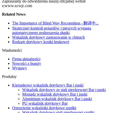
Zapraszamy do odwiedzenia naszej oficjalnej websit
e;www.xcwjc.com
Related News
The Importance of Blind Way Recognition - 翻译中...
Skutecznej kontroli pojazdów i pieszych wymaga
automatycznego podnoszenia słupki
Wskaźnik dotykowy zastosowanie w chinach
Rodzaje dotykowy kostki brukowej
Wiadomości
Firma aktualności
Nowości z branży
Wystawy
Produkty
Kierunkowe wskaźnik dotykowy Bar i paski
Wskaźnik dotykowy ze stali nierdzewnej Bar i paski
Mosiądz wskaźnik dotykowy Bar i paski
Aluminium wskaźnik dotykowy Bar i paski
PU wskaźnik dotykowy Bar
Ostrzeżenie wskaźniki dotykowe szpilki
Wskaźnik dotykowy stali nierdzewnej szpilki