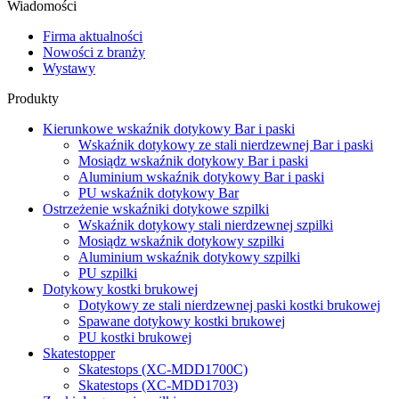
Wiadomości
Firma aktualności
Nowości z branży
Wystawy
Produkty
Kierunkowe wskaźnik dotykowy Bar i paski
Wskaźnik dotykowy ze stali nierdzewnej Bar i paski
Mosiądz wskaźnik dotykowy Bar i paski
Aluminium wskaźnik dotykowy Bar i paski
PU wskaźnik dotykowy Bar
Ostrzeżenie wskaźniki dotykowe szpilki
Wskaźnik dotykowy stali nierdzewnej szpilki
Mosiądz wskaźnik dotykowy szpilki
Aluminium wskaźnik dotykowy szpilki
PU szpilki
Dotykowy kostki brukowej
Dotykowy ze stali nierdzewnej paski kostki brukowej
Spawane dotykowy kostki brukowej
PU kostki brukowej
Skatestopper
Skatestops (XC-MDD1700C)
Skatestops (XC-MDD1703)