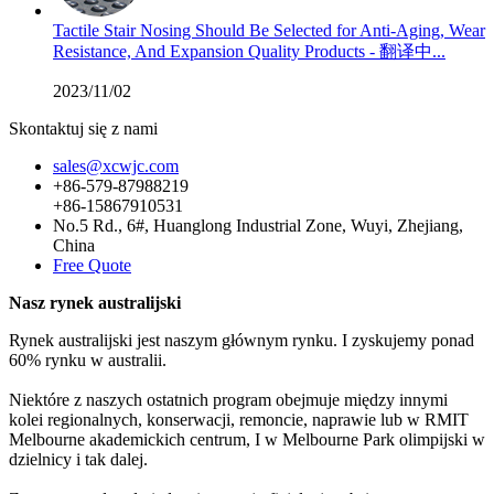
Tactile Stair Nosing Should Be Selected for Anti-Aging, Wear
Resistance, And Expansion Quality Products - 翻译中...
2023/11/02
Skontaktuj się z nami
sales@xcwjc.com
+86-579-87988219
+86-15867910531
No.5 Rd., 6#, Huanglong Industrial Zone, Wuyi, Zhejiang,
China
Free Quote
Nasz rynek australijski
Rynek australijski jest naszym głównym rynku. I zyskujemy ponad
60% rynku w australii.
Niektóre z naszych ostatnich program obejmuje między innymi
kolei regionalnych, konserwacji, remoncie, naprawie lub w RMIT
Melbourne akademickich centrum, I w Melbourne Park olimpijski w
dzielnicy i tak dalej.