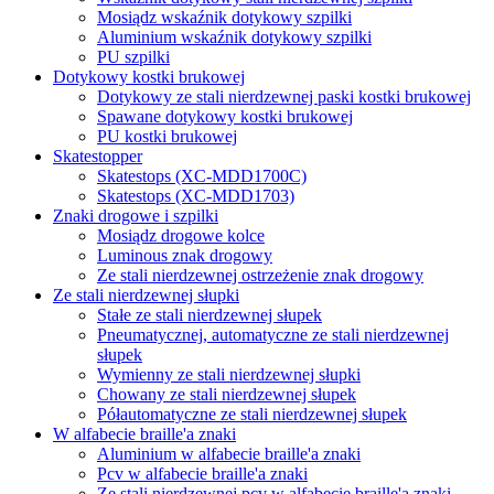
Mosiądz wskaźnik dotykowy szpilki
Aluminium wskaźnik dotykowy szpilki
PU szpilki
Dotykowy kostki brukowej
Dotykowy ze stali nierdzewnej paski kostki brukowej
Spawane dotykowy kostki brukowej
PU kostki brukowej
Skatestopper
Skatestops (XC-MDD1700C)
Skatestops (XC-MDD1703)
Znaki drogowe i szpilki
Mosiądz drogowe kolce
Luminous znak drogowy
Ze stali nierdzewnej ostrzeżenie znak drogowy
Ze stali nierdzewnej słupki
Stałe ze stali nierdzewnej słupek
Pneumatycznej, automatyczne ze stali nierdzewnej
słupek
Wymienny ze stali nierdzewnej słupki
Chowany ze stali nierdzewnej słupek
Półautomatyczne ze stali nierdzewnej słupek
W alfabecie braille'a znaki
Aluminium w alfabecie braille'a znaki
Pcv w alfabecie braille'a znaki
Ze stali nierdzewnej pcv w alfabecie braille'a znaki