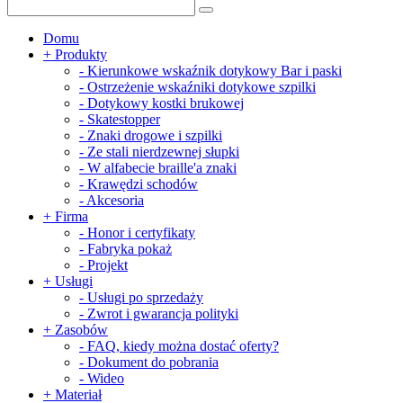
Domu
+
Produkty
-
Kierunkowe wskaźnik dotykowy Bar i paski
-
Ostrzeżenie wskaźniki dotykowe szpilki
-
Dotykowy kostki brukowej
-
Skatestopper
-
Znaki drogowe i szpilki
-
Ze stali nierdzewnej słupki
-
W alfabecie braille'a znaki
-
Krawędzi schodów
-
Akcesoria
+
Firma
-
Honor i certyfikaty
-
Fabryka pokaż
-
Projekt
+
Usługi
-
Usługi po sprzedaży
-
Zwrot i gwarancja polityki
+
Zasobów
-
FAQ, kiedy można dostać oferty?
-
Dokument do pobrania
-
Wideo
+
Materiał