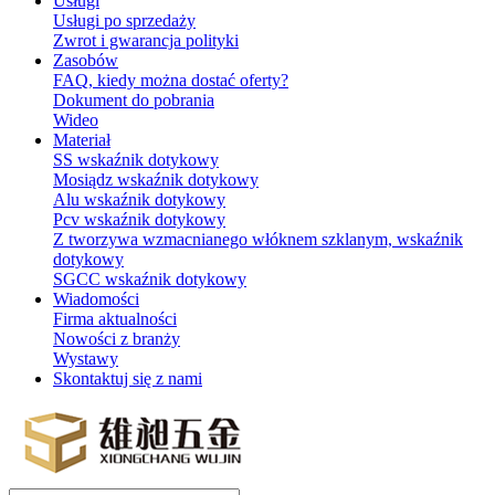
Usługi
Usługi po sprzedaży
Zwrot i gwarancja polityki
Zasobów
FAQ, kiedy można dostać oferty?
Dokument do pobrania
Wideo
Materiał
SS wskaźnik dotykowy
Mosiądz wskaźnik dotykowy
Alu wskaźnik dotykowy
Pcv wskaźnik dotykowy
Z tworzywa wzmacnianego włóknem szklanym, wskaźnik
dotykowy
SGCC wskaźnik dotykowy
Wiadomości
Firma aktualności
Nowości z branży
Wystawy
Skontaktuj się z nami