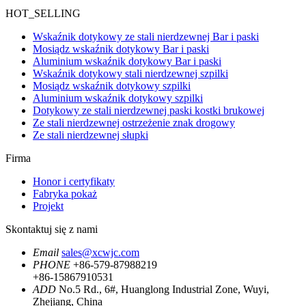
HOT_SELLING
Wskaźnik dotykowy ze stali nierdzewnej Bar i paski
Mosiądz wskaźnik dotykowy Bar i paski
Aluminium wskaźnik dotykowy Bar i paski
Wskaźnik dotykowy stali nierdzewnej szpilki
Mosiądz wskaźnik dotykowy szpilki
Aluminium wskaźnik dotykowy szpilki
Dotykowy ze stali nierdzewnej paski kostki brukowej
Ze stali nierdzewnej ostrzeżenie znak drogowy
Ze stali nierdzewnej słupki
Firma
Honor i certyfikaty
Fabryka pokaż
Projekt
Skontaktuj się z nami
Email
sales@xcwjc.com
PHONE
+86-579-87988219
+86-15867910531
ADD
No.5 Rd., 6#, Huanglong Industrial Zone, Wuyi,
Zhejiang, China