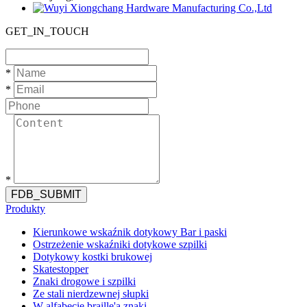
GET_IN_TOUCH
*
*
*
FDB_SUBMIT
Produkty
Kierunkowe wskaźnik dotykowy Bar i paski
Ostrzeżenie wskaźniki dotykowe szpilki
Dotykowy kostki brukowej
Skatestopper
Znaki drogowe i szpilki
Ze stali nierdzewnej słupki
W alfabecie braille'a znaki