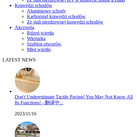
Krawędzi schodów
Aluminiowe schody
Karborund krawędzi schodów
Ze stali nierdzewnej krawędzi schodów
Akcesoria
Rdzeń wiertła
Wiertarka
Szablon otworów,
Młot wiertło
LATEST NEWS
Don't Underestimate Tactile Paving! You May Not Know All
Its Functions! - 翻译中...
2023/11/16