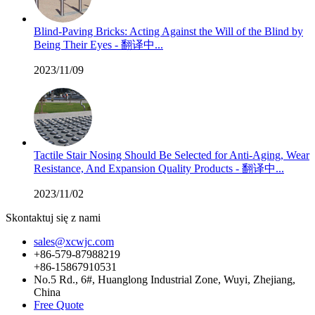
Blind-Paving Bricks: Acting Against the Will of the Blind by
Being Their Eyes - 翻译中...
2023/11/09
Tactile Stair Nosing Should Be Selected for Anti-Aging, Wear
Resistance, And Expansion Quality Products - 翻译中...
2023/11/02
Skontaktuj się z nami
sales@xcwjc.com
+86-579-87988219
+86-15867910531
No.5 Rd., 6#, Huanglong Industrial Zone, Wuyi, Zhejiang,
China
Free Quote