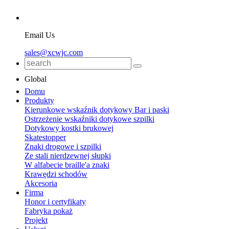
Email Us
sales@xcwjc.com
Global
Domu
Produkty
Kierunkowe wskaźnik dotykowy Bar i paski
Ostrzeżenie wskaźniki dotykowe szpilki
Dotykowy kostki brukowej
Skatestopper
Znaki drogowe i szpilki
Ze stali nierdzewnej słupki
W alfabecie braille'a znaki
Krawędzi schodów
Akcesoria
Firma
Honor i certyfikaty
Fabryka pokaż
Projekt