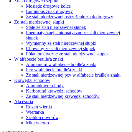
Znaki drogowe i szpilki
Mosiądz drogowe kolce
Luminous znak drogowy
Ze stali nierdzewnej ostrzeżenie znak drogowy
Ze stali nierdzewnej słupki
Stałe ze stali nierdzewnej słupek
Pneumatycznej, automatyczne ze stali nierdzewnej
słupek
Wymienny ze stali nierdzewnej słupki
Chowany ze stali nierdzewnej słupek
Półautomatyczne ze stali nierdzewnej słupek
W alfabecie braille'a znaki
Aluminium w alfabecie braille'a znaki
Pcv w alfabecie braille'a znaki
Ze stali nierdzewnej pcv w alfabecie braille'a znaki
Krawędzi schodów
Aluminiowe schody
Karborund krawędzi schodów
Ze stali nierdzewnej krawędzi schodów
Akcesoria
Rdzeń wiertła
Wiertarka
Szablon otworów,
Młot wiertło