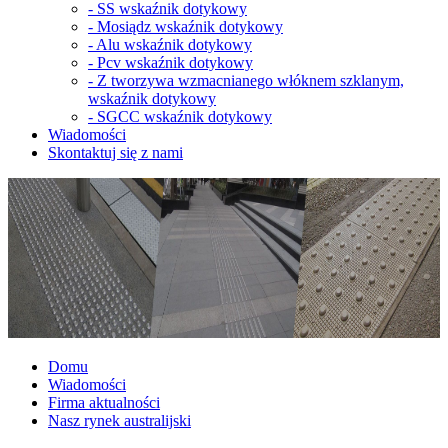
-
SS wskaźnik dotykowy
-
Mosiądz wskaźnik dotykowy
-
Alu wskaźnik dotykowy
-
Pcv wskaźnik dotykowy
-
Z tworzywa wzmacnianego włóknem szklanym,
wskaźnik dotykowy
-
SGCC wskaźnik dotykowy
Wiadomości
Skontaktuj się z nami
Domu
Wiadomości
Firma aktualności
Nasz rynek australijski