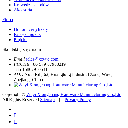
Krawędzi schodów
Akcesoria
Firma
Honor i certyfikaty
Fabryka pokaż
Projekt
Skontaktuj się z nami
Email
sales@xcwjc.com
PHONE
+86-579-87988219
+86-15867910531
ADD
No.5 Rd., 6#, Huanglong Industrial Zone, Wuyi,
Zhejiang, China
Copyright ©
Wuyi Xiongchang Hardware Manufacturing Co.,Ltd
All Rights Reserved
Sitemap
|
Privacy Policy

