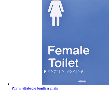
Pcv w alfabecie braille'a znaki