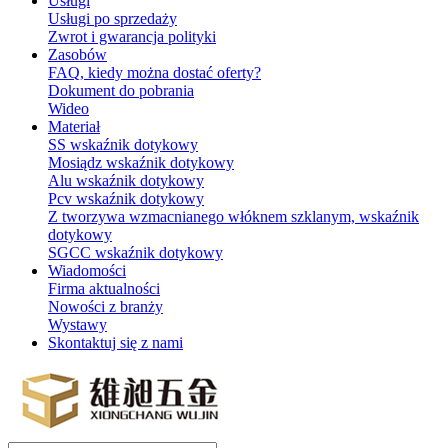
Usługi
Usługi po sprzedaży
Zwrot i gwarancja polityki
Zasobów
FAQ, kiedy można dostać oferty?
Dokument do pobrania
Wideo
Materiał
SS wskaźnik dotykowy
Mosiądz wskaźnik dotykowy
Alu wskaźnik dotykowy
Pcv wskaźnik dotykowy
Z tworzywa wzmacnianego włóknem szklanym, wskaźnik
dotykowy
SGCC wskaźnik dotykowy
Wiadomości
Firma aktualności
Nowości z branży
Wystawy
Skontaktuj się z nami