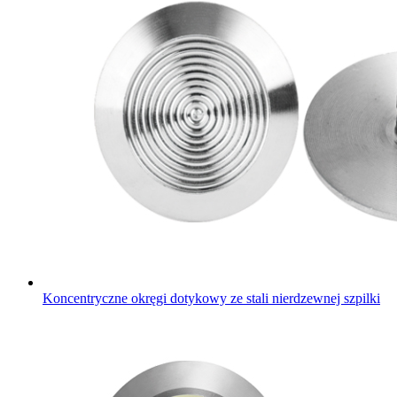
Koncentryczne okręgi dotykowy ze stali nierdzewnej szpilki