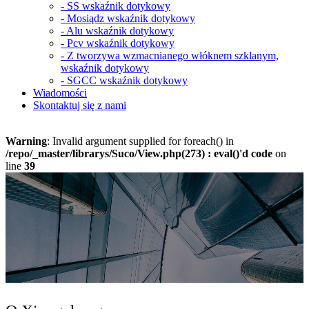
-
SS wskaźnik dotykowy
-
Mosiądz wskaźnik dotykowy
-
Alu wskaźnik dotykowy
-
Pcv wskaźnik dotykowy
-
Z tworzywa wzmacnianego włóknem szklanym,
wskaźnik dotykowy
-
SGCC wskaźnik dotykowy
Wiadomości
Skontaktuj się z nami
Warning
: Invalid argument supplied for foreach() in
/repo/_master/librarys/Suco/View.php(273) : eval()'d code
on
line
39