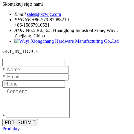
Skontaktuj się z nami
Email
sales@xcwjc.com
PHONE
+86-579-87988219
+86-15867910531
ADD
No.5 Rd., 6#, Huanglong Industrial Zone, Wuyi,
Zhejiang, China
GET_IN_TOUCH
*
*
*
FDB_SUBMIT
Produkty