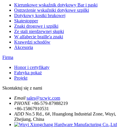
Kierunkowe wskaźnik dotykowy Bar i paski
Ostrzeżenie wskaźniki dotykowe szpilki
Dotykowy kostki brukowej
Skatestopper
Znaki drogowe i szpilki
Ze stali nierdzewnej słupki
W alfabecie braille'a znaki
Krawędzi schodów
Akcesoria
Firma
Honor i certyfikaty
Fabryka pokaż
Projekt
Skontaktuj się z nami
Email
sales@xcwjc.com
PHONE
+86-579-87988219
+86-15867910531
ADD
No.5 Rd., 6#, Huanglong Industrial Zone, Wuyi,
Zhejiang, China