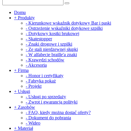
Domu
+
Produkty
-
Kierunkowe wskaźnik dotykowy Bar i paski
-
Ostrzeżenie wskaźniki dotykowe szpilki
-
Dotykowy kostki brukowej
-
Skatestopper
-
Znaki drogowe i szpilki
-
Ze stali nierdzewnej słupki
-
W alfabecie braille'a znaki
-
Krawędzi schodów
-
Akcesoria
+
Firma
-
Honor i certyfikaty
-
Fabryka pokaż
-
Projekt
+
Usługi
-
Usługi po sprzedaży
-
Zwrot i gwarancja polityki
+
Zasobów
-
FAQ, kiedy można dostać oferty?
-
Dokument do pobrania
-
Wideo
+
Materiał