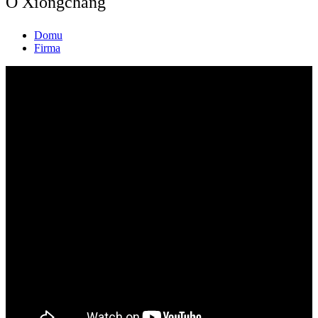
O Xiongchang
Domu
Firma