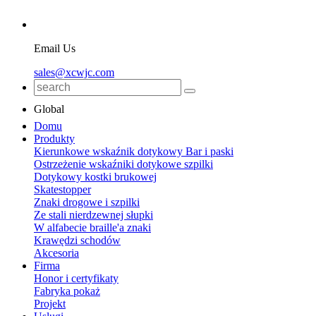
Email Us
sales@xcwjc.com
Global
Domu
Produkty
Kierunkowe wskaźnik dotykowy Bar i paski
Ostrzeżenie wskaźniki dotykowe szpilki
Dotykowy kostki brukowej
Skatestopper
Znaki drogowe i szpilki
Ze stali nierdzewnej słupki
W alfabecie braille'a znaki
Krawędzi schodów
Akcesoria
Firma
Honor i certyfikaty
Fabryka pokaż
Projekt