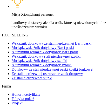
Misją Xiongchang personel
handlowy dostarczy alei dla osób, które są niewidomych lub z
upośledzeniem wzroku.
HOT_SELLING
Wskaźnik dotykowy ze stali nierdzewnej Bar i paski
Mosiądz wskaźnik dotykowy Bar i paski
Aluminium wskaźnik dotykowy Bar i paski
Wskaźnik dotykowy stali nierdzewnej szpilki
Mosiądz wskaźnik dotykowy szpilki
Aluminium wskaźnik dotykowy szpilki
Dotykowy ze stali nierdzewnej paski kostki brukowej
Ze stali nierdzewnej ostrzeżenie znak drogowy
Ze stali nierdzewnej słupki
Firma
Honor i certyfikaty
Fabryka pokaż
Projekt