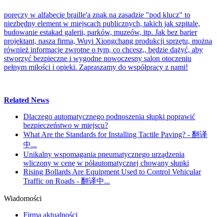
poręczy w alfabecie braille'a znak na zasadzie "pod klucz" to
niezbędny element w miejscach publicznych, takich jak szpitale,
budowanie estakad galerii, parków, muzeów, itp. Jak bez barier
projektant, nasza firma, Wuyi Xiongchang produkcji sprzętu, można
również informacje zwrotne o tym, co chcesz,, będzie dążyć, aby
stworzyć bezpieczne i wygodne nowoczesny salon otoczeniu
pełnym miłości i opieki. Zapraszamy do współpracy z nami!
Related News
Dlaczego automatycznego podnoszenia słupki poprawić
bezpieczeństwo w miejscu?
What Are the Standards for Installing Tactile Paving? - 翻译
中...
Unikalny wspomagania pneumatycznego urządzenia
wliczony w cenę w półautomatycznej chowany słupki
Rising Bollards Are Equipment Used to Control Vehicular
Traffic on Roads - 翻译中...
Wiadomości
Firma aktualności