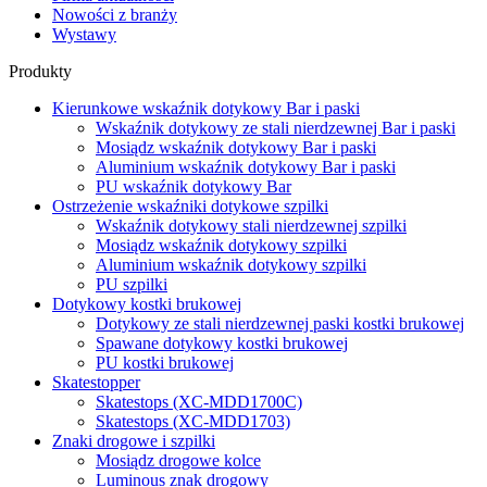
Nowości z branży
Wystawy
Produkty
Kierunkowe wskaźnik dotykowy Bar i paski
Wskaźnik dotykowy ze stali nierdzewnej Bar i paski
Mosiądz wskaźnik dotykowy Bar i paski
Aluminium wskaźnik dotykowy Bar i paski
PU wskaźnik dotykowy Bar
Ostrzeżenie wskaźniki dotykowe szpilki
Wskaźnik dotykowy stali nierdzewnej szpilki
Mosiądz wskaźnik dotykowy szpilki
Aluminium wskaźnik dotykowy szpilki
PU szpilki
Dotykowy kostki brukowej
Dotykowy ze stali nierdzewnej paski kostki brukowej
Spawane dotykowy kostki brukowej
PU kostki brukowej
Skatestopper
Skatestops (XC-MDD1700C)
Skatestops (XC-MDD1703)
Znaki drogowe i szpilki
Mosiądz drogowe kolce
Luminous znak drogowy