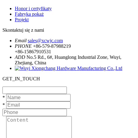
Honor i certyfikaty
Fabryka pokaż
Projekt
Skontaktuj się z nami
Email
sales@xcwjc.com
PHONE
+86-579-87988219
+86-15867910531
ADD
No.5 Rd., 6#, Huanglong Industrial Zone, Wuyi,
Zhejiang, China
GET_IN_TOUCH
*
*