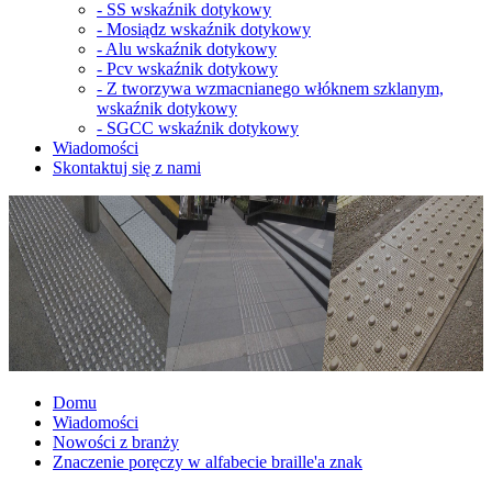
-
SS wskaźnik dotykowy
-
Mosiądz wskaźnik dotykowy
-
Alu wskaźnik dotykowy
-
Pcv wskaźnik dotykowy
-
Z tworzywa wzmacnianego włóknem szklanym,
wskaźnik dotykowy
-
SGCC wskaźnik dotykowy
Wiadomości
Skontaktuj się z nami
Domu
Wiadomości
Nowości z branży
Znaczenie poręczy w alfabecie braille'a znak