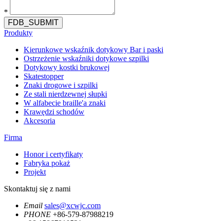
*
FDB_SUBMIT
Produkty
Kierunkowe wskaźnik dotykowy Bar i paski
Ostrzeżenie wskaźniki dotykowe szpilki
Dotykowy kostki brukowej
Skatestopper
Znaki drogowe i szpilki
Ze stali nierdzewnej słupki
W alfabecie braille'a znaki
Krawędzi schodów
Akcesoria
Firma
Honor i certyfikaty
Fabryka pokaż
Projekt
Skontaktuj się z nami
Email
sales@xcwjc.com
PHONE
+86-579-87988219