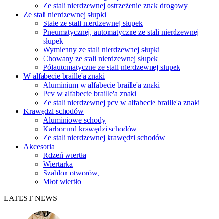
Ze stali nierdzewnej ostrzeżenie znak drogowy
Ze stali nierdzewnej słupki
Stałe ze stali nierdzewnej słupek
Pneumatycznej, automatyczne ze stali nierdzewnej
słupek
Wymienny ze stali nierdzewnej słupki
Chowany ze stali nierdzewnej słupek
Półautomatyczne ze stali nierdzewnej słupek
W alfabecie braille'a znaki
Aluminium w alfabecie braille'a znaki
Pcv w alfabecie braille'a znaki
Ze stali nierdzewnej pcv w alfabecie braille'a znaki
Krawędzi schodów
Aluminiowe schody
Karborund krawędzi schodów
Ze stali nierdzewnej krawędzi schodów
Akcesoria
Rdzeń wiertła
Wiertarka
Szablon otworów,
Młot wiertło
LATEST NEWS