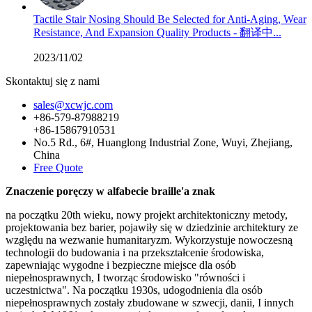
Tactile Stair Nosing Should Be Selected for Anti-Aging, Wear
Resistance, And Expansion Quality Products - 翻译中...
2023/11/02
Skontaktuj się z nami
sales@xcwjc.com
+86-579-87988219
+86-15867910531
No.5 Rd., 6#, Huanglong Industrial Zone, Wuyi, Zhejiang,
China
Free Quote
Znaczenie poręczy w alfabecie braille'a znak
na początku 20th wieku, nowy projekt architektoniczny metody,
projektowania bez barier, pojawiły się w dziedzinie architektury ze
względu na wezwanie humanitaryzm. Wykorzystuje nowoczesną
technologii do budowania i na przekształcenie środowiska,
zapewniając wygodne i bezpieczne miejsce dla osób
niepełnosprawnych, I tworząc środowisko "równości i
uczestnictwa". Na początku 1930s, udogodnienia dla osób
niepełnosprawnych zostały zbudowane w szwecji, danii, I innych