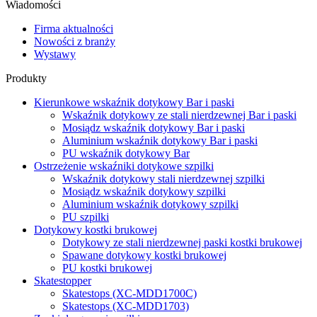
Wiadomości
Firma aktualności
Nowości z branży
Wystawy
Produkty
Kierunkowe wskaźnik dotykowy Bar i paski
Wskaźnik dotykowy ze stali nierdzewnej Bar i paski
Mosiądz wskaźnik dotykowy Bar i paski
Aluminium wskaźnik dotykowy Bar i paski
PU wskaźnik dotykowy Bar
Ostrzeżenie wskaźniki dotykowe szpilki
Wskaźnik dotykowy stali nierdzewnej szpilki
Mosiądz wskaźnik dotykowy szpilki
Aluminium wskaźnik dotykowy szpilki
PU szpilki
Dotykowy kostki brukowej
Dotykowy ze stali nierdzewnej paski kostki brukowej
Spawane dotykowy kostki brukowej
PU kostki brukowej
Skatestopper
Skatestops (XC-MDD1700C)
Skatestops (XC-MDD1703)