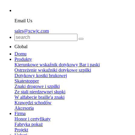
Email Us
sales@xcwjc.com
Global
Domu
Produkty
Kierunkowe wskaźnik dotykowy Bar i paski
Ostrzeżenie wskaźniki dotykowe szpilki
Dotykowy kostki brukowej
Skatestopper
Znaki drogowe i szpilki
Ze stali nierdzewnej słupki
W alfabecie braille'a znaki
Krawędzi schodów
Akcesoria
Firma
Honor i certyfikaty
Fabryka pokaż
Projekt