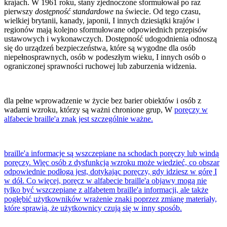
krajach. W 1961 roku, stany zjednoczone sformułował po raz
pierwszy
dostępność standardowe
na świecie. Od tego czasu,
wielkiej brytanii, kanady, japonii, I innych dziesiątki krajów i
regionów mają kolejno sformułowane odpowiednich przepisów
ustawowych i wykonawczych. Dostępność udogodnienia odnoszą
się do urządzeń bezpieczeństwa, które są wygodne dla osób
niepełnosprawnych, osób w podeszłym wieku, I innych osób o
ograniczonej sprawności ruchowej lub zaburzenia widzenia.
dla pełne wprowadzenie w życie bez barier obiektów i osób z
wadami wzroku, którzy są ważni chronione grup, W
poręczy w
alfabecie braille'a znak jest szczególnie ważne.
braille'a informacje są wszczepiane na schodach poręczy lub windą
poręczy. Więc osób z dysfunkcją wzroku może wiedzieć, co obszar
odpowiednie podłoga jest, dotykając poręczy, gdy idziesz w górę I
w dół. Co więcej, poręcz w alfabecie braille'a objawy mogą nie
tylko być wszczepiane z alfabetem braille'a informacji, ale także
pogłębić użytkowników wrażenie znaki poprzez zmianę materiały,
które sprawią, że użytkownicy czują się w inny sposób.