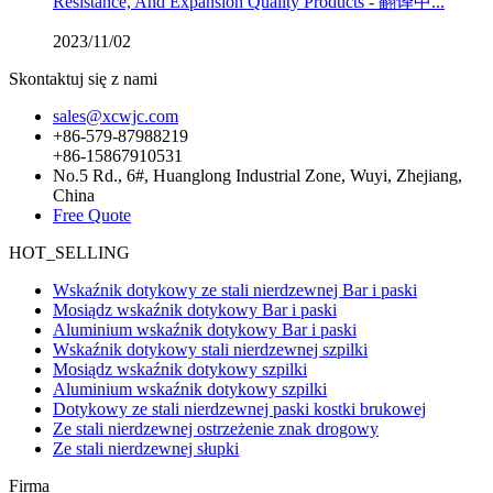
Resistance, And Expansion Quality Products - 翻译中...
2023/11/02
Skontaktuj się z nami
sales@xcwjc.com
+86-579-87988219
+86-15867910531
No.5 Rd., 6#, Huanglong Industrial Zone, Wuyi, Zhejiang,
China
Free Quote
HOT_SELLING
Wskaźnik dotykowy ze stali nierdzewnej Bar i paski
Mosiądz wskaźnik dotykowy Bar i paski
Aluminium wskaźnik dotykowy Bar i paski
Wskaźnik dotykowy stali nierdzewnej szpilki
Mosiądz wskaźnik dotykowy szpilki
Aluminium wskaźnik dotykowy szpilki
Dotykowy ze stali nierdzewnej paski kostki brukowej
Ze stali nierdzewnej ostrzeżenie znak drogowy
Ze stali nierdzewnej słupki
Firma