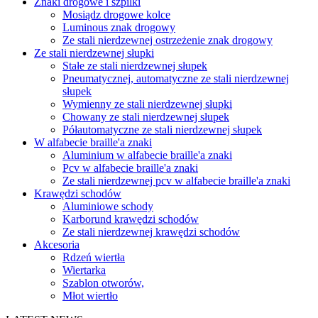
Znaki drogowe i szpilki
Mosiądz drogowe kolce
Luminous znak drogowy
Ze stali nierdzewnej ostrzeżenie znak drogowy
Ze stali nierdzewnej słupki
Stałe ze stali nierdzewnej słupek
Pneumatycznej, automatyczne ze stali nierdzewnej
słupek
Wymienny ze stali nierdzewnej słupki
Chowany ze stali nierdzewnej słupek
Półautomatyczne ze stali nierdzewnej słupek
W alfabecie braille'a znaki
Aluminium w alfabecie braille'a znaki
Pcv w alfabecie braille'a znaki
Ze stali nierdzewnej pcv w alfabecie braille'a znaki
Krawędzi schodów
Aluminiowe schody
Karborund krawędzi schodów
Ze stali nierdzewnej krawędzi schodów
Akcesoria
Rdzeń wiertła
Wiertarka
Szablon otworów,
Młot wiertło