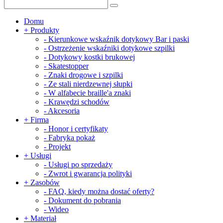
Domu
+
Produkty
-
Kierunkowe wskaźnik dotykowy Bar i paski
-
Ostrzeżenie wskaźniki dotykowe szpilki
-
Dotykowy kostki brukowej
-
Skatestopper
-
Znaki drogowe i szpilki
-
Ze stali nierdzewnej słupki
-
W alfabecie braille'a znaki
-
Krawędzi schodów
-
Akcesoria
+
Firma
-
Honor i certyfikaty
-
Fabryka pokaż
-
Projekt
+
Usługi
-
Usługi po sprzedaży
-
Zwrot i gwarancja polityki
+
Zasobów
-
FAQ, kiedy można dostać oferty?
-
Dokument do pobrania
-
Wideo
+
Materiał