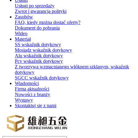
Usługi
Usługi po sprzedaży
Zwrot i gwarancja polityki
Zasobów
FAQ, kiedy można dostać oferty?
Dokument do pobrania
Wideo
Materiał
SS wskaźnik dotykowy
Mosiądz wskaźnik dotykowy
Alu wskaźnik dotykowy
Pcv wskaźnik dotykowy
Z tworzywa wzmacnianego włóknem szklanym, wskaźnik
dotykowy
SGCC wskaźnik dotykowy
Wiadomości
Firma aktualności
Nowości z branży
Wystawy
Skontaktuj się z nami