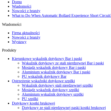
Domu
Wiadomości
Nowości z branży
What to Do When Automatic Bollard Experience Short Circui
Wiadomości
Firma aktualności
Nowości z branży
Wystawy
Produkty
Kierunkowe wskaźnik dotykowy Bar i paski
Wskaźnik dotykowy ze stali nierdzewnej Bar i paski
Mosiądz wskaźnik dotykowy Bar i paski
Aluminium wskaźnik dotykowy Bar i paski
PU wskaźnik dotykowy Bar
Ostrzeżenie wskaźniki dotykowe szpilki
Wskaźnik dotykowy stali nierdzewnej szpilki
Mosiądz wskaźnik dotykowy szpilki
Aluminium wskaźnik dotykowy szpilki
PU szpilki
Dotykowy kostki brukowej
Dotykowy ze stali nierdzewnej paski kostki brukowej