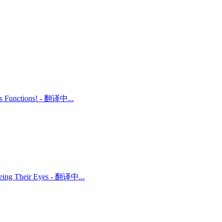
ts Functions! - 翻译中...
 Being Their Eyes - 翻译中...