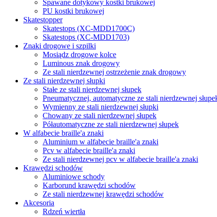
Spawane dotykowy kostki brukowej
PU kostki brukowej
Skatestopper
Skatestops (XC-MDD1700C)
Skatestops (XC-MDD1703)
Znaki drogowe i szpilki
Mosiądz drogowe kolce
Luminous znak drogowy
Ze stali nierdzewnej ostrzeżenie znak drogowy
Ze stali nierdzewnej słupki
Stałe ze stali nierdzewnej słupek
Pneumatycznej, automatyczne ze stali nierdzewnej słupe
Wymienny ze stali nierdzewnej słupki
Chowany ze stali nierdzewnej słupek
Półautomatyczne ze stali nierdzewnej słupek
W alfabecie braille'a znaki
Aluminium w alfabecie braille'a znaki
Pcv w alfabecie braille'a znaki
Ze stali nierdzewnej pcv w alfabecie braille'a znaki
Krawędzi schodów
Aluminiowe schody
Karborund krawędzi schodów
Ze stali nierdzewnej krawędzi schodów
Akcesoria
Rdzeń wiertła