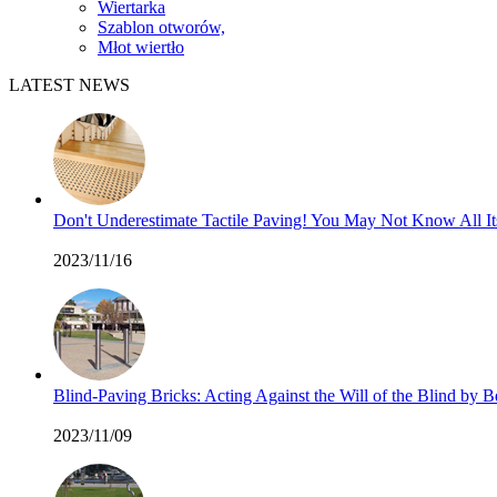
Wiertarka
Szablon otworów,
Młot wiertło
LATEST NEWS
Don't Underestimate Tactile Paving! You May Not Know All I
2023/11/16
Blind-Paving Bricks: Acting Against the Will of the Blind by
2023/11/09