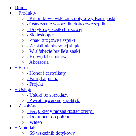
Domu
+
Produkty
-
Kierunkowe wskaźnik dotykowy Bar i paski
-
Ostrzeżenie wskaźniki dotykowe szpilki
-
Dotykowy kostki brukowej
-
Skatestopper
-
Znaki drogowe i szpilki
-
Ze stali nierdzewnej słupki
-
W alfabecie braille'a znaki
-
Krawędzi schodów
-
Akcesoria
+
Firma
-
Honor i certyfikaty
-
Fabryka pokaż
-
Projekt
+
Usługi
-
Usługi po sprzedaży
-
Zwrot i gwarancja polityki
+
Zasobów
-
FAQ, kiedy można dostać oferty?
-
Dokument do pobrania
-
Wideo
+
Materiał
-
SS wskaźnik dotykowy