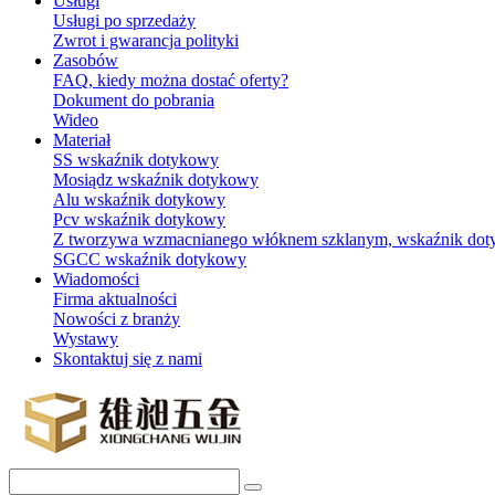
Usługi
Usługi po sprzedaży
Zwrot i gwarancja polityki
Zasobów
FAQ, kiedy można dostać oferty?
Dokument do pobrania
Wideo
Materiał
SS wskaźnik dotykowy
Mosiądz wskaźnik dotykowy
Alu wskaźnik dotykowy
Pcv wskaźnik dotykowy
Z tworzywa wzmacnianego włóknem szklanym, wskaźnik do
SGCC wskaźnik dotykowy
Wiadomości
Firma aktualności
Nowości z branży
Wystawy
Skontaktuj się z nami