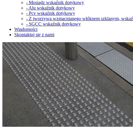
-
Mosiądz wskaźnik dotykowy
-
Alu wskaźnik dotykowy
-
Pcv wskaźnik dotykowy
-
Z tworzywa wzmacnianego włóknem szklanym, wskaź
-
SGCC wskaźnik dotykowy
Wiadomości
Skontaktuj się z nami