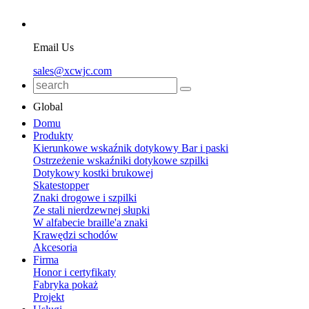
Email Us
sales@xcwjc.com
Global
Domu
Produkty
Kierunkowe wskaźnik dotykowy Bar i paski
Ostrzeżenie wskaźniki dotykowe szpilki
Dotykowy kostki brukowej
Skatestopper
Znaki drogowe i szpilki
Ze stali nierdzewnej słupki
W alfabecie braille'a znaki
Krawędzi schodów
Akcesoria
Firma
Honor i certyfikaty
Fabryka pokaż
Projekt