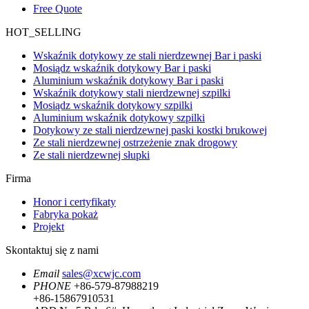
Free Quote
HOT_SELLING
Wskaźnik dotykowy ze stali nierdzewnej Bar i paski
Mosiądz wskaźnik dotykowy Bar i paski
Aluminium wskaźnik dotykowy Bar i paski
Wskaźnik dotykowy stali nierdzewnej szpilki
Mosiądz wskaźnik dotykowy szpilki
Aluminium wskaźnik dotykowy szpilki
Dotykowy ze stali nierdzewnej paski kostki brukowej
Ze stali nierdzewnej ostrzeżenie znak drogowy
Ze stali nierdzewnej słupki
Firma
Honor i certyfikaty
Fabryka pokaż
Projekt
Skontaktuj się z nami
Email
sales@xcwjc.com
PHONE
+86-579-87988219
+86-15867910531