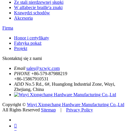
Ze stali nierdzewnej słupki
W alfabecie braille'a znaki
Krawędzi schodów
Akcesoria
Firma
Honor i certyfikaty
Fabryka pokaż
Projekt
Skontaktuj się z nami
Email
sales@xcwjc.com
PHONE
+86-579-87988219
+86-15867910531
ADD
No.5 Rd., 6#, Huanglong Industrial Zone, Wuyi,
Zhejiang, China
Copyright ©
Wuyi Xiongchang Hardware Manufacturing Co.,Ltd
All Rights Reserved
Sitemap
|
Privacy Policy
