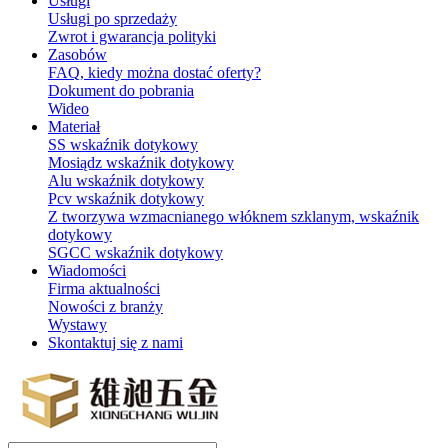
Usługi
Usługi po sprzedaży
Zwrot i gwarancja polityki
Zasobów
FAQ, kiedy można dostać oferty?
Dokument do pobrania
Wideo
Materiał
SS wskaźnik dotykowy
Mosiądz wskaźnik dotykowy
Alu wskaźnik dotykowy
Pcv wskaźnik dotykowy
Z tworzywa wzmacnianego włóknem szklanym, wskaźnik
dotykowy
SGCC wskaźnik dotykowy
Wiadomości
Firma aktualności
Nowości z branży
Wystawy
Skontaktuj się z nami