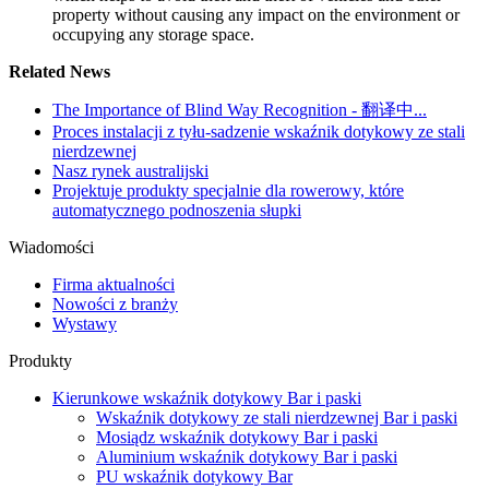
property without causing any impact on the environment or
occupying any storage space.
Related News
The Importance of Blind Way Recognition - 翻译中...
Proces instalacji z tyłu-sadzenie wskaźnik dotykowy ze stali
nierdzewnej
Nasz rynek australijski
Projektuje produkty specjalnie dla rowerowy, które
automatycznego podnoszenia słupki
Wiadomości
Firma aktualności
Nowości z branży
Wystawy
Produkty
Kierunkowe wskaźnik dotykowy Bar i paski
Wskaźnik dotykowy ze stali nierdzewnej Bar i paski
Mosiądz wskaźnik dotykowy Bar i paski
Aluminium wskaźnik dotykowy Bar i paski
PU wskaźnik dotykowy Bar