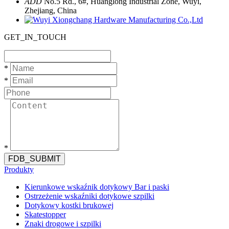
ADD
No.5 Rd., 6#, Huanglong Industrial Zone, Wuyi,
Zhejiang, China
GET_IN_TOUCH
*
*
*
FDB_SUBMIT
Produkty
Kierunkowe wskaźnik dotykowy Bar i paski
Ostrzeżenie wskaźniki dotykowe szpilki
Dotykowy kostki brukowej
Skatestopper
Znaki drogowe i szpilki