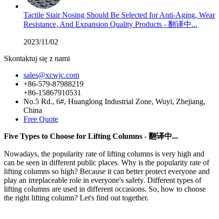
Tactile Stair Nosing Should Be Selected for Anti-Aging, Wear
Resistance, And Expansion Quality Products - 翻译中...
2023/11/02
Skontaktuj się z nami
sales@xcwjc.com
+86-579-87988219
+86-15867910531
No.5 Rd., 6#, Huanglong Industrial Zone, Wuyi, Zhejiang,
China
Free Quote
Five Types to Choose for Lifting Columns - 翻译中...
Nowadays, the popularity rate of lifting columns is very high and
can be seen in different public places. Why is the popularity rate of
lifting columns so high? Because it can better protect everyone and
play an irreplaceable role in everyone's safety. Different types of
lifting columns are used in different occasions. So, how to choose
the right lifting column? Let's find out together.