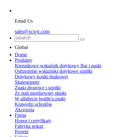
Email Us
sales@xcwjc.com
Global
Domu
Produkty
Kierunkowe wskaźnik dotykowy Bar i paski
Ostrzeżenie wskaźniki dotykowe szpilki
Dotykowy kostki brukowej
Skatestopper
Znaki drogowe i szpilki
Ze stali nierdzewnej słupki
W alfabecie braille'a znaki
Krawędzi schodów
Akcesoria
Firma
Honor i certyfikaty
Fabryka pokaż
Projekt