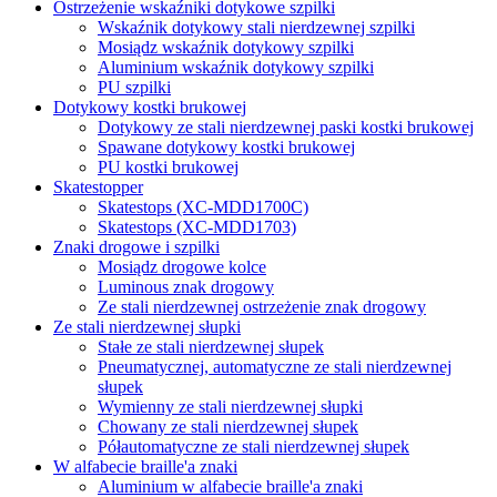
Ostrzeżenie wskaźniki dotykowe szpilki
Wskaźnik dotykowy stali nierdzewnej szpilki
Mosiądz wskaźnik dotykowy szpilki
Aluminium wskaźnik dotykowy szpilki
PU szpilki
Dotykowy kostki brukowej
Dotykowy ze stali nierdzewnej paski kostki brukowej
Spawane dotykowy kostki brukowej
PU kostki brukowej
Skatestopper
Skatestops (XC-MDD1700C)
Skatestops (XC-MDD1703)
Znaki drogowe i szpilki
Mosiądz drogowe kolce
Luminous znak drogowy
Ze stali nierdzewnej ostrzeżenie znak drogowy
Ze stali nierdzewnej słupki
Stałe ze stali nierdzewnej słupek
Pneumatycznej, automatyczne ze stali nierdzewnej
słupek
Wymienny ze stali nierdzewnej słupki
Chowany ze stali nierdzewnej słupek
Półautomatyczne ze stali nierdzewnej słupek
W alfabecie braille'a znaki
Aluminium w alfabecie braille'a znaki