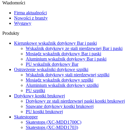
Wiadomości
Firma aktualności
Nowości z branży
Wystawy
Produkty
Kierunkowe wskaźnik dotykowy Bar i paski
Wskaźnik dotykowy ze stali nierdzewnej Bar i paski
Mosiądz wskaźnik dotykowy Bar i paski
Aluminium wskaźnik dotykowy Bar i paski
PU wskaźnik dotykowy Bar
Ostrzeżenie wskaźniki dotykowe szpilki
Wskaźnik dotykowy stali nierdzewnej szpilki
Mosiądz wskaźnik dotykowy szpilki
Aluminium wskaźnik dotykowy szpilki
PU szpilki
Dotykowy kostki brukowej
Dotykowy ze stali nierdzewnej paski kostki brukowej
Spawane dotykowy kostki brukowej
PU kostki brukowej
Skatestopper
Skatestops (XC-MDD1700C)
Skatestops (XC-MDD1703)