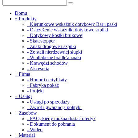
Domu
+
Produkty
-
Kierunkowe wskaźnik dotykowy Bar i paski
-
Ostrzeżenie wskaźniki dotykowe szpilki
-
Dotykowy kostki brukowej
-
Skatestopper
-
Znaki drogowe i szpilki
-
Ze stali nierdzewnej słupki
-
W alfabecie braille'a znaki
-
Krawędzi schodów
-
Akcesoria
+
Firma
-
Honor i certyfikaty
-
Fabryka pokaż
-
Projekt
+
Usługi
-
Usługi po sprzedaży
-
Zwrot i gwarancja polityki
+
Zasobów
-
FAQ, kiedy można dostać oferty?
-
Dokument do pobrania
-
Wideo
+
Materiał