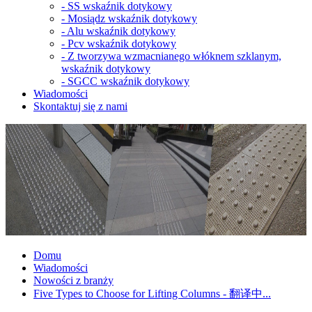
-
SS wskaźnik dotykowy
-
Mosiądz wskaźnik dotykowy
-
Alu wskaźnik dotykowy
-
Pcv wskaźnik dotykowy
-
Z tworzywa wzmacnianego włóknem szklanym,
wskaźnik dotykowy
-
SGCC wskaźnik dotykowy
Wiadomości
Skontaktuj się z nami
Domu
Wiadomości
Nowości z branży
Five Types to Choose for Lifting Columns - 翻译中...