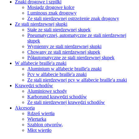
Znaki drogowe i szpilki
Mosiądz drogowe kolce
Luminous znak drogowy
Ze stali nierdzewnej ostrzeżenie znak drogowy
Ze stali nierdzewnej słupki
Stałe ze stali nierdzewnej słupek
Pneumatycznej, automatyczne ze stali nierdzewnej
słupek
Wymienny ze stali nierdzewnej słupki
Chowany ze stali nierdzewnej słupek
Półautomatyczne ze stali nierdzewnej słupek
W alfabecie braille'a znaki
Aluminium w alfabecie braille'a znaki
Pcv w alfabecie braille'a znaki
Ze stali nierdzewnej pcv w alfabecie braille'a znaki
Krawędzi schodów
Aluminiowe schody
Karborund krawędzi schodów
Ze stali nierdzewnej krawędzi schodów
Akcesoria
Rdzeń wiertła
Wiertarka
Szablon otworów,
Młot wiertło