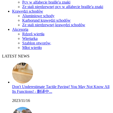
Pcv w alfabecie braille'a znaki
Ze stali nierdzewnej pcv w alfabecie braille'a znaki
Krawędzi schodów
Aluminiowe schody
Karborund krawędzi schodów
Ze stali nierdzewnej krawędzi schodów
Akcesoria
Rdzeń wiertła
Wiertarka
Szablon otworów,
Młot wiertło
LATEST NEWS
Don't Underestimate Tactile Paving! You May Not Know All
Its Functions! - 翻译中...
2023/11/16