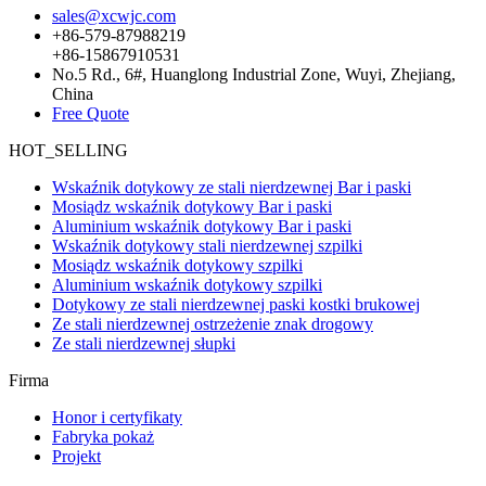
sales@xcwjc.com
+86-579-87988219
+86-15867910531
No.5 Rd., 6#, Huanglong Industrial Zone, Wuyi, Zhejiang,
China
Free Quote
HOT_SELLING
Wskaźnik dotykowy ze stali nierdzewnej Bar i paski
Mosiądz wskaźnik dotykowy Bar i paski
Aluminium wskaźnik dotykowy Bar i paski
Wskaźnik dotykowy stali nierdzewnej szpilki
Mosiądz wskaźnik dotykowy szpilki
Aluminium wskaźnik dotykowy szpilki
Dotykowy ze stali nierdzewnej paski kostki brukowej
Ze stali nierdzewnej ostrzeżenie znak drogowy
Ze stali nierdzewnej słupki
Firma
Honor i certyfikaty
Fabryka pokaż
Projekt