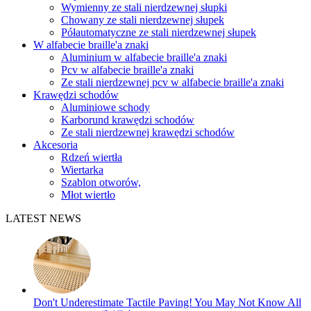
Wymienny ze stali nierdzewnej słupki
Chowany ze stali nierdzewnej słupek
Półautomatyczne ze stali nierdzewnej słupek
W alfabecie braille'a znaki
Aluminium w alfabecie braille'a znaki
Pcv w alfabecie braille'a znaki
Ze stali nierdzewnej pcv w alfabecie braille'a znaki
Krawędzi schodów
Aluminiowe schody
Karborund krawędzi schodów
Ze stali nierdzewnej krawędzi schodów
Akcesoria
Rdzeń wiertła
Wiertarka
Szablon otworów,
Młot wiertło
LATEST NEWS
Don't Underestimate Tactile Paving! You May Not Know All