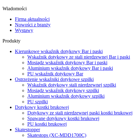
Wiadomości
Firma aktualności
Nowości z branży
Wystawy
Produkty
Kierunkowe wskaźnik dotykowy Bar i paski
Wskaźnik dotykowy ze stali nierdzewnej Bar i paski
Mosiądz wskaźnik dotykowy Bar i paski
Aluminium wskaźnik dotykowy Bar i paski
PU wskaźnik dotykowy Bar
Ostrzeżenie wskaźniki dotykowe szpilki
Wskaźnik dotykowy stali nierdzewnej szpilki
Mosiądz wskaźnik dotykowy szpilki
Aluminium wskaźnik dotykowy szpilki
PU szpilki
Dotykowy kostki brukowej
Dotykowy ze stali nierdzewnej paski kostki brukowej
Spawane dotykowy kostki brukowej
PU kostki brukowej
Skatestopper
Skatestops (XC-MDD1700C)