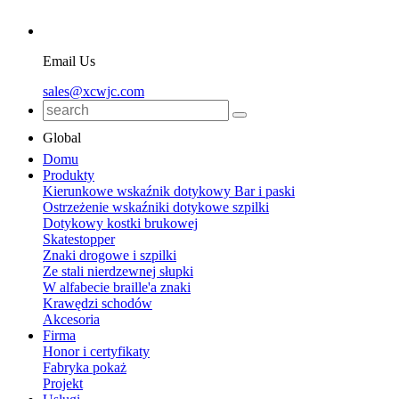
Email Us
sales@xcwjc.com
Global
Domu
Produkty
Kierunkowe wskaźnik dotykowy Bar i paski
Ostrzeżenie wskaźniki dotykowe szpilki
Dotykowy kostki brukowej
Skatestopper
Znaki drogowe i szpilki
Ze stali nierdzewnej słupki
W alfabecie braille'a znaki
Krawędzi schodów
Akcesoria
Firma
Honor i certyfikaty
Fabryka pokaż
Projekt