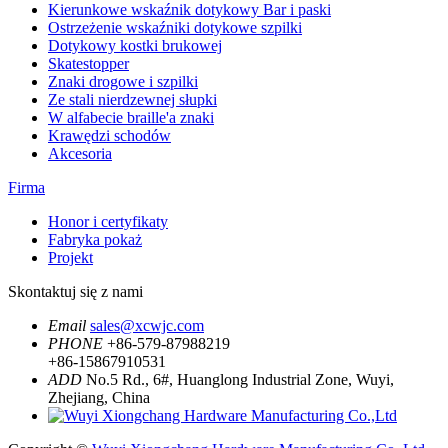
Kierunkowe wskaźnik dotykowy Bar i paski
Ostrzeżenie wskaźniki dotykowe szpilki
Dotykowy kostki brukowej
Skatestopper
Znaki drogowe i szpilki
Ze stali nierdzewnej słupki
W alfabecie braille'a znaki
Krawędzi schodów
Akcesoria
Firma
Honor i certyfikaty
Fabryka pokaż
Projekt
Skontaktuj się z nami
Email
sales@xcwjc.com
PHONE
+86-579-87988219
+86-15867910531
ADD
No.5 Rd., 6#, Huanglong Industrial Zone, Wuyi,
Zhejiang, China