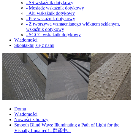
-
SS wskaźnik dotykowy
-
Mosiądz wskaźnik dotykowy
-
Alu wskaźnik dotykowy
-
Pcv wskaźnik dotykowy
-
Z tworzywa wzmacnianego włóknem szklanym,
wskaźnik dotykowy
-
SGCC wskaźnik dotykowy
Wiadomości
Skontaktuj się z nami
Domu
Wiadomości
Nowości z branży
Smooth Blind Ways: Illuminating a Path of Light for the
Visually Impaired! - 翻译中...