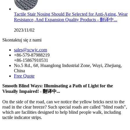
Tactile Stair Nosing Should Be Selected for Anti-Aging, Wear
Resistance, And Expansion Quality Products - 翻译中...
2023/11/02
Skontaktuj się z nami
sales@xcwjc.com
+86-579-87988219
+86-15867910531
No.5 Rd., 6#, Huanglong Industrial Zone, Wuyi, Zhejiang,
China
Free Quote
Smooth Blind Ways: Illuminating a Path of Light for the
Visually Impaired! - 翻译中...
On the side of the road, can we notice the yellow bricks next to the
road in the clear breeze? Such special roads are called "blind roads",
which are facilities designed to help blind people walk, including
tactile indicator strips.