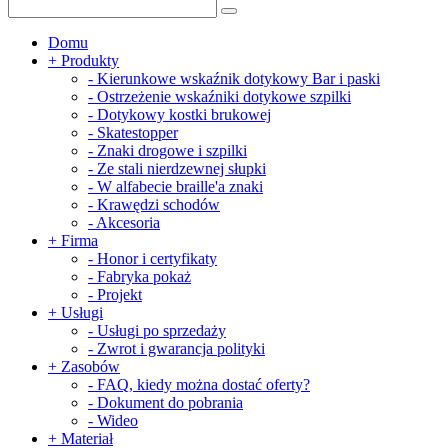
Domu
+
Produkty
-
Kierunkowe wskaźnik dotykowy Bar i paski
-
Ostrzeżenie wskaźniki dotykowe szpilki
-
Dotykowy kostki brukowej
-
Skatestopper
-
Znaki drogowe i szpilki
-
Ze stali nierdzewnej słupki
-
W alfabecie braille'a znaki
-
Krawędzi schodów
-
Akcesoria
+
Firma
-
Honor i certyfikaty
-
Fabryka pokaż
-
Projekt
+
Usługi
-
Usługi po sprzedaży
-
Zwrot i gwarancja polityki
+
Zasobów
-
FAQ, kiedy można dostać oferty?
-
Dokument do pobrania
-
Wideo
+
Materiał