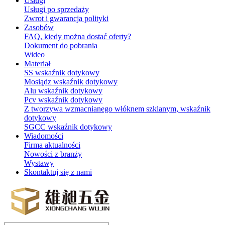
Usługi
Usługi po sprzedaży
Zwrot i gwarancja polityki
Zasobów
FAQ, kiedy można dostać oferty?
Dokument do pobrania
Wideo
Materiał
SS wskaźnik dotykowy
Mosiądz wskaźnik dotykowy
Alu wskaźnik dotykowy
Pcv wskaźnik dotykowy
Z tworzywa wzmacnianego włóknem szklanym, wskaźnik
dotykowy
SGCC wskaźnik dotykowy
Wiadomości
Firma aktualności
Nowości z branży
Wystawy
Skontaktuj się z nami