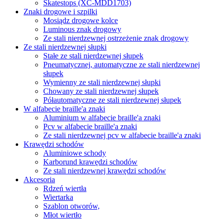
Skatestops (XC-MDD1703)
Znaki drogowe i szpilki
Mosiądz drogowe kolce
Luminous znak drogowy
Ze stali nierdzewnej ostrzeżenie znak drogowy
Ze stali nierdzewnej słupki
Stałe ze stali nierdzewnej słupek
Pneumatycznej, automatyczne ze stali nierdzewnej
słupek
Wymienny ze stali nierdzewnej słupki
Chowany ze stali nierdzewnej słupek
Półautomatyczne ze stali nierdzewnej słupek
W alfabecie braille'a znaki
Aluminium w alfabecie braille'a znaki
Pcv w alfabecie braille'a znaki
Ze stali nierdzewnej pcv w alfabecie braille'a znaki
Krawędzi schodów
Aluminiowe schody
Karborund krawędzi schodów
Ze stali nierdzewnej krawędzi schodów
Akcesoria
Rdzeń wiertła
Wiertarka
Szablon otworów,
Młot wiertło