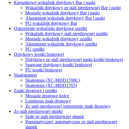
Kierunkowe wskaźnik dotykowy Bar i paski
Wskaźnik dotykowy ze stali nierdzewnej Bar i paski
Mosiądz wskaźnik dotykowy Bar i paski
Aluminium wskaźnik dotykowy Bar i paski
PU wskaźnik dotykowy Bar
Ostrzeżenie wskaźniki dotykowe szpilki
Wskaźnik dotykowy stali nierdzewnej szpilki
Mosiądz wskaźnik dotykowy szpilki
Aluminium wskaźnik dotykowy szpilki
PU szpilki
Dotykowy kostki brukowej
Dotykowy ze stali nierdzewnej paski kostki brukowej
Spawane dotykowy kostki brukowej
PU kostki brukowej
Skatestopper
Skatestops (XC-MDD1700C)
Skatestops (XC-MDD1703)
Znaki drogowe i szpilki
Mosiądz drogowe kolce
Luminous znak drogowy
Ze stali nierdzewnej ostrzeżenie znak drogowy
Ze stali nierdzewnej słupki
Stałe ze stali nierdzewnej słupek
Pneumatycznej, automatyczne ze stali nierdzewnej
słupek