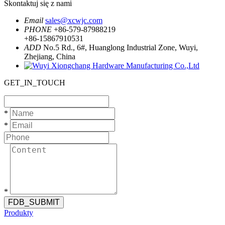
Skontaktuj się z nami
Email
sales@xcwjc.com
PHONE
+86-579-87988219
+86-15867910531
ADD
No.5 Rd., 6#, Huanglong Industrial Zone, Wuyi,
Zhejiang, China
GET_IN_TOUCH
*
*
*
FDB_SUBMIT
Produkty