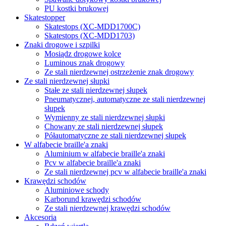
PU kostki brukowej
Skatestopper
Skatestops (XC-MDD1700C)
Skatestops (XC-MDD1703)
Znaki drogowe i szpilki
Mosiądz drogowe kolce
Luminous znak drogowy
Ze stali nierdzewnej ostrzeżenie znak drogowy
Ze stali nierdzewnej słupki
Stałe ze stali nierdzewnej słupek
Pneumatycznej, automatyczne ze stali nierdzewnej
słupek
Wymienny ze stali nierdzewnej słupki
Chowany ze stali nierdzewnej słupek
Półautomatyczne ze stali nierdzewnej słupek
W alfabecie braille'a znaki
Aluminium w alfabecie braille'a znaki
Pcv w alfabecie braille'a znaki
Ze stali nierdzewnej pcv w alfabecie braille'a znaki
Krawędzi schodów
Aluminiowe schody
Karborund krawędzi schodów
Ze stali nierdzewnej krawędzi schodów
Akcesoria