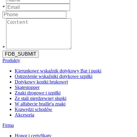
*
*
FDB_SUBMIT
Produkty
Kierunkowe wskaźnik dotykowy Bar i paski
Ostrzeżenie wskaźniki dotykowe szpilki
Dotykowy kostki brukowej
Skatestopper
Znaki drogowe i szpilki
Ze stali nierdzewnej słupki
W alfabecie braille'a znaki
Krawędzi schodów
Akcesoria
Firma
Honor i certyfikaty