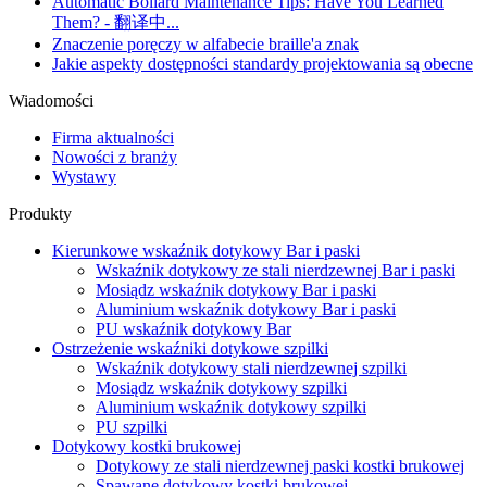
Automatic Bollard Maintenance Tips: Have You Learned
Them? - 翻译中...
Znaczenie poręczy w alfabecie braille'a znak
Jakie aspekty dostępności standardy projektowania są obecne
Wiadomości
Firma aktualności
Nowości z branży
Wystawy
Produkty
Kierunkowe wskaźnik dotykowy Bar i paski
Wskaźnik dotykowy ze stali nierdzewnej Bar i paski
Mosiądz wskaźnik dotykowy Bar i paski
Aluminium wskaźnik dotykowy Bar i paski
PU wskaźnik dotykowy Bar
Ostrzeżenie wskaźniki dotykowe szpilki
Wskaźnik dotykowy stali nierdzewnej szpilki
Mosiądz wskaźnik dotykowy szpilki
Aluminium wskaźnik dotykowy szpilki
PU szpilki
Dotykowy kostki brukowej
Dotykowy ze stali nierdzewnej paski kostki brukowej
Spawane dotykowy kostki brukowej