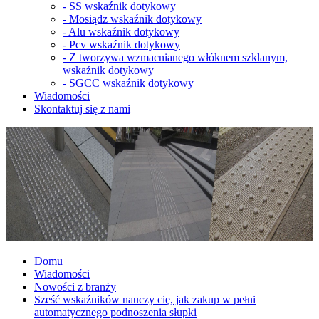
-
SS wskaźnik dotykowy
-
Mosiądz wskaźnik dotykowy
-
Alu wskaźnik dotykowy
-
Pcv wskaźnik dotykowy
-
Z tworzywa wzmacnianego włóknem szklanym,
wskaźnik dotykowy
-
SGCC wskaźnik dotykowy
Wiadomości
Skontaktuj się z nami
Domu
Wiadomości
Nowości z branży
Sześć wskaźników nauczy cię, jak zakup w pełni
automatycznego podnoszenia słupki