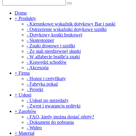
Domu
+
Produkty
-
Kierunkowe wskaźnik dotykowy Bar i paski
-
Ostrzeżenie wskaźniki dotykowe szpilki
-
Dotykowy kostki brukowej
-
Skatestopper
-
Znaki drogowe i szpilki
-
Ze stali nierdzewnej słupki
-
W alfabecie braille'a znaki
-
Krawędzi schodów
-
Akcesoria
+
Firma
-
Honor i certyfikaty
-
Fabryka pokaż
-
Projekt
+
Usługi
-
Usługi po sprzedaży
-
Zwrot i gwarancja polityki
+
Zasobów
-
FAQ, kiedy można dostać oferty?
-
Dokument do pobrania
-
Wideo
+
Materiał