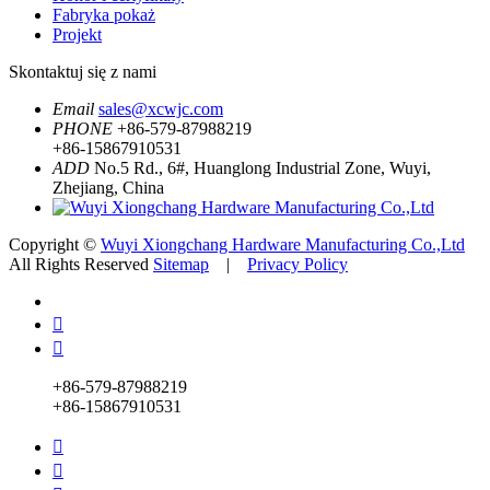
Fabryka pokaż
Projekt
Skontaktuj się z nami
Email
sales@xcwjc.com
PHONE
+86-579-87988219
+86-15867910531
ADD
No.5 Rd., 6#, Huanglong Industrial Zone, Wuyi,
Zhejiang, China
Copyright ©
Wuyi Xiongchang Hardware Manufacturing Co.,Ltd
All Rights Reserved
Sitemap
|
Privacy Policy


+86-579-87988219
+86-15867910531

