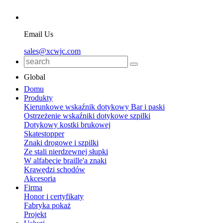
Email Us
sales@xcwjc.com
Global
Domu
Produkty
Kierunkowe wskaźnik dotykowy Bar i paski
Ostrzeżenie wskaźniki dotykowe szpilki
Dotykowy kostki brukowej
Skatestopper
Znaki drogowe i szpilki
Ze stali nierdzewnej słupki
W alfabecie braille'a znaki
Krawędzi schodów
Akcesoria
Firma
Honor i certyfikaty
Fabryka pokaż
Projekt