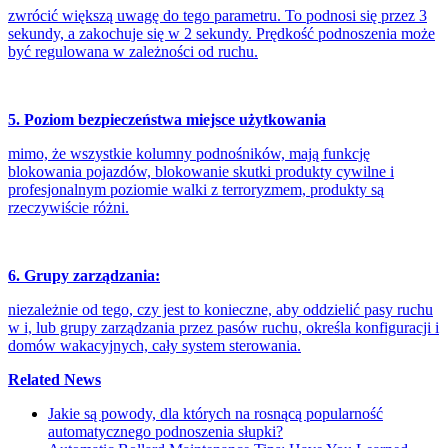
zwrócić większą uwagę do tego parametru. To podnosi się przez 3
sekundy, a zakochuje się w 2 sekundy. Prędkość podnoszenia może
być regulowana w zależności od ruchu.
5. Poziom bezpieczeństwa miejsce użytkowania
mimo, że wszystkie kolumny podnośników, mają funkcję
blokowania pojazdów, blokowanie skutki produkty cywilne i
profesjonalnym poziomie walki z terroryzmem, produkty są
rzeczywiście różni.
6. Grupy zarządzania:
niezależnie od tego, czy jest to konieczne, aby oddzielić pasy ruchu
w i, lub grupy zarządzania przez pasów ruchu, określa konfiguracji i
domów wakacyjnych, cały system sterowania.
Related News
Jakie są powody, dla których na rosnącą popularność
automatycznego podnoszenia słupki?