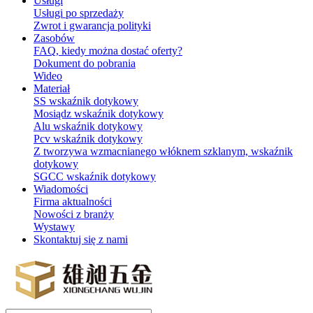
Usługi
Usługi po sprzedaży
Zwrot i gwarancja polityki
Zasobów
FAQ, kiedy można dostać oferty?
Dokument do pobrania
Wideo
Materiał
SS wskaźnik dotykowy
Mosiądz wskaźnik dotykowy
Alu wskaźnik dotykowy
Pcv wskaźnik dotykowy
Z tworzywa wzmacnianego włóknem szklanym, wskaźnik
dotykowy
SGCC wskaźnik dotykowy
Wiadomości
Firma aktualności
Nowości z branży
Wystawy
Skontaktuj się z nami