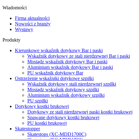
Wiadomości
Firma aktualności
Nowości z branży
Wystawy
Produkty
Kierunkowe wskaźnik dotykowy Bar i paski
Wskaźnik dotykowy ze stali nierdzewnej Bar i paski
Mosiądz wskaźnik dotykowy Bar i paski
Aluminium wskaźnik dotykowy Bar i paski
PU wskaźnik dotykowy Bar
Ostrzeżenie wskaźniki dotykowe szpilki
Wskaźnik dotykowy stali nierdzewnej szpilki
Mosiądz wskaźnik dotykowy szpilki
Aluminium wskaźnik dotykowy szpilki
PU szpilki
Dotykowy kostki brukowej
Dotykowy ze stali nierdzewnej paski kostki brukowej
Spawane dotykowy kostki brukowej
PU kostki brukowej
Skatestopper
Skatestops (XC-MDD1700C)