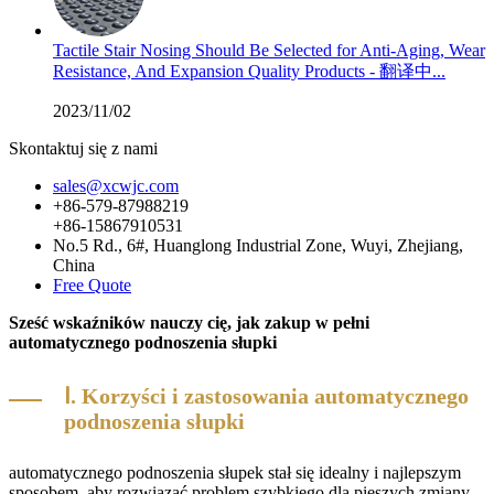
Tactile Stair Nosing Should Be Selected for Anti-Aging, Wear
Resistance, And Expansion Quality Products - 翻译中...
2023/11/02
Skontaktuj się z nami
sales@xcwjc.com
+86-579-87988219
+86-15867910531
No.5 Rd., 6#, Huanglong Industrial Zone, Wuyi, Zhejiang,
China
Free Quote
Sześć wskaźników nauczy cię, jak zakup w pełni
automatycznego podnoszenia słupki
Ⅰ. Korzyści i zastosowania automatycznego
podnoszenia słupki
automatycznego podnoszenia słupek stał się idealny i najlepszym
sposobem, aby rozwiązać problem szybkiego dla pieszych zmiany