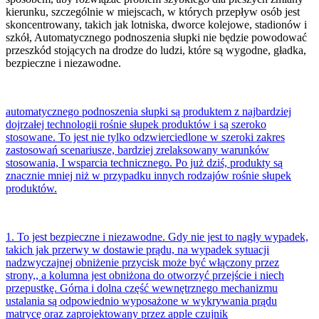
kierunku, szczególnie w miejscach, w których przepływ osób jest
skoncentrowany, takich jak lotniska, dworce kolejowe, stadionów i
szkół, Automatycznego podnoszenia słupki nie będzie powodować
przeszkód stojących na drodze do ludzi, które są wygodne, gładka,
bezpieczne i niezawodne.
automatycznego podnoszenia słupki są produktem z najbardziej
dojrzałej technologii rośnie słupek produktów i są szeroko
stosowane. To jest nie tylko odzwierciedlone w szeroki zakres
zastosowań scenariusze, bardziej zrelaksowany warunków
stosowania, I wsparcia technicznego. Po już dziś, produkty są
znacznie mniej niż w przypadku innych rodzajów rośnie słupek
produktów.
1. To jest bezpieczne i niezawodne. Gdy nie jest to nagły wypadek,
takich jak przerwy w dostawie prądu, na wypadek sytuacji
nadzwyczajnej obniżenie przycisk może być włączony przez
strony,, a kolumna jest obniżona do otworzyć przejście i niech
przepustkę. Górna i dolna część wewnętrznego mechanizmu
ustalania są odpowiednio wyposażone w wykrywania prądu
matrycę oraz zaprojektowany przez apple czujnik