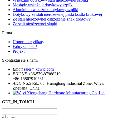
Wskaźnik dotykowy stali nierdzewnej szpilki
Mosiądz wskaźnik dotykowy szpilki
Aluminium wskaźnik dotykowy szpilki
Dotykowy ze stali nierdzewnej paski kostki brukowej
Ze stali nierdzewnej ostrzeżenie znak drogowy
Ze stali nierdzewnej słupki
Firma
Honor i certyfikaty
Fabryka pokaż
Projekt
Skontaktuj się z nami
Email
sales@xcwjc.com
PHONE
+86-579-87988219
+86-15867910531
ADD
No.5 Rd., 6#, Huanglong Industrial Zone, Wuyi,
Zhejiang, China
GET_IN_TOUCH
*