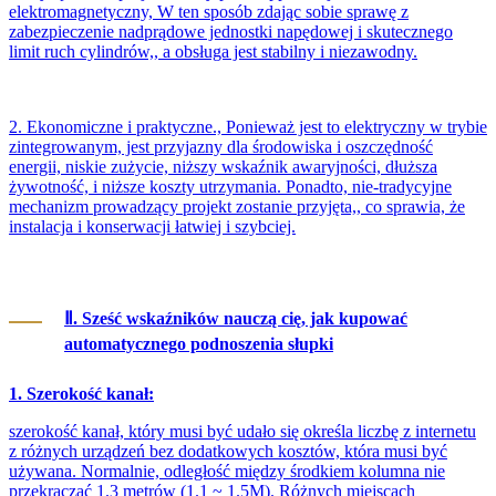
elektromagnetyczny, W ten sposób zdając sobie sprawę z
zabezpieczenie nadprądowe jednostki napędowej i skutecznego
limit ruch cylindrów,, a obsługa jest stabilny i niezawodny.
2. Ekonomiczne i praktyczne., Ponieważ jest to elektryczny w trybie
zintegrowanym, jest przyjazny dla środowiska i oszczędność
energii, niskie zużycie, niższy wskaźnik awaryjności, dłuższa
żywotność, i niższe koszty utrzymania. Ponadto, nie-tradycyjne
mechanizm prowadzący projekt zostanie przyjęta,, co sprawia, że
instalacja i konserwacji łatwiej i szybciej.
Ⅱ. Sześć wskaźników nauczą cię, jak kupować
automatycznego podnoszenia słupki
1. Szerokość kanał:
szerokość kanał, który musi być udało się określa liczbę z internetu
z różnych urządzeń bez dodatkowych kosztów, która musi być
używana. Normalnie, odległość między środkiem kolumna nie
przekraczać 1.3 metrów (1.1 ~ 1.5M). Różnych miejscach