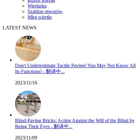
Rdzeń wiertła
Wiertarka
Szablon otworów,
Młot wiertło
LATEST NEWS
Don't Underestimate Tactile Paving! You May Not Know All
Its Functions! - 翻译中...
2023/11/16
Blind-Paving Bricks: Acting Against the Will of the Blind by
Being Their Eyes - 翻译中...
2023/11/09