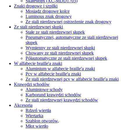
Skatestops (XC-MDD1703)
Znaki drogowe i szpilki
Mosiądz drogowe kolce
Luminous znak drogowy
Ze stali nierdzewnej ostrzeżenie znak drogowy
Ze stali nierdzewnej słupki
Stałe ze stali nierdzewnej słupek
Pneumatycznej, automatyczne ze stali nierdzewnej
słupek
Wymienny ze stali nierdzewnej słupki
Chowany ze stali nierdzewnej słupek
Półautomatyczne ze stali nierdzewnej słupek
W alfabecie braille'a znaki
Aluminium w alfabecie braille'a znaki
Pcv w alfabecie braille'a znaki
Ze stali nierdzewnej pcv w alfabecie braille'a znaki
Krawędzi schodów
Aluminiowe schody
Karborund krawędzi schodów
Ze stali nierdzewnej krawędzi schodów
Akcesoria
Rdzeń wiertła
Wiertarka
Szablon otworów,
Młot wiertło