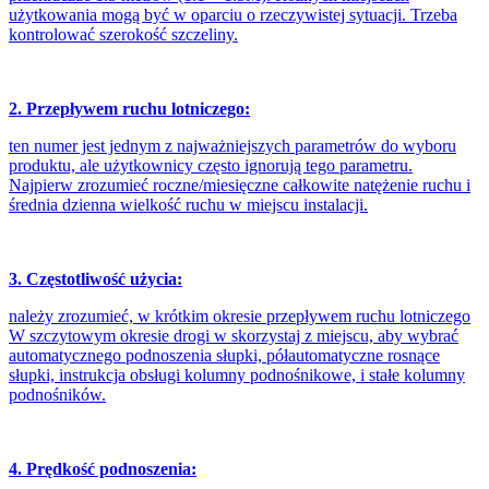
użytkowania mogą być w oparciu o rzeczywistej sytuacji. Trzeba
kontrolować szerokość szczeliny.
2. Przepływem ruchu lotniczego:
ten numer jest jednym z najważniejszych parametrów do wyboru
produktu, ale użytkownicy często ignorują tego parametru.
Najpierw zrozumieć roczne/miesięczne całkowite natężenie ruchu i
średnia dzienna wielkość ruchu w miejscu instalacji.
3. Częstotliwość użycia:
należy zrozumieć, w krótkim okresie przepływem ruchu lotniczego
W szczytowym okresie drogi w skorzystaj z miejscu, aby wybrać
automatycznego podnoszenia słupki, półautomatyczne rosnące
słupki, instrukcja obsługi kolumny podnośnikowe, i stałe kolumny
podnośników.
4. Prędkość podnoszenia: