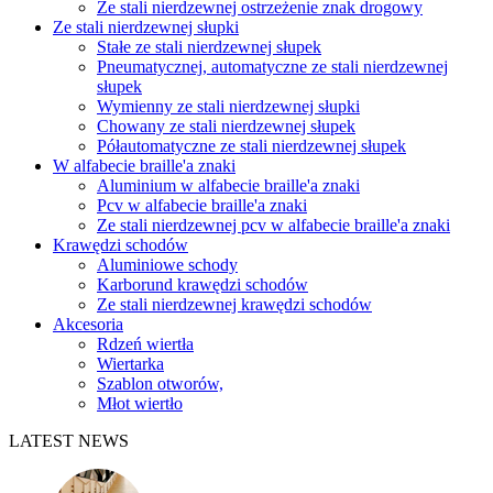
Ze stali nierdzewnej ostrzeżenie znak drogowy
Ze stali nierdzewnej słupki
Stałe ze stali nierdzewnej słupek
Pneumatycznej, automatyczne ze stali nierdzewnej
słupek
Wymienny ze stali nierdzewnej słupki
Chowany ze stali nierdzewnej słupek
Półautomatyczne ze stali nierdzewnej słupek
W alfabecie braille'a znaki
Aluminium w alfabecie braille'a znaki
Pcv w alfabecie braille'a znaki
Ze stali nierdzewnej pcv w alfabecie braille'a znaki
Krawędzi schodów
Aluminiowe schody
Karborund krawędzi schodów
Ze stali nierdzewnej krawędzi schodów
Akcesoria
Rdzeń wiertła
Wiertarka
Szablon otworów,
Młot wiertło
LATEST NEWS