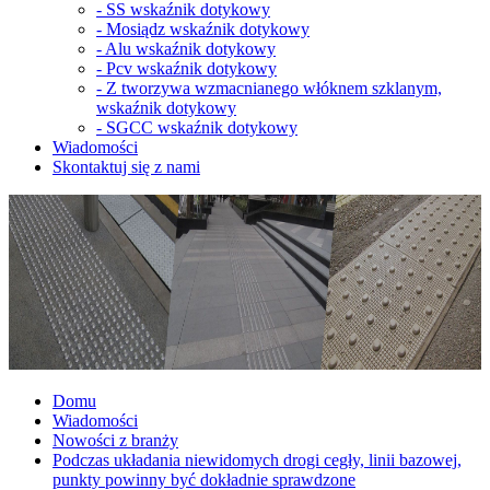
-
SS wskaźnik dotykowy
-
Mosiądz wskaźnik dotykowy
-
Alu wskaźnik dotykowy
-
Pcv wskaźnik dotykowy
-
Z tworzywa wzmacnianego włóknem szklanym,
wskaźnik dotykowy
-
SGCC wskaźnik dotykowy
Wiadomości
Skontaktuj się z nami
Domu
Wiadomości
Nowości z branży
Podczas układania niewidomych drogi cegły, linii bazowej,
punkty powinny być dokładnie sprawdzone