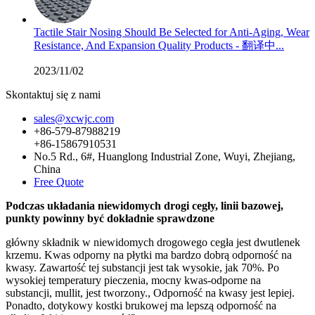
Tactile Stair Nosing Should Be Selected for Anti-Aging, Wear
Resistance, And Expansion Quality Products - 翻译中...
2023/11/02
Skontaktuj się z nami
sales@xcwjc.com
+86-579-87988219
+86-15867910531
No.5 Rd., 6#, Huanglong Industrial Zone, Wuyi, Zhejiang,
China
Free Quote
Podczas układania niewidomych drogi cegły, linii bazowej,
punkty powinny być dokładnie sprawdzone
główny składnik w niewidomych drogowego cegła jest dwutlenek
krzemu. Kwas odporny na płytki ma bardzo dobrą odporność na
kwasy. Zawartość tej substancji jest tak wysokie, jak 70%. Po
wysokiej temperatury pieczenia, mocny kwas-odporne na
substancji, mullit, jest tworzony., Odporność na kwasy jest lepiej.
Ponadto, dotykowy kostki brukowej ma lepszą odporność na