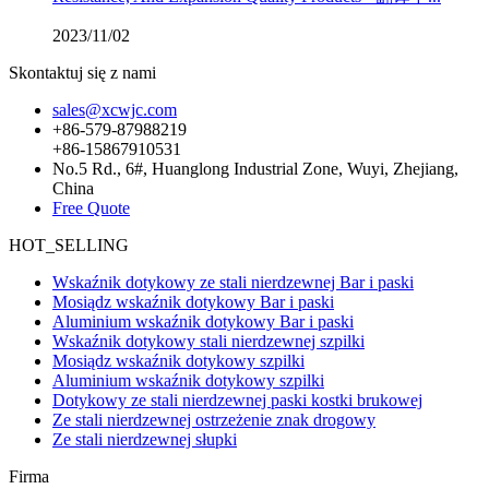
2023/11/02
Skontaktuj się z nami
sales@xcwjc.com
+86-579-87988219
+86-15867910531
No.5 Rd., 6#, Huanglong Industrial Zone, Wuyi, Zhejiang,
China
Free Quote
HOT_SELLING
Wskaźnik dotykowy ze stali nierdzewnej Bar i paski
Mosiądz wskaźnik dotykowy Bar i paski
Aluminium wskaźnik dotykowy Bar i paski
Wskaźnik dotykowy stali nierdzewnej szpilki
Mosiądz wskaźnik dotykowy szpilki
Aluminium wskaźnik dotykowy szpilki
Dotykowy ze stali nierdzewnej paski kostki brukowej
Ze stali nierdzewnej ostrzeżenie znak drogowy
Ze stali nierdzewnej słupki
Firma