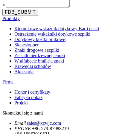
*
FDB_SUBMIT
Produkty
Kierunkowe wskaźnik dotykowy Bar i paski
Ostrzeżenie wskaźniki dotykowe szpilki
Dotykowy kostki brukowej
Skatestopper
Znaki drogowe i szpilki
Ze stali nierdzewnej słupki
W alfabecie braille'a znaki
Krawędzi schodów
Akcesoria
Firma
Honor i certyfikaty
Fabryka pokaż
Projekt
Skontaktuj się z nami
Email
sales@xcwjc.com
PHONE
+86-579-87988219
+86-15867910531