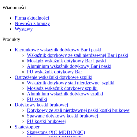
Wiadomości
Firma aktualności
Nowości z branży
Wystawy
Produkty
Kierunkowe wskaźnik dotykowy Bar i paski
Wskaźnik dotykowy ze stali nierdzewnej Bar i paski
Mosiądz wskaźnik dotykowy Bar i paski
Aluminium wskaźnik dotykowy Bar i paski
PU wskaźnik dotykowy Bar
Ostrzeżenie wskaźniki dotykowe szpilki
Wskaźnik dotykowy stali nierdzewnej szpilki
Mosiądz wskaźnik dotykowy szpilki
Aluminium wskaźnik dotykowy szpilki
PU szpilki
Dotykowy kostki brukowej
Dotykowy ze stali nierdzewnej paski kostki brukowej
Spawane dotykowy kostki brukowej
PU kostki brukowej
Skatestopper
Skatestops (XC-MDD1700C)