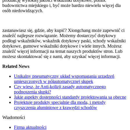
produkcję wysokiej jakości wskaźniki dotykowe, pomoc
budownictwa miejskiego i, być może bardzo niewielu więcej dla
osób niedowidzących.
zastanawiasz się, gdzie, aby kupić? Xiongchang może zapewnić ci
znaleźć najlepsze rozwiązanie. Możemy dostarczyć dotykowy
podłogi wskaźników, wskaźnik dotykowy paski, schody wskaźniki
dotykowe, gumowe wskaźniki dotykowe i wiele innych. Możesz
znaleźć więcej informacji na temat naszych produktów stron. Lub
możesz skontaktować się z nami, aby uzyskać więcej informacji.
Related News
Unikalny pneumatyczny układ wspomagania urządzeń
umieszczonych w półautomatycznej słupek
Czy wiesz, że Anti-kolizji zasady automatycznego
podnoszenia słupki?
Jakie aspekty dostępności standardy projektowania są obecne
Projektuje produkty specjalnie dla moda, i metody
czyszczenia aluminiowe z krawędzi schodów
Wiadomości
Firma aktualności