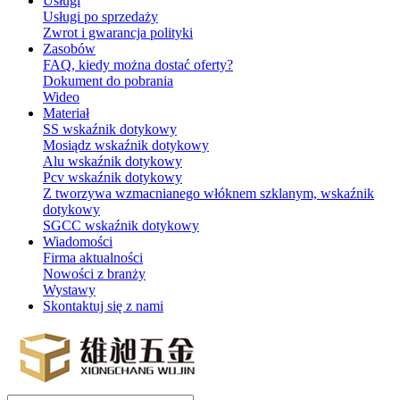
Usługi
Usługi po sprzedaży
Zwrot i gwarancja polityki
Zasobów
FAQ, kiedy można dostać oferty?
Dokument do pobrania
Wideo
Materiał
SS wskaźnik dotykowy
Mosiądz wskaźnik dotykowy
Alu wskaźnik dotykowy
Pcv wskaźnik dotykowy
Z tworzywa wzmacnianego włóknem szklanym, wskaźnik
dotykowy
SGCC wskaźnik dotykowy
Wiadomości
Firma aktualności
Nowości z branży
Wystawy
Skontaktuj się z nami