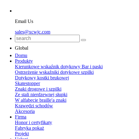
Email Us
sales@xcwjc.com
Global
Domu
Produkty
Kierunkowe wskaźnik dotykowy Bar i paski
Ostrzeżenie wskaźniki dotykowe szpilki
Dotykowy kostki brukowej
Skatestopper
Znaki drogowe i szpilki
Ze stali nierdzewnej słupki
W alfabecie braille'a znaki
Krawędzi schodów
Akcesoria
Firma
Honor i certyfikaty
Fabryka pokaż
Projekt