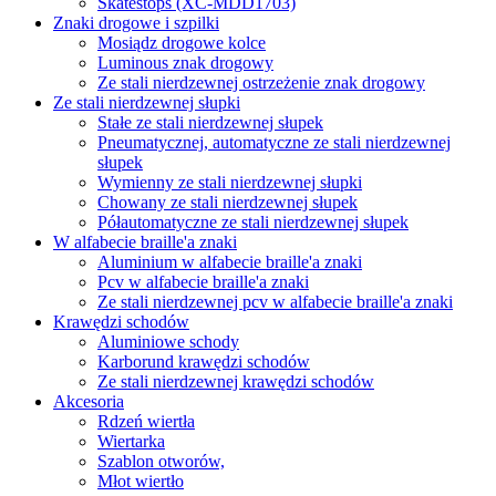
Skatestops (XC-MDD1703)
Znaki drogowe i szpilki
Mosiądz drogowe kolce
Luminous znak drogowy
Ze stali nierdzewnej ostrzeżenie znak drogowy
Ze stali nierdzewnej słupki
Stałe ze stali nierdzewnej słupek
Pneumatycznej, automatyczne ze stali nierdzewnej
słupek
Wymienny ze stali nierdzewnej słupki
Chowany ze stali nierdzewnej słupek
Półautomatyczne ze stali nierdzewnej słupek
W alfabecie braille'a znaki
Aluminium w alfabecie braille'a znaki
Pcv w alfabecie braille'a znaki
Ze stali nierdzewnej pcv w alfabecie braille'a znaki
Krawędzi schodów
Aluminiowe schody
Karborund krawędzi schodów
Ze stali nierdzewnej krawędzi schodów
Akcesoria
Rdzeń wiertła
Wiertarka
Szablon otworów,
Młot wiertło