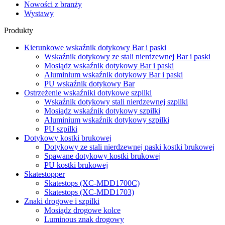
Nowości z branży
Wystawy
Produkty
Kierunkowe wskaźnik dotykowy Bar i paski
Wskaźnik dotykowy ze stali nierdzewnej Bar i paski
Mosiądz wskaźnik dotykowy Bar i paski
Aluminium wskaźnik dotykowy Bar i paski
PU wskaźnik dotykowy Bar
Ostrzeżenie wskaźniki dotykowe szpilki
Wskaźnik dotykowy stali nierdzewnej szpilki
Mosiądz wskaźnik dotykowy szpilki
Aluminium wskaźnik dotykowy szpilki
PU szpilki
Dotykowy kostki brukowej
Dotykowy ze stali nierdzewnej paski kostki brukowej
Spawane dotykowy kostki brukowej
PU kostki brukowej
Skatestopper
Skatestops (XC-MDD1700C)
Skatestops (XC-MDD1703)
Znaki drogowe i szpilki
Mosiądz drogowe kolce
Luminous znak drogowy