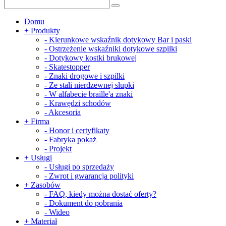
Domu
+
Produkty
-
Kierunkowe wskaźnik dotykowy Bar i paski
-
Ostrzeżenie wskaźniki dotykowe szpilki
-
Dotykowy kostki brukowej
-
Skatestopper
-
Znaki drogowe i szpilki
-
Ze stali nierdzewnej słupki
-
W alfabecie braille'a znaki
-
Krawędzi schodów
-
Akcesoria
+
Firma
-
Honor i certyfikaty
-
Fabryka pokaż
-
Projekt
+
Usługi
-
Usługi po sprzedaży
-
Zwrot i gwarancja polityki
+
Zasobów
-
FAQ, kiedy można dostać oferty?
-
Dokument do pobrania
-
Wideo
+
Materiał