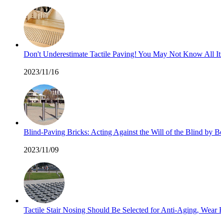
Don't Underestimate Tactile Paving! You May Not Know All I
2023/11/16
Blind-Paving Bricks: Acting Against the Will of the Blind by
2023/11/09
Tactile Stair Nosing Should Be Selected for Anti-Aging, Wea