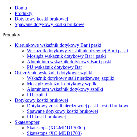
Domu
Produkty
Dotykowy kostki brukowej
Spawane dotykowy kostki brukowej
Produkty
Kierunkowe wskaźnik dotykowy Bar i paski
Wskaźnik dotykowy ze stali nierdzewnej Bar i paski
Mosiądz wskaźnik dotykowy Bar i paski
Aluminium wskaźnik dotykowy Bar i paski
PU wskaźnik dotykowy Bar
Ostrzeżenie wskaźniki dotykowe szpilki
Wskaźnik dotykowy stali nierdzewnej szpilki
Mosiądz wskaźnik dotykowy szpilki
Aluminium wskaźnik dotykowy szpilki
PU szpilki
Dotykowy kostki brukowej
Dotykowy ze stali nierdzewnej paski kostki brukowej
Spawane dotykowy kostki brukowej
PU kostki brukowej
Skatestopper
Skatestops (XC-MDD1700C)
Skatestops (XC-MDD1703)