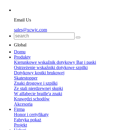
Email Us
sales@xcwjc.com
Global
Domu
Produkty
Kierunkowe wskaźnik dotykowy Bar i paski
Ostrzeżenie wskaźniki dotykowe szpilki
Dotykowy kostki brukowej
Skatestopper
Znaki drogowe i szpilki
Ze stali nierdzewnej słupki
W alfabecie braille'a znaki
Krawędzi schodów
Akcesoria
Firma
Honor i certyfikaty
Fabryka pokaż
Projekt