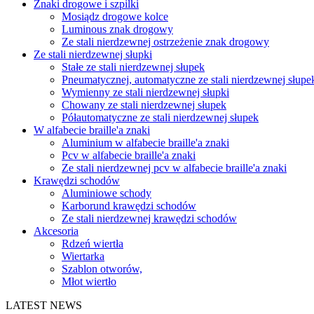
Znaki drogowe i szpilki
Mosiądz drogowe kolce
Luminous znak drogowy
Ze stali nierdzewnej ostrzeżenie znak drogowy
Ze stali nierdzewnej słupki
Stałe ze stali nierdzewnej słupek
Pneumatycznej, automatyczne ze stali nierdzewnej słupe
Wymienny ze stali nierdzewnej słupki
Chowany ze stali nierdzewnej słupek
Półautomatyczne ze stali nierdzewnej słupek
W alfabecie braille'a znaki
Aluminium w alfabecie braille'a znaki
Pcv w alfabecie braille'a znaki
Ze stali nierdzewnej pcv w alfabecie braille'a znaki
Krawędzi schodów
Aluminiowe schody
Karborund krawędzi schodów
Ze stali nierdzewnej krawędzi schodów
Akcesoria
Rdzeń wiertła
Wiertarka
Szablon otworów,
Młot wiertło
LATEST NEWS