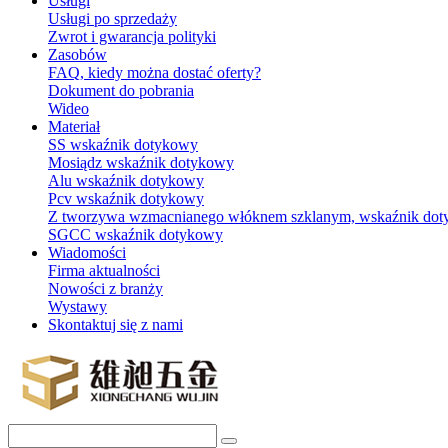
Usługi
Usługi po sprzedaży
Zwrot i gwarancja polityki
Zasobów
FAQ, kiedy można dostać oferty?
Dokument do pobrania
Wideo
Materiał
SS wskaźnik dotykowy
Mosiądz wskaźnik dotykowy
Alu wskaźnik dotykowy
Pcv wskaźnik dotykowy
Z tworzywa wzmacnianego włóknem szklanym, wskaźnik do
SGCC wskaźnik dotykowy
Wiadomości
Firma aktualności
Nowości z branży
Wystawy
Skontaktuj się z nami