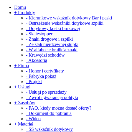
Domu
+
Produkty
-
Kierunkowe wskaźnik dotykowy Bar i paski
-
Ostrzeżenie wskaźniki dotykowe szpilki
-
Dotykowy kostki brukowej
-
Skatestopper
-
Znaki drogowe i szpilki
-
Ze stali nierdzewnej słupki
-
W alfabecie braille'a znaki
-
Krawędzi schodów
-
Akcesoria
+
Firma
-
Honor i certyfikaty
-
Fabryka pokaż
-
Projekt
+
Usługi
-
Usługi po sprzedaży
-
Zwrot i gwarancja polityki
+
Zasobów
-
FAQ, kiedy można dostać oferty?
-
Dokument do pobrania
-
Wideo
+
Materiał
-
SS wskaźnik dotykowy