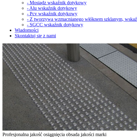
-
Mosiądz wskaźnik dotykowy
-
Alu wskaźnik dotykowy
-
Pcv wskaźnik dotykowy
-
Z tworzywa wzmacnianego włóknem szklanym, wskaź
-
SGCC wskaźnik dotykowy
Wiadomości
Skontaktuj się z nami
Profesjonalna jakość osiągnięcia obsada jakości marki