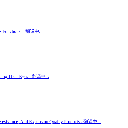
ts Functions! - 翻译中...
 Being Their Eyes - 翻译中...
r Resistance, And Expansion Quality Products - 翻译中...