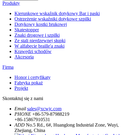
Produkty
Kierunkowe wskaźnik dotykowy Bar i paski
Ostrzeżenie wskaźniki dotykowe szpilki
Dotykowy kostki brukowej
Skatestopper
Znaki drogowe i szpilki
Ze stali nierdzewnej słupki
W alfabecie braille'a znaki
Krawędzi schodów
Akcesoria
Firma
Honor i certyfikaty
Fabryka pokaż
Projekt
Skontaktuj się z nami
Email
sales@xcwjc.com
PHONE
+86-579-87988219
+86-15867910531
ADD
No.5 Rd., 6#, Huanglong Industrial Zone, Wuyi,
Zhejiang, China