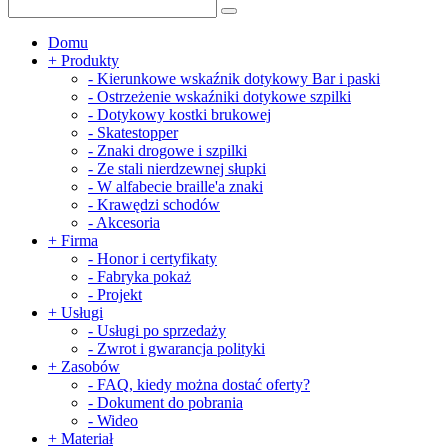
Domu
+
Produkty
-
Kierunkowe wskaźnik dotykowy Bar i paski
-
Ostrzeżenie wskaźniki dotykowe szpilki
-
Dotykowy kostki brukowej
-
Skatestopper
-
Znaki drogowe i szpilki
-
Ze stali nierdzewnej słupki
-
W alfabecie braille'a znaki
-
Krawędzi schodów
-
Akcesoria
+
Firma
-
Honor i certyfikaty
-
Fabryka pokaż
-
Projekt
+
Usługi
-
Usługi po sprzedaży
-
Zwrot i gwarancja polityki
+
Zasobów
-
FAQ, kiedy można dostać oferty?
-
Dokument do pobrania
-
Wideo
+
Materiał