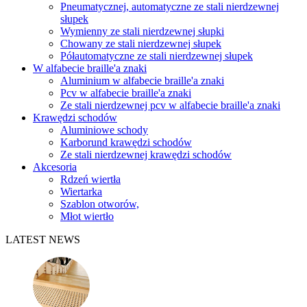
Pneumatycznej, automatyczne ze stali nierdzewnej
słupek
Wymienny ze stali nierdzewnej słupki
Chowany ze stali nierdzewnej słupek
Półautomatyczne ze stali nierdzewnej słupek
W alfabecie braille'a znaki
Aluminium w alfabecie braille'a znaki
Pcv w alfabecie braille'a znaki
Ze stali nierdzewnej pcv w alfabecie braille'a znaki
Krawędzi schodów
Aluminiowe schody
Karborund krawędzi schodów
Ze stali nierdzewnej krawędzi schodów
Akcesoria
Rdzeń wiertła
Wiertarka
Szablon otworów,
Młot wiertło
LATEST NEWS