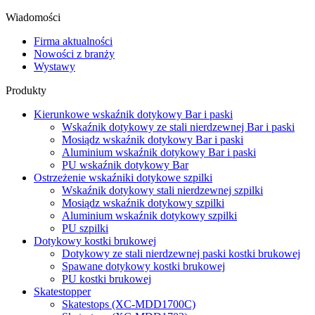
Wiadomości
Firma aktualności
Nowości z branży
Wystawy
Produkty
Kierunkowe wskaźnik dotykowy Bar i paski
Wskaźnik dotykowy ze stali nierdzewnej Bar i paski
Mosiądz wskaźnik dotykowy Bar i paski
Aluminium wskaźnik dotykowy Bar i paski
PU wskaźnik dotykowy Bar
Ostrzeżenie wskaźniki dotykowe szpilki
Wskaźnik dotykowy stali nierdzewnej szpilki
Mosiądz wskaźnik dotykowy szpilki
Aluminium wskaźnik dotykowy szpilki
PU szpilki
Dotykowy kostki brukowej
Dotykowy ze stali nierdzewnej paski kostki brukowej
Spawane dotykowy kostki brukowej
PU kostki brukowej
Skatestopper
Skatestops (XC-MDD1700C)