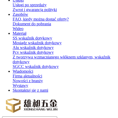
Usługi
Usługi po sprzedaży
Zwrot i gwarancja polityki
Zasobów
FAQ, kiedy można dostać oferty?
Dokument do pobrania
Wideo
Materiał
SS wskaźnik dotykowy
Mosiądz wskaźnik dotykowy
Alu wskaźnik dotykowy
Pcv wskaźnik dotykowy
Z tworzywa wzmacnianego włóknem szklanym, wskaźnik
dotykowy
SGCC wskaźnik dotykowy
Wiadomości
Firma aktualności
Nowości z branży
Wystawy
Skontaktuj się z nami