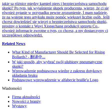
jakie są różnice między kamień piers i bezpieczeństwa samochodu
słupki? Po tym, jak wyjaśnienie słupek producenta, wierzę, że ci się
również pytanie w przypadku pewne zrozumienie, I mam nadzieję,
że na wstępie tego artykułu może pomóc większej liczbie osób. Jeśli
chcesz dowiedzieć się więcej o bezpieczeństwa samochodu słupki,
prosimy o kontakt z Wuyi Xiongchang produkcji sprzętu Co.,
również informacje zwrotne o tym, co chcesz, a my dostarczymy ci
szczegółowe odpowiedzi.
Related News
What Kind of Manufacturer Should Be Selected for Rising
Bollards? - 翻译中...
W jaki sposób, aby wybrać swój ulubiony pneumatyczne
słupki?
Wprowadzenie podstawową wiedzę z zakresu dotykowy
układania bruku
Podstawowe wprowadzenie w alfabecie braille'a Logo
Wiadomości
Firma aktualności
Nowości z branży
Wystawy