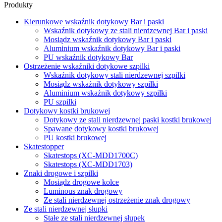
Produkty
Kierunkowe wskaźnik dotykowy Bar i paski
Wskaźnik dotykowy ze stali nierdzewnej Bar i paski
Mosiądz wskaźnik dotykowy Bar i paski
Aluminium wskaźnik dotykowy Bar i paski
PU wskaźnik dotykowy Bar
Ostrzeżenie wskaźniki dotykowe szpilki
Wskaźnik dotykowy stali nierdzewnej szpilki
Mosiądz wskaźnik dotykowy szpilki
Aluminium wskaźnik dotykowy szpilki
PU szpilki
Dotykowy kostki brukowej
Dotykowy ze stali nierdzewnej paski kostki brukowej
Spawane dotykowy kostki brukowej
PU kostki brukowej
Skatestopper
Skatestops (XC-MDD1700C)
Skatestops (XC-MDD1703)
Znaki drogowe i szpilki
Mosiądz drogowe kolce
Luminous znak drogowy
Ze stali nierdzewnej ostrzeżenie znak drogowy
Ze stali nierdzewnej słupki
Stałe ze stali nierdzewnej słupek