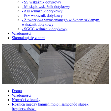
-
SS wskaźnik dotykowy
-
Mosiądz wskaźnik dotykowy
-
Alu wskaźnik dotykowy
-
Pcv wskaźnik dotykowy
-
Z tworzywa wzmacnianego włóknem szklanym,
wskaźnik dotykowy
-
SGCC wskaźnik dotykowy
Wiadomości
Skontaktuj się z nami
Domu
Wiadomości
Nowości z branży
Różnica między kamień molo i samochód słupek
bezpieczeństwa