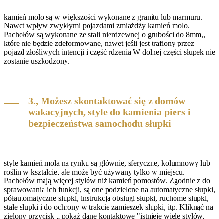
kamień molo są w większości wykonane z granitu lub marmuru.
Nawet wpływ zwykłymi pojazdami zmiażdży kamień molo.
Pachołów są wykonane ze stali nierdzewnej o grubości do 8mm,,
które nie będzie zdeformowane, nawet jeśli jest trafiony przez
pojazd złośliwych intencji i część rdzenia W dolnej części słupek nie
zostanie uszkodzony.
3., Możesz skontaktować się z domów
wakacyjnych, style do kamienia piers i
bezpieczeństwa samochodu słupki
style kamień mola na rynku są głównie, sferyczne, kolumnowy lub
roślin w kształcie, ale może być używany tylko w miejscu.
Pachołów mają więcej stylów niż kamień pomostów. Zgodnie z do
sprawowania ich funkcji, są one podzielone na automatyczne słupki,
półautomatyczne słupki, instrukcja obsługi słupki, ruchome słupki,
stałe słupki i do ochrony w trakcie zamieszek słupki, itp. Kliknąć na
zielony przycisk „ pokaż dane kontaktowe "istnieje wiele stylów,