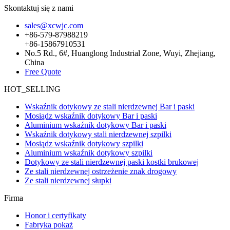
Skontaktuj się z nami
sales@xcwjc.com
+86-579-87988219
+86-15867910531
No.5 Rd., 6#, Huanglong Industrial Zone, Wuyi, Zhejiang,
China
Free Quote
HOT_SELLING
Wskaźnik dotykowy ze stali nierdzewnej Bar i paski
Mosiądz wskaźnik dotykowy Bar i paski
Aluminium wskaźnik dotykowy Bar i paski
Wskaźnik dotykowy stali nierdzewnej szpilki
Mosiądz wskaźnik dotykowy szpilki
Aluminium wskaźnik dotykowy szpilki
Dotykowy ze stali nierdzewnej paski kostki brukowej
Ze stali nierdzewnej ostrzeżenie znak drogowy
Ze stali nierdzewnej słupki
Firma
Honor i certyfikaty
Fabryka pokaż