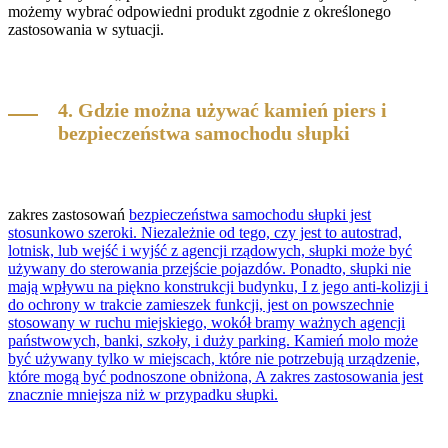
możemy wybrać odpowiedni produkt zgodnie z określonego
zastosowania w sytuacji.
4. Gdzie można używać kamień piers i
bezpieczeństwa samochodu słupki
zakres zastosowań
bezpieczeństwa samochodu słupki jest
stosunkowo szeroki. Niezależnie od tego, czy jest to autostrad,
lotnisk, lub wejść i wyjść z agencji rządowych, słupki może być
używany do sterowania przejście pojazdów. Ponadto, słupki nie
mają wpływu na piękno konstrukcji budynku, I z jego anti-kolizji i
do ochrony w trakcie zamieszek funkcji, jest on powszechnie
stosowany w ruchu miejskiego, wokół bramy ważnych agencji
państwowych, banki, szkoły, i duży parking. Kamień molo może
być używany tylko w miejscach, które nie potrzebują urządzenie,
które mogą być podnoszone obniżona, A zakres zastosowania jest
znacznie mniejsza niż w przypadku słupki.