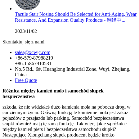
Tactile Stair Nosing Should Be Selected for Anti-Aging, Wear
Resistance, And Expansion Quality Products - 翻译中...
2023/11/02
Skontaktuj się z nami
sales@xcwjc.com
+86-579-87988219
+86-15867910531
No.5 Rd., 6#, Huanglong Industrial Zone, Wuyi, Zhejiang,
China
Free Quote
Różnica między kamień molo i samochód słupek
bezpieczeństwa
szkoda, że nie widziałeś dużo kamienia mola na poboczu drogi w
codziennym życiu. Główną funkcją te kamienne mola jest zakaz
pojazdów z przejazdu lub parking. Samochód bezpieczeństwa
słupki również mają tę samą funkcję. Tak więc, jakie są różnice
między kamień piers i bezpieczeństwa samochodu słupki?
Następujące Xiongchang słupek producent będzie krótko