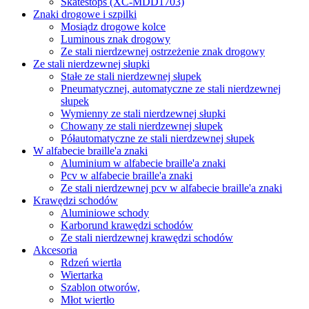
Skatestops (XC-MDD1703)
Znaki drogowe i szpilki
Mosiądz drogowe kolce
Luminous znak drogowy
Ze stali nierdzewnej ostrzeżenie znak drogowy
Ze stali nierdzewnej słupki
Stałe ze stali nierdzewnej słupek
Pneumatycznej, automatyczne ze stali nierdzewnej
słupek
Wymienny ze stali nierdzewnej słupki
Chowany ze stali nierdzewnej słupek
Półautomatyczne ze stali nierdzewnej słupek
W alfabecie braille'a znaki
Aluminium w alfabecie braille'a znaki
Pcv w alfabecie braille'a znaki
Ze stali nierdzewnej pcv w alfabecie braille'a znaki
Krawędzi schodów
Aluminiowe schody
Karborund krawędzi schodów
Ze stali nierdzewnej krawędzi schodów
Akcesoria
Rdzeń wiertła
Wiertarka
Szablon otworów,
Młot wiertło