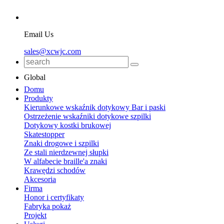
Email Us
sales@xcwjc.com
Global
Domu
Produkty
Kierunkowe wskaźnik dotykowy Bar i paski
Ostrzeżenie wskaźniki dotykowe szpilki
Dotykowy kostki brukowej
Skatestopper
Znaki drogowe i szpilki
Ze stali nierdzewnej słupki
W alfabecie braille'a znaki
Krawędzi schodów
Akcesoria
Firma
Honor i certyfikaty
Fabryka pokaż
Projekt