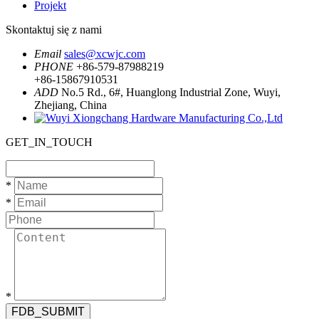
Projekt
Skontaktuj się z nami
Email
sales@xcwjc.com
PHONE
+86-579-87988219
+86-15867910531
ADD
No.5 Rd., 6#, Huanglong Industrial Zone, Wuyi,
Zhejiang, China
GET_IN_TOUCH
*
*
*
FDB_SUBMIT