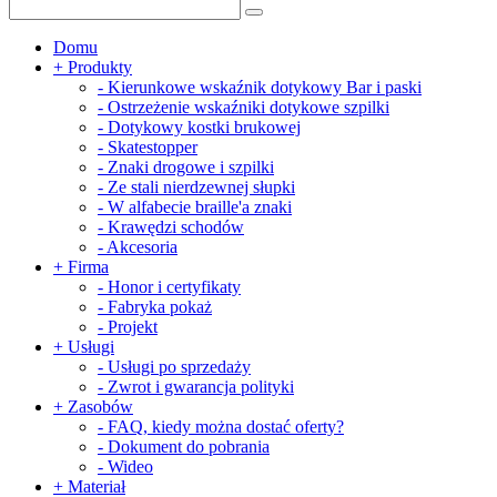
Domu
+
Produkty
-
Kierunkowe wskaźnik dotykowy Bar i paski
-
Ostrzeżenie wskaźniki dotykowe szpilki
-
Dotykowy kostki brukowej
-
Skatestopper
-
Znaki drogowe i szpilki
-
Ze stali nierdzewnej słupki
-
W alfabecie braille'a znaki
-
Krawędzi schodów
-
Akcesoria
+
Firma
-
Honor i certyfikaty
-
Fabryka pokaż
-
Projekt
+
Usługi
-
Usługi po sprzedaży
-
Zwrot i gwarancja polityki
+
Zasobów
-
FAQ, kiedy można dostać oferty?
-
Dokument do pobrania
-
Wideo
+
Materiał