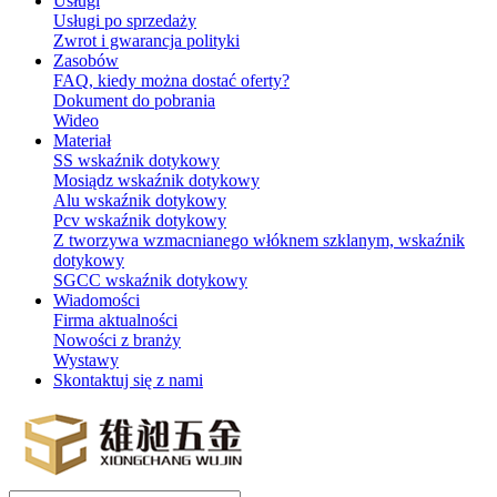
Usługi
Usługi po sprzedaży
Zwrot i gwarancja polityki
Zasobów
FAQ, kiedy można dostać oferty?
Dokument do pobrania
Wideo
Materiał
SS wskaźnik dotykowy
Mosiądz wskaźnik dotykowy
Alu wskaźnik dotykowy
Pcv wskaźnik dotykowy
Z tworzywa wzmacnianego włóknem szklanym, wskaźnik
dotykowy
SGCC wskaźnik dotykowy
Wiadomości
Firma aktualności
Nowości z branży
Wystawy
Skontaktuj się z nami