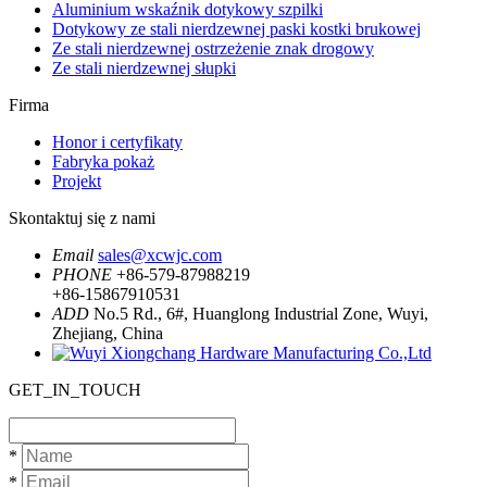
Aluminium wskaźnik dotykowy szpilki
Dotykowy ze stali nierdzewnej paski kostki brukowej
Ze stali nierdzewnej ostrzeżenie znak drogowy
Ze stali nierdzewnej słupki
Firma
Honor i certyfikaty
Fabryka pokaż
Projekt
Skontaktuj się z nami
Email
sales@xcwjc.com
PHONE
+86-579-87988219
+86-15867910531
ADD
No.5 Rd., 6#, Huanglong Industrial Zone, Wuyi,
Zhejiang, China
GET_IN_TOUCH
*
*