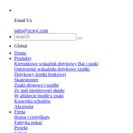
Email Us
sales@xcwjc.com
Global
Domu
Produkty
Kierunkowe wskaźnik dotykowy Bar i paski
Ostrzeżenie wskaźniki dotykowe szpilki
Dotykowy kostki brukowej
Skatestopper
Znaki drogowe i szpilki
Ze stali nierdzewnej słupki
W alfabecie braille'a znaki
Krawędzi schodów
Akcesoria
Firma
Honor i certyfikaty
Fabryka pokaż
Projekt