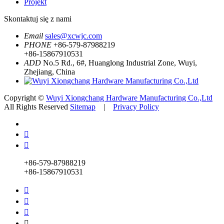
Projekt
Skontaktuj się z nami
Email
sales@xcwjc.com
PHONE
+86-579-87988219
+86-15867910531
ADD
No.5 Rd., 6#, Huanglong Industrial Zone, Wuyi,
Zhejiang, China
Copyright ©
Wuyi Xiongchang Hardware Manufacturing Co.,Ltd
All Rights Reserved
Sitemap
|
Privacy Policy


+86-579-87988219
+86-15867910531



