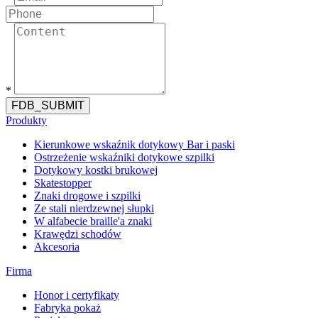
*
FDB_SUBMIT
Produkty
Kierunkowe wskaźnik dotykowy Bar i paski
Ostrzeżenie wskaźniki dotykowe szpilki
Dotykowy kostki brukowej
Skatestopper
Znaki drogowe i szpilki
Ze stali nierdzewnej słupki
W alfabecie braille'a znaki
Krawędzi schodów
Akcesoria
Firma
Honor i certyfikaty
Fabryka pokaż