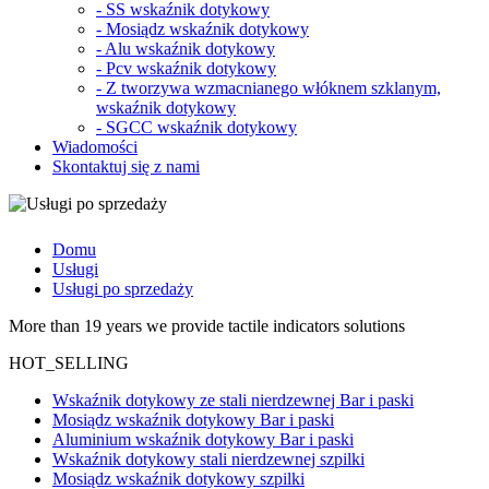
-
SS wskaźnik dotykowy
-
Mosiądz wskaźnik dotykowy
-
Alu wskaźnik dotykowy
-
Pcv wskaźnik dotykowy
-
Z tworzywa wzmacnianego włóknem szklanym,
wskaźnik dotykowy
-
SGCC wskaźnik dotykowy
Wiadomości
Skontaktuj się z nami
Domu
Usługi
Usługi po sprzedaży
More than 19 years we provide tactile indicators solutions
HOT_SELLING
Wskaźnik dotykowy ze stali nierdzewnej Bar i paski
Mosiądz wskaźnik dotykowy Bar i paski
Aluminium wskaźnik dotykowy Bar i paski
Wskaźnik dotykowy stali nierdzewnej szpilki
Mosiądz wskaźnik dotykowy szpilki