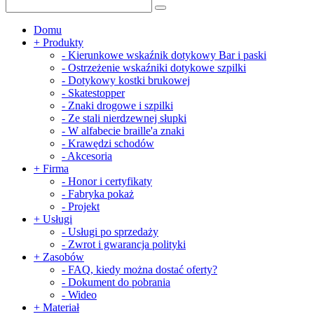
Domu
+
Produkty
-
Kierunkowe wskaźnik dotykowy Bar i paski
-
Ostrzeżenie wskaźniki dotykowe szpilki
-
Dotykowy kostki brukowej
-
Skatestopper
-
Znaki drogowe i szpilki
-
Ze stali nierdzewnej słupki
-
W alfabecie braille'a znaki
-
Krawędzi schodów
-
Akcesoria
+
Firma
-
Honor i certyfikaty
-
Fabryka pokaż
-
Projekt
+
Usługi
-
Usługi po sprzedaży
-
Zwrot i gwarancja polityki
+
Zasobów
-
FAQ, kiedy można dostać oferty?
-
Dokument do pobrania
-
Wideo
+
Materiał