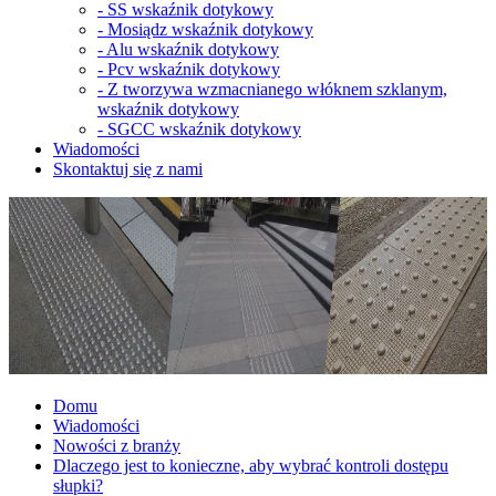
-
SS wskaźnik dotykowy
-
Mosiądz wskaźnik dotykowy
-
Alu wskaźnik dotykowy
-
Pcv wskaźnik dotykowy
-
Z tworzywa wzmacnianego włóknem szklanym,
wskaźnik dotykowy
-
SGCC wskaźnik dotykowy
Wiadomości
Skontaktuj się z nami
Domu
Wiadomości
Nowości z branży
Dlaczego jest to konieczne, aby wybrać kontroli dostępu
słupki?