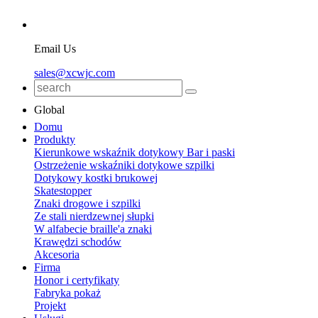
Email Us
sales@xcwjc.com
Global
Domu
Produkty
Kierunkowe wskaźnik dotykowy Bar i paski
Ostrzeżenie wskaźniki dotykowe szpilki
Dotykowy kostki brukowej
Skatestopper
Znaki drogowe i szpilki
Ze stali nierdzewnej słupki
W alfabecie braille'a znaki
Krawędzi schodów
Akcesoria
Firma
Honor i certyfikaty
Fabryka pokaż
Projekt