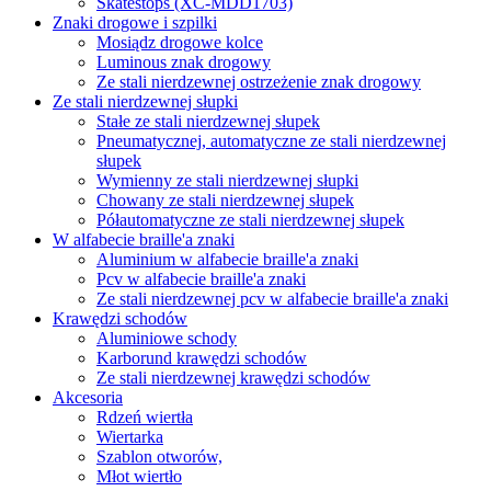
Skatestops (XC-MDD1703)
Znaki drogowe i szpilki
Mosiądz drogowe kolce
Luminous znak drogowy
Ze stali nierdzewnej ostrzeżenie znak drogowy
Ze stali nierdzewnej słupki
Stałe ze stali nierdzewnej słupek
Pneumatycznej, automatyczne ze stali nierdzewnej
słupek
Wymienny ze stali nierdzewnej słupki
Chowany ze stali nierdzewnej słupek
Półautomatyczne ze stali nierdzewnej słupek
W alfabecie braille'a znaki
Aluminium w alfabecie braille'a znaki
Pcv w alfabecie braille'a znaki
Ze stali nierdzewnej pcv w alfabecie braille'a znaki
Krawędzi schodów
Aluminiowe schody
Karborund krawędzi schodów
Ze stali nierdzewnej krawędzi schodów
Akcesoria
Rdzeń wiertła
Wiertarka
Szablon otworów,
Młot wiertło