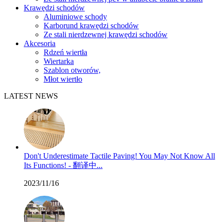
Krawędzi schodów
Aluminiowe schody
Karborund krawędzi schodów
Ze stali nierdzewnej krawędzi schodów
Akcesoria
Rdzeń wiertła
Wiertarka
Szablon otworów,
Młot wiertło
LATEST NEWS
Don't Underestimate Tactile Paving! You May Not Know All
Its Functions! - 翻译中...
2023/11/16