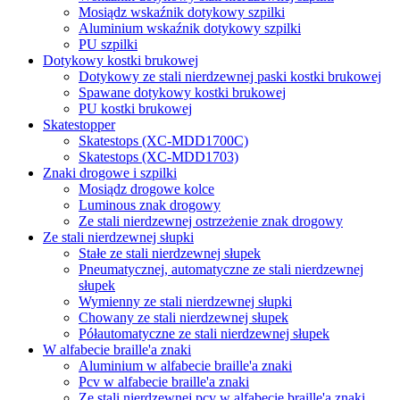
Mosiądz wskaźnik dotykowy szpilki
Aluminium wskaźnik dotykowy szpilki
PU szpilki
Dotykowy kostki brukowej
Dotykowy ze stali nierdzewnej paski kostki brukowej
Spawane dotykowy kostki brukowej
PU kostki brukowej
Skatestopper
Skatestops (XC-MDD1700C)
Skatestops (XC-MDD1703)
Znaki drogowe i szpilki
Mosiądz drogowe kolce
Luminous znak drogowy
Ze stali nierdzewnej ostrzeżenie znak drogowy
Ze stali nierdzewnej słupki
Stałe ze stali nierdzewnej słupek
Pneumatycznej, automatyczne ze stali nierdzewnej
słupek
Wymienny ze stali nierdzewnej słupki
Chowany ze stali nierdzewnej słupek
Półautomatyczne ze stali nierdzewnej słupek
W alfabecie braille'a znaki
Aluminium w alfabecie braille'a znaki
Pcv w alfabecie braille'a znaki
Ze stali nierdzewnej pcv w alfabecie braille'a znaki