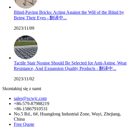
Blind-Paving Bricks: Acting Against the Will of the Blind by
Being Their Eyes - 翻译中...
2023/11/09
Tactile Stair Nosing Should Be Selected for Anti-Aging, Wear
Resistance, And Expansion Quality Products - 翻译中...
2023/11/02
Skontaktuj się z nami
sales@xcwjc.com
+86-579-87988219
+86-15867910531
No.5 Rd., 6#, Huanglong Industrial Zone, Wuyi, Zhejiang,
China
Free Quote