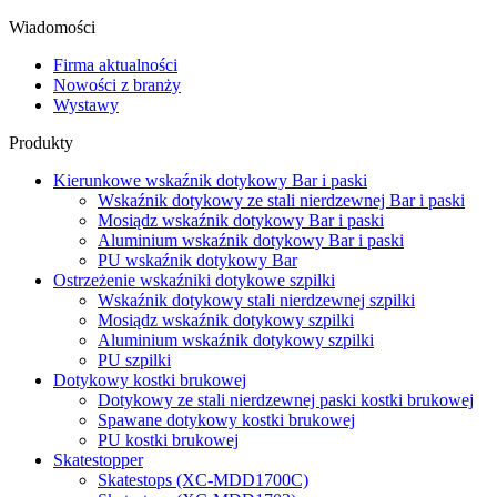
Wiadomości
Firma aktualności
Nowości z branży
Wystawy
Produkty
Kierunkowe wskaźnik dotykowy Bar i paski
Wskaźnik dotykowy ze stali nierdzewnej Bar i paski
Mosiądz wskaźnik dotykowy Bar i paski
Aluminium wskaźnik dotykowy Bar i paski
PU wskaźnik dotykowy Bar
Ostrzeżenie wskaźniki dotykowe szpilki
Wskaźnik dotykowy stali nierdzewnej szpilki
Mosiądz wskaźnik dotykowy szpilki
Aluminium wskaźnik dotykowy szpilki
PU szpilki
Dotykowy kostki brukowej
Dotykowy ze stali nierdzewnej paski kostki brukowej
Spawane dotykowy kostki brukowej
PU kostki brukowej
Skatestopper
Skatestops (XC-MDD1700C)