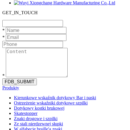
GET_IN_TOUCH
*
*
*
FDB_SUBMIT
Produkty
Kierunkowe wskaźnik dotykowy Bar i paski
Ostrzeżenie wskaźniki dotykowe szpilki
Dotykowy kostki brukowej
Skatestopper
Znaki drogowe i szpilki
Ze stali nierdzewnej słupki
W alfabecie braille'a znaki