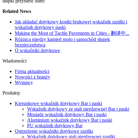
słupki przynieść nam!
Related News
Jak układać dotykowy kostki brukowej wskaźnik szpilki i
wskaźnik dotykowy paski
Making the Most of Tactile Pavements in Cities - 翻译中...
Różnica między kamień molo i samochód słupek
bezpieczeństwa
O wskaźniki dotykowe
Wiadomości
Firma aktualności
Nowości z branży
Wystawy
Produkty
Kierunkowe wskaźnik dotykowy Bar i paski
Wskaźnik dotykowy ze stali nierdzewnej Bar i paski
Mosiądz wskaźnik dotykowy Bar i paski
Aluminium wskaźnik dotykowy Bar i paski
PU wskaźnik dotykowy Bar
Ostrzeżenie wskaźniki dotykowe szpilki
Wskaźnik dotykowy stali nierdzewnej szpilki