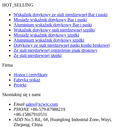
HOT_SELLING
Wskaźnik dotykowy ze stali nierdzewnej Bar i paski
Mosiądz wskaźnik dotykowy Bar i paski
Aluminium wskaźnik dotykowy Bar i paski
Wskaźnik dotykowy stali nierdzewnej szpilki
Mosiądz wskaźnik dotykowy szpilki
Aluminium wskaźnik dotykowy szpilki
Dotykowy ze stali nierdzewnej paski kostki brukowej
Ze stali nierdzewnej ostrzeżenie znak drogowy
Ze stali nierdzewnej słupki
Firma
Honor i certyfikaty
Fabryka pokaż
Projekt
Skontaktuj się z nami
Email
sales@xcwjc.com
PHONE
+86-579-87988219
+86-15867910531
ADD
No.5 Rd., 6#, Huanglong Industrial Zone, Wuyi,
Zhejiang, China