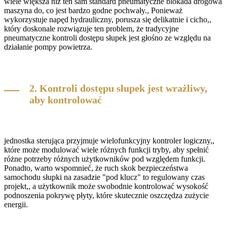
wiele większa niż ten sam standard pneumatyczne blokada drogowa
maszyna do, co jest bardzo godne pochwały., Ponieważ
wykorzystuje napęd hydrauliczny, porusza się delikatnie i cicho,,
który doskonale rozwiązuje ten problem, że tradycyjne
pneumatyczne kontroli dostępu słupek jest głośno ze względu na
działanie pompy powietrza.
2. Kontroli dostępu słupek jest wrażliwy,
aby kontrolować
jednostka sterująca przyjmuje wielofunkcyjny kontroler logiczny,,
które może modulować wiele różnych funkcji tryby, aby spełnić
różne potrzeby różnych użytkowników pod względem funkcji.
Ponadto, warto wspomnieć, że ruch skok bezpieczeństwa
samochodu słupki na zasadzie "pod klucz" to regulowany czas
projekt,, a użytkownik może swobodnie kontrolować wysokość
podnoszenia pokrywę płyty, które skutecznie oszczędza zużycie
energii.