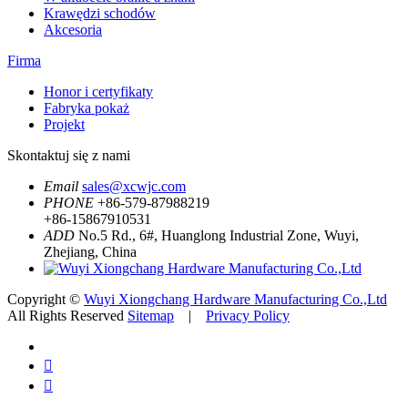
Krawędzi schodów
Akcesoria
Firma
Honor i certyfikaty
Fabryka pokaż
Projekt
Skontaktuj się z nami
Email
sales@xcwjc.com
PHONE
+86-579-87988219
+86-15867910531
ADD
No.5 Rd., 6#, Huanglong Industrial Zone, Wuyi,
Zhejiang, China
Copyright ©
Wuyi Xiongchang Hardware Manufacturing Co.,Ltd
All Rights Reserved
Sitemap
|
Privacy Policy

