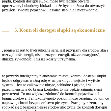
prądu, kontroli dostępu słupki może być ręcznie otwarte i
opuszczane, I obudowy blokada może być obniżona do otworzyć
przejście, zwolnij pojazdów, I działać stabilnie i niezawodnie.
5. Kontroli dostępu słupki są ekonomiczne
, ponieważ jest to hydrauliczne serii, jest przyjazny dla środowiska i
oszczędność energii, niskie zużycie energii, niższe awaryjność,
dłuższa żywotność, I niższe koszty utrzymania.
w przyszły inteligentny planowania miasta, kontroli dostępu słupki
będzie odgrywać ważną rolę w na parkingu i wejście i wyjście
systemu. Jest to całkowicie ukryte, schludne i piękne, i w
przeciwieństwie do brama kontroler, to nie będzie zajmują ziemi
przestrzeni. To ma większą zdolność do kontroli pojazdów niż
brama drogowa, I antykolizyjnego poziom może osiągnąć 80 ton, co
naprawdę chroni bezpieczeństwo pieszych. Pracujmy razem, aby
spotkać się z bezpieczniejsze środowisko życia, że kontroli dostępu