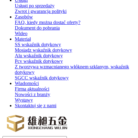
Usługi
Usługi po sprzedaży
Zwrot i gwarancja polityki
Zasobów
FAQ, kiedy można dostać oferty?
Dokument do pobrania
Wideo
Materiał
SS wskaźnik dotykowy
Mosiądz wskaźnik dotykowy
Alu wskaźnik dotykowy
Pcv wskaźnik dotykowy
Z tworzywa wzmacnianego włóknem szklanym, wskaźnik
dotykowy
SGCC wskaźnik dotykowy
Wiadomości
Firma aktualności
Nowości z branży
Wystawy
Skontaktuj się z nami