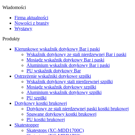
Wiadomości
Firma aktualności
Nowości z branży
Wystawy
Produkty
Kierunkowe wskaźnik dotykowy Bar i paski
Wskaźnik dotykowy ze stali nierdzewnej Bar i paski
Mosiądz wskaźnik dotykowy Bar i paski
Aluminium wskaźnik dotykowy Bar i paski
PU wskaźnik dotykowy Bar
Ostrzeżenie wskaźniki dotykowe szpilki
Wskaźnik dotykowy stali nierdzewnej szpilki
Mosiądz wskaźnik dotykowy szpilki
Aluminium wskaźnik dotykowy szpilki
PU szpilki
Dotykowy kostki brukowej
Dotykowy ze stali nierdzewnej paski kostki brukowej
Spawane dotykowy kostki brukowej
PU kostki brukowej
Skatestopper
Skatestops (XC-MDD1700C)