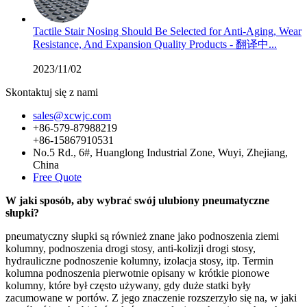
Tactile Stair Nosing Should Be Selected for Anti-Aging, Wear
Resistance, And Expansion Quality Products - 翻译中...
2023/11/02
Skontaktuj się z nami
sales@xcwjc.com
+86-579-87988219
+86-15867910531
No.5 Rd., 6#, Huanglong Industrial Zone, Wuyi, Zhejiang,
China
Free Quote
W jaki sposób, aby wybrać swój ulubiony pneumatyczne
słupki?
pneumatyczny słupki są również znane jako podnoszenia ziemi
kolumny, podnoszenia drogi stosy, anti-kolizji drogi stosy,
hydrauliczne podnoszenie kolumny, izolacja stosy, itp. Termin
kolumna podnoszenia pierwotnie opisany w krótkie pionowe
kolumny, które był często używany, gdy duże statki były
zacumowane w portów. Z jego znaczenie rozszerzyło się na, w jaki