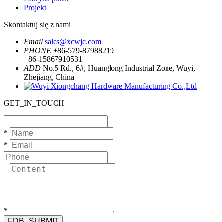
Projekt
Skontaktuj się z nami
Email
sales@xcwjc.com
PHONE
+86-579-87988219
+86-15867910531
ADD
No.5 Rd., 6#, Huanglong Industrial Zone, Wuyi,
Zhejiang, China
GET_IN_TOUCH
*
*
*
FDB_SUBMIT