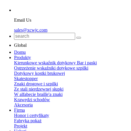
Email Us
sales@xcwjc.com
Global
Domu
Produkty
Kierunkowe wskaźnik dotykowy Bar i paski
Ostrzeżenie wskaźniki dotykowe szpilki
Dotykowy kostki brukowej
Skatestopper
Znaki drogowe i szpilki
Ze stali nierdzewnej słupki
W alfabecie braille'a znaki
Krawędzi schodów
Akcesoria
Firma
Honor i certyfikaty
Fabryka pokaż
Projekt