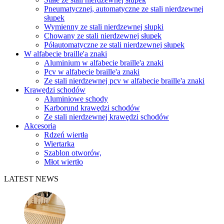
Pneumatycznej, automatyczne ze stali nierdzewnej
słupek
Wymienny ze stali nierdzewnej słupki
Chowany ze stali nierdzewnej słupek
Półautomatyczne ze stali nierdzewnej słupek
W alfabecie braille'a znaki
Aluminium w alfabecie braille'a znaki
Pcv w alfabecie braille'a znaki
Ze stali nierdzewnej pcv w alfabecie braille'a znaki
Krawędzi schodów
Aluminiowe schody
Karborund krawędzi schodów
Ze stali nierdzewnej krawędzi schodów
Akcesoria
Rdzeń wiertła
Wiertarka
Szablon otworów,
Młot wiertło
LATEST NEWS