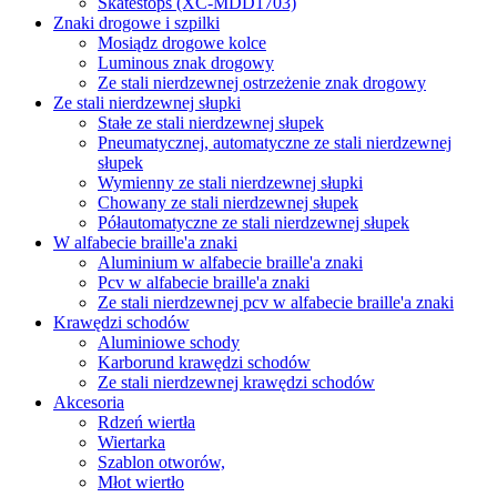
Skatestops (XC-MDD1703)
Znaki drogowe i szpilki
Mosiądz drogowe kolce
Luminous znak drogowy
Ze stali nierdzewnej ostrzeżenie znak drogowy
Ze stali nierdzewnej słupki
Stałe ze stali nierdzewnej słupek
Pneumatycznej, automatyczne ze stali nierdzewnej
słupek
Wymienny ze stali nierdzewnej słupki
Chowany ze stali nierdzewnej słupek
Półautomatyczne ze stali nierdzewnej słupek
W alfabecie braille'a znaki
Aluminium w alfabecie braille'a znaki
Pcv w alfabecie braille'a znaki
Ze stali nierdzewnej pcv w alfabecie braille'a znaki
Krawędzi schodów
Aluminiowe schody
Karborund krawędzi schodów
Ze stali nierdzewnej krawędzi schodów
Akcesoria
Rdzeń wiertła
Wiertarka
Szablon otworów,
Młot wiertło