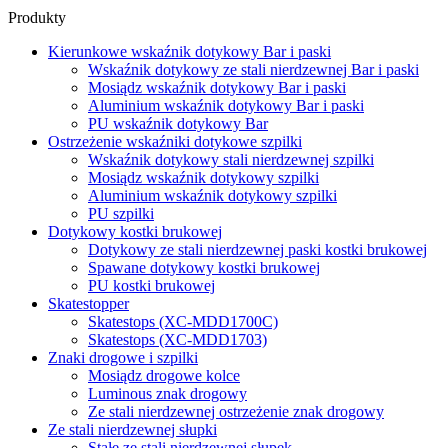
Produkty
Kierunkowe wskaźnik dotykowy Bar i paski
Wskaźnik dotykowy ze stali nierdzewnej Bar i paski
Mosiądz wskaźnik dotykowy Bar i paski
Aluminium wskaźnik dotykowy Bar i paski
PU wskaźnik dotykowy Bar
Ostrzeżenie wskaźniki dotykowe szpilki
Wskaźnik dotykowy stali nierdzewnej szpilki
Mosiądz wskaźnik dotykowy szpilki
Aluminium wskaźnik dotykowy szpilki
PU szpilki
Dotykowy kostki brukowej
Dotykowy ze stali nierdzewnej paski kostki brukowej
Spawane dotykowy kostki brukowej
PU kostki brukowej
Skatestopper
Skatestops (XC-MDD1700C)
Skatestops (XC-MDD1703)
Znaki drogowe i szpilki
Mosiądz drogowe kolce
Luminous znak drogowy
Ze stali nierdzewnej ostrzeżenie znak drogowy
Ze stali nierdzewnej słupki
Stałe ze stali nierdzewnej słupek