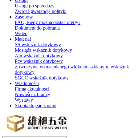
Usługi
Usługi po sprzedaży
Zwrot i gwarancja polityki
Zasobów
FAQ, kiedy można dostać oferty?
Dokument do pobrania
Wideo
Materiał
SS wskaźnik dotykowy
Mosiądz wskaźnik dotykowy
Alu wskaźnik dotykowy
Pcv wskaźnik dotykowy
Z tworzywa wzmacnianego włóknem szklanym, wskaźnik
dotykowy
SGCC wskaźnik dotykowy
Wiadomości
Firma aktualności
Nowości z branży
Wystawy
Skontaktuj się z nami