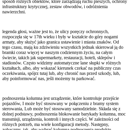
sposób różnych obiektów, które zarządzają ruchu pieszych, ochrony
infrastruktury krytycznej, zestaw obwodów, i odróżnienia
nawierzchni.
legenda głosi, ważne jest to, że ulicy poręczy ochronnych,
rozpoczęła się w 17th wieku i były w kształcie do góry nogami
armaty, aby służyć jako granica ustawienie i miasta znaków. Od
tego czasu, mają ku zdziwieniu wszystkich jednak skierował ją do
bramki coraz więcej w naszym codziennym życiu, na całym
świecie, takich jak supermarkety, restauracji, hoteli, sklepów i
stadionów. Często widzimy automatyczne lane słupki w różnych
kształtach, albo, aby wskazać kierunek czekać na publiczny czas
oczekiwania, spójrz tutaj lub, aby chronić nas przed szkody, lub,
aby poinformować nas, jeśli możemy tu parkować.
podnoszenia kolumna jest urządzenie, które kontroluje przejście
pojazdów, I może być stosowany w połączeniu z bramy system
sterowania, Lub może być stosowany samodzielnie. Składa się z
dolnej podstawy, podnoszenia blokowanie barykady kolumna, moc
transmisji, urządzenia, kontroli i innych części. W zależności od
różnych potrzeb, ma wiele konfiguracji metody. Następny,
zobaczmy, jak, aby wybrać kolumna podnoszenia produktu.