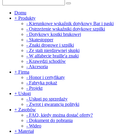
Domu
+
Produkty
-
Kierunkowe wskaźnik dotykowy Bar i paski
-
Ostrzeżenie wskaźniki dotykowe szpilki
-
Dotykowy kostki brukowej
-
Skatestopper
-
Znaki drogowe i szpilki
-
Ze stali nierdzewnej słupki
-
W alfabecie braille'a znaki
-
Krawędzi schodów
-
Akcesoria
+
Firma
-
Honor i certyfikaty
-
Fabryka pokaż
-
Projekt
+
Usługi
-
Usługi po sprzedaży
-
Zwrot i gwarancja polityki
+
Zasobów
-
FAQ, kiedy można dostać oferty?
-
Dokument do pobrania
-
Wideo
+
Materiał