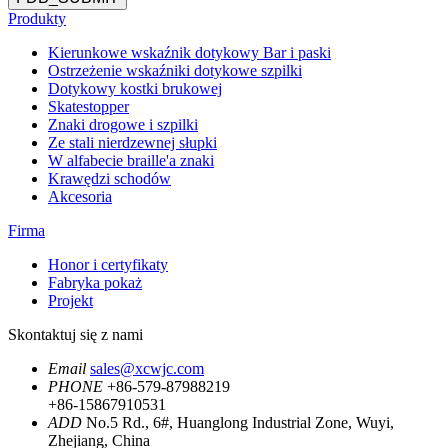
Produkty
Kierunkowe wskaźnik dotykowy Bar i paski
Ostrzeżenie wskaźniki dotykowe szpilki
Dotykowy kostki brukowej
Skatestopper
Znaki drogowe i szpilki
Ze stali nierdzewnej słupki
W alfabecie braille'a znaki
Krawędzi schodów
Akcesoria
Firma
Honor i certyfikaty
Fabryka pokaż
Projekt
Skontaktuj się z nami
Email
sales@xcwjc.com
PHONE
+86-579-87988219
+86-15867910531
ADD
No.5 Rd., 6#, Huanglong Industrial Zone, Wuyi,
Zhejiang, China