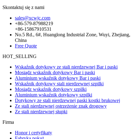
Skontaktuj się z nami
sales@xcwjc.com
+86-579-87988219
+86-15867910531
No.5 Rd., 6#, Huanglong Industrial Zone, Wuyi, Zhejiang,
China
Free Quote
HOT_SELLING
Wskaźnik dotykowy ze stali nierdzewnej Bar i paski
Mosiądz wskaźnik dotykowy Bar i paski
Aluminium wskaźnik dotykowy Bar i paski
Wskaźnik dotykowy stali nierdzewnej szpilki
Mosiądz wskaźnik dotykowy szpilki
Aluminium wskaźnik dotykowy szpilki
Dotykowy ze stali nierdzewnej paski kostki brukowej
Ze stali nierdzewnej ostrzeżenie znak drogowy
Ze stali nierdzewnej słupki
Firma
Honor i certyfikaty
Fabryka pokaż