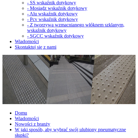
-
SS wskaźnik dotykowy
-
Mosiądz wskaźnik dotykowy
-
Alu wskaźnik dotykowy
-
Pcv wskaźnik dotykowy
-
Z tworzywa wzmacnianego włóknem szklanym,
wskaźnik dotykowy
-
SGCC wskaźnik dotykowy
Wiadomości
Skontaktuj się z nami
Domu
Wiadomości
Nowości z branży
W jaki sposób, aby wybrać swój ulubiony pneumatyczne
słupki?