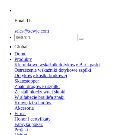
Email Us
sales@xcwjc.com
Global
Domu
Produkty
Kierunkowe wskaźnik dotykowy Bar i paski
Ostrzeżenie wskaźniki dotykowe szpilki
Dotykowy kostki brukowej
Skatestopper
Znaki drogowe i szpilki
Ze stali nierdzewnej słupki
W alfabecie braille'a znaki
Krawędzi schodów
Akcesoria
Firma
Honor i certyfikaty
Fabryka pokaż
Projekt