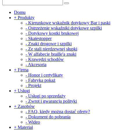
Domu
+
Produkty
-
Kierunkowe wskaźnik dotykowy Bar i paski
-
Ostrzeżenie wskaźniki dotykowe szpilki
-
Dotykowy kostki brukowej
-
Skatestopper
-
Znaki drogowe i szpilki
-
Ze stali nierdzewnej słupki
-
W alfabecie braille'a znaki
-
Krawędzi schodów
-
Akcesoria
+
Firma
-
Honor i certyfikaty
-
Fabryka pokaż
-
Projekt
+
Usługi
-
Usługi po sprzedaży
-
Zwrot i gwarancja polityki
+
Zasobów
-
FAQ, kiedy można dostać oferty?
-
Dokument do pobrania
-
Wideo
+
Materiał