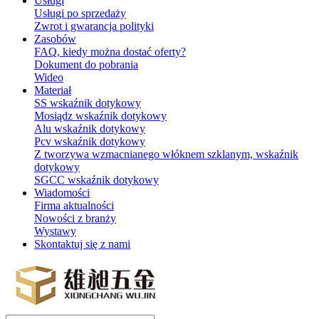
Usługi
Usługi po sprzedaży
Zwrot i gwarancja polityki
Zasobów
FAQ, kiedy można dostać oferty?
Dokument do pobrania
Wideo
Materiał
SS wskaźnik dotykowy
Mosiądz wskaźnik dotykowy
Alu wskaźnik dotykowy
Pcv wskaźnik dotykowy
Z tworzywa wzmacnianego włóknem szklanym, wskaźnik
dotykowy
SGCC wskaźnik dotykowy
Wiadomości
Firma aktualności
Nowości z branży
Wystawy
Skontaktuj się z nami