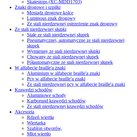
Skatestops (XC-MDD1703)
Znaki drogowe i szpilki
Mosiądz drogowe kolce
Luminous znak drogowy
Ze stali nierdzewnej ostrzeżenie znak drogowy
Ze stali nierdzewnej słupki
Stałe ze stali nierdzewnej słupek
Pneumatycznej, automatyczne ze stali nierdzewnej
słupek
Wymienny ze stali nierdzewnej słupki
Chowany ze stali nierdzewnej słupek
Półautomatyczne ze stali nierdzewnej słupek
W alfabecie braille'a znaki
Aluminium w alfabecie braille'a znaki
Pcv w alfabecie braille'a znaki
Ze stali nierdzewnej pcv w alfabecie braille'a znaki
Krawędzi schodów
Aluminiowe schody
Karborund krawędzi schodów
Ze stali nierdzewnej krawędzi schodów
Akcesoria
Rdzeń wiertła
Wiertarka
Szablon otworów,
Młot wiertło