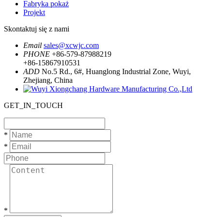
Fabryka pokaż
Projekt
Skontaktuj się z nami
Email
sales@xcwjc.com
PHONE
+86-579-87988219
+86-15867910531
ADD
No.5 Rd., 6#, Huanglong Industrial Zone, Wuyi,
Zhejiang, China
GET_IN_TOUCH
*
*
*