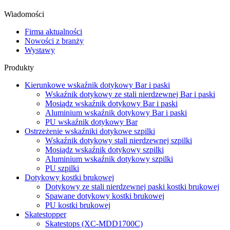
Wiadomości
Firma aktualności
Nowości z branży
Wystawy
Produkty
Kierunkowe wskaźnik dotykowy Bar i paski
Wskaźnik dotykowy ze stali nierdzewnej Bar i paski
Mosiądz wskaźnik dotykowy Bar i paski
Aluminium wskaźnik dotykowy Bar i paski
PU wskaźnik dotykowy Bar
Ostrzeżenie wskaźniki dotykowe szpilki
Wskaźnik dotykowy stali nierdzewnej szpilki
Mosiądz wskaźnik dotykowy szpilki
Aluminium wskaźnik dotykowy szpilki
PU szpilki
Dotykowy kostki brukowej
Dotykowy ze stali nierdzewnej paski kostki brukowej
Spawane dotykowy kostki brukowej
PU kostki brukowej
Skatestopper
Skatestops (XC-MDD1700C)