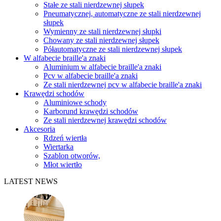
Stałe ze stali nierdzewnej słupek
Pneumatycznej, automatyczne ze stali nierdzewnej
słupek
Wymienny ze stali nierdzewnej słupki
Chowany ze stali nierdzewnej słupek
Półautomatyczne ze stali nierdzewnej słupek
W alfabecie braille'a znaki
Aluminium w alfabecie braille'a znaki
Pcv w alfabecie braille'a znaki
Ze stali nierdzewnej pcv w alfabecie braille'a znaki
Krawędzi schodów
Aluminiowe schody
Karborund krawędzi schodów
Ze stali nierdzewnej krawędzi schodów
Akcesoria
Rdzeń wiertła
Wiertarka
Szablon otworów,
Młot wiertło
LATEST NEWS