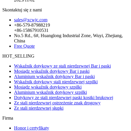
Skontaktuj się z nami
sales@xcwjc.com
+86-579-87988219
+86-15867910531
No.5 Rd., 6#, Huanglong Industrial Zone, Wuyi, Zhejiang,
China
Free Quote
HOT_SELLING
Wskaźnik dotykowy ze stali nierdzewnej Bar i paski
Mosiądz wskaźnik dotykowy Bar i paski
Aluminium wskaźnik dotykowy Bar i paski
Wskaźnik dotykowy stali nierdzewnej szpilki
Mosiądz wskaźnik dotykowy szpilki
Aluminium wskaźnik dotykowy szpilki
Dotykowy ze stali nierdzewnej paski kostki brukowej
Ze stali nierdzewnej ostrzeżenie znak drogowy
Ze stali nierdzewnej słupki
Firma
Honor i certyfikaty