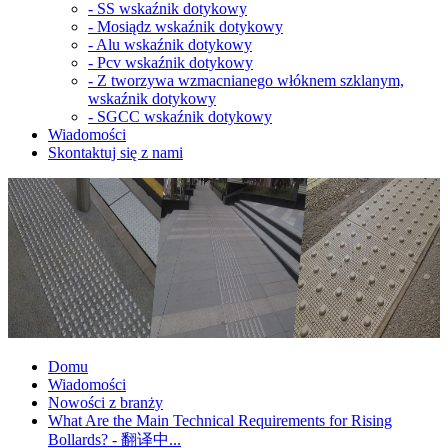
-
SS wskaźnik dotykowy
-
Mosiądz wskaźnik dotykowy
-
Alu wskaźnik dotykowy
-
Pcv wskaźnik dotykowy
-
Z tworzywa wzmacnianego włóknem szklanym,
wskaźnik dotykowy
-
SGCC wskaźnik dotykowy
Wiadomości
Skontaktuj się z nami
Domu
Wiadomości
Nowości z branży
What Are the Main Technical Requirements for Rising
Bollards? - 翻译中...