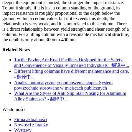
deeper the equipment is buried, the stronger the impact resistance.
To put it simply, if it is just a column standing on the ground, its
impact resistance is roughly proportional to the depth below the
ground within a certain value, but if it exceeds this depth, the
relationship is very weak, and it is not related to this column. There
is a direct relationship between yield strength and shear strength of a
column. For a lifting column with a reasonable mechanical structure,
the depth is only about 300mm-400mm.
Related News
Tactile Paving Are Road Facilities Designed for the Safety
and Convenience of Visually Impaired Individuals - 翻译中...
Different lifting columns have different maintenance and care.
- 翻译中...
Analiza automatycznego podnoszenia słupek System
powszechnie stosowane w miejscach publicznych
What Are the Styles of Anti-Slip Stair Nosing for Aluminum
Alloy Staircases? - 翻译中...
Wiadomości
Firma aktualności
Nowości z branży
Wystawy