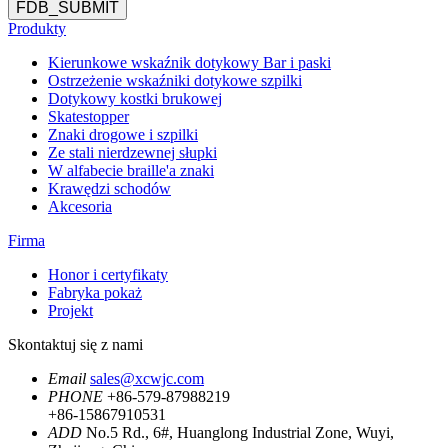
FDB_SUBMIT
Produkty
Kierunkowe wskaźnik dotykowy Bar i paski
Ostrzeżenie wskaźniki dotykowe szpilki
Dotykowy kostki brukowej
Skatestopper
Znaki drogowe i szpilki
Ze stali nierdzewnej słupki
W alfabecie braille'a znaki
Krawędzi schodów
Akcesoria
Firma
Honor i certyfikaty
Fabryka pokaż
Projekt
Skontaktuj się z nami
Email
sales@xcwjc.com
PHONE
+86-579-87988219
+86-15867910531
ADD
No.5 Rd., 6#, Huanglong Industrial Zone, Wuyi,