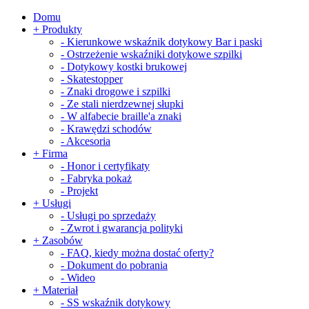
Domu
+
Produkty
-
Kierunkowe wskaźnik dotykowy Bar i paski
-
Ostrzeżenie wskaźniki dotykowe szpilki
-
Dotykowy kostki brukowej
-
Skatestopper
-
Znaki drogowe i szpilki
-
Ze stali nierdzewnej słupki
-
W alfabecie braille'a znaki
-
Krawędzi schodów
-
Akcesoria
+
Firma
-
Honor i certyfikaty
-
Fabryka pokaż
-
Projekt
+
Usługi
-
Usługi po sprzedaży
-
Zwrot i gwarancja polityki
+
Zasobów
-
FAQ, kiedy można dostać oferty?
-
Dokument do pobrania
-
Wideo
+
Materiał
-
SS wskaźnik dotykowy