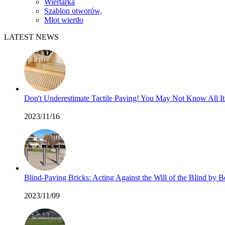
Wiertarka
Szablon otworów,
Młot wiertło
LATEST NEWS
Don't Underestimate Tactile Paving! You May Not Know All I
2023/11/16
Blind-Paving Bricks: Acting Against the Will of the Blind by
2023/11/09