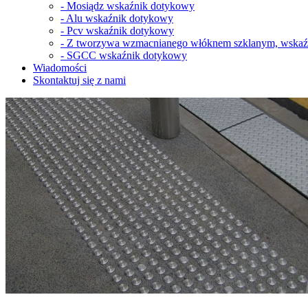
-
Mosiądz wskaźnik dotykowy
-
Alu wskaźnik dotykowy
-
Pcv wskaźnik dotykowy
-
Z tworzywa wzmacnianego włóknem szklanym, wskaź
-
SGCC wskaźnik dotykowy
Wiadomości
Skontaktuj się z nami