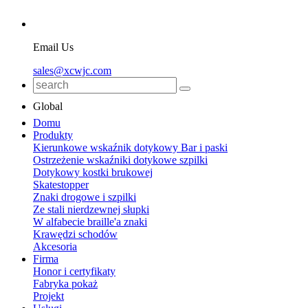
Email Us
sales@xcwjc.com
Global
Domu
Produkty
Kierunkowe wskaźnik dotykowy Bar i paski
Ostrzeżenie wskaźniki dotykowe szpilki
Dotykowy kostki brukowej
Skatestopper
Znaki drogowe i szpilki
Ze stali nierdzewnej słupki
W alfabecie braille'a znaki
Krawędzi schodów
Akcesoria
Firma
Honor i certyfikaty
Fabryka pokaż
Projekt