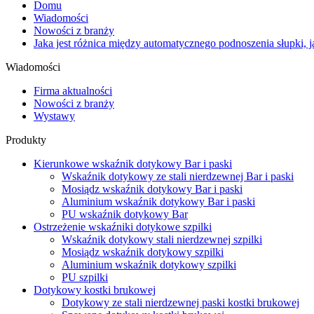
Domu
Wiadomości
Nowości z branży
Jaka jest różnica między automatycznego podnoszenia słupki,
Wiadomości
Firma aktualności
Nowości z branży
Wystawy
Produkty
Kierunkowe wskaźnik dotykowy Bar i paski
Wskaźnik dotykowy ze stali nierdzewnej Bar i paski
Mosiądz wskaźnik dotykowy Bar i paski
Aluminium wskaźnik dotykowy Bar i paski
PU wskaźnik dotykowy Bar
Ostrzeżenie wskaźniki dotykowe szpilki
Wskaźnik dotykowy stali nierdzewnej szpilki
Mosiądz wskaźnik dotykowy szpilki
Aluminium wskaźnik dotykowy szpilki
PU szpilki
Dotykowy kostki brukowej
Dotykowy ze stali nierdzewnej paski kostki brukowej