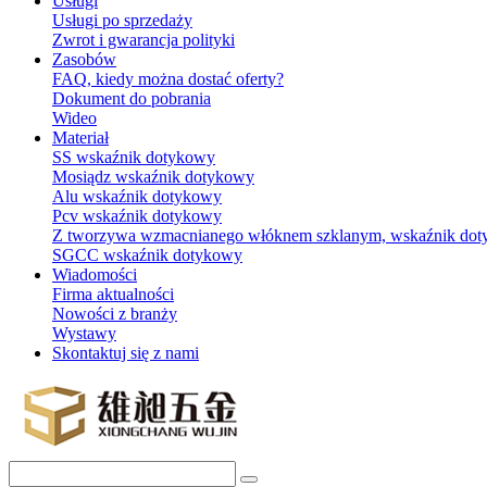
Usługi
Usługi po sprzedaży
Zwrot i gwarancja polityki
Zasobów
FAQ, kiedy można dostać oferty?
Dokument do pobrania
Wideo
Materiał
SS wskaźnik dotykowy
Mosiądz wskaźnik dotykowy
Alu wskaźnik dotykowy
Pcv wskaźnik dotykowy
Z tworzywa wzmacnianego włóknem szklanym, wskaźnik do
SGCC wskaźnik dotykowy
Wiadomości
Firma aktualności
Nowości z branży
Wystawy
Skontaktuj się z nami