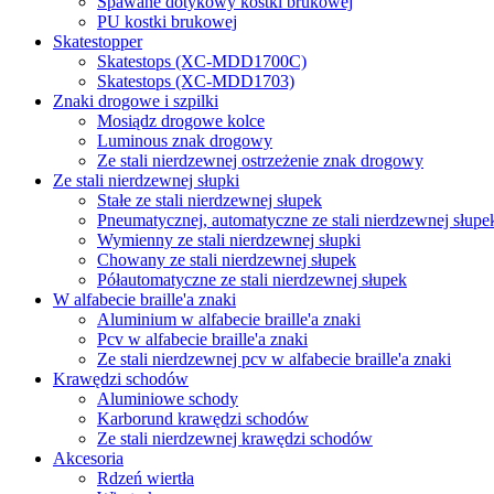
Spawane dotykowy kostki brukowej
PU kostki brukowej
Skatestopper
Skatestops (XC-MDD1700C)
Skatestops (XC-MDD1703)
Znaki drogowe i szpilki
Mosiądz drogowe kolce
Luminous znak drogowy
Ze stali nierdzewnej ostrzeżenie znak drogowy
Ze stali nierdzewnej słupki
Stałe ze stali nierdzewnej słupek
Pneumatycznej, automatyczne ze stali nierdzewnej słupe
Wymienny ze stali nierdzewnej słupki
Chowany ze stali nierdzewnej słupek
Półautomatyczne ze stali nierdzewnej słupek
W alfabecie braille'a znaki
Aluminium w alfabecie braille'a znaki
Pcv w alfabecie braille'a znaki
Ze stali nierdzewnej pcv w alfabecie braille'a znaki
Krawędzi schodów
Aluminiowe schody
Karborund krawędzi schodów
Ze stali nierdzewnej krawędzi schodów
Akcesoria
Rdzeń wiertła