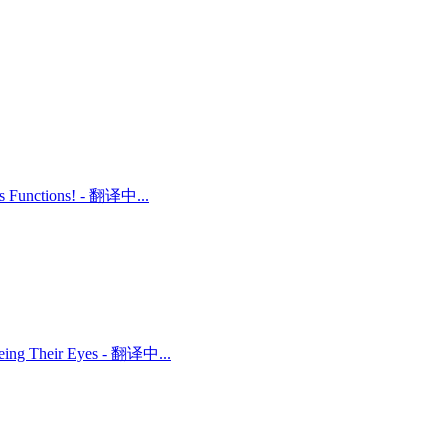
ts Functions! - 翻译中...
 Being Their Eyes - 翻译中...