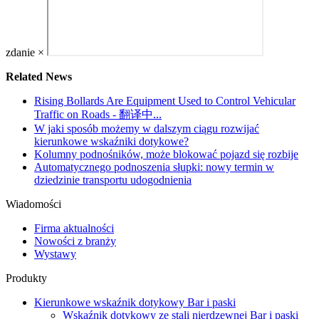
zdanie
×
Related News
Rising Bollards Are Equipment Used to Control Vehicular
Traffic on Roads - 翻译中...
W jaki sposób możemy w dalszym ciągu rozwijać
kierunkowe wskaźniki dotykowe?
Kolumny podnośników, może blokować pojazd się rozbije
Automatycznego podnoszenia słupki: nowy termin w
dziedzinie transportu udogodnienia
Wiadomości
Firma aktualności
Nowości z branży
Wystawy
Produkty
Kierunkowe wskaźnik dotykowy Bar i paski
Wskaźnik dotykowy ze stali nierdzewnej Bar i paski