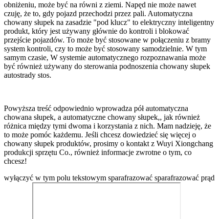
obniżeniu, może być na równi z ziemi. Napęd nie może nawet
czuję, że to, gdy pojazd przechodzi przez pali. Automatyczna
chowany słupek na zasadzie "pod klucz" to elektryczny inteligentny
produkt, który jest używany głównie do kontroli i blokować
przejście pojazdów. To może być stosowane w połączeniu z bramy
system kontroli, czy to może być stosowany samodzielnie. W tym
samym czasie, W systemie automatycznego rozpoznawania może
być również używany do sterowania podnoszenia chowany słupek
autostrady stos.
Powyższa treść odpowiednio wprowadza pół automatyczna
chowana słupek, a automatyczne chowany słupek,, jak również
różnica między tymi dwoma i korzystania z nich. Mam nadzieję, że
to może pomóc każdemu. Jeśli chcesz dowiedzieć się więcej o
chowany słupek produktów, prosimy o kontakt z Wuyi Xiongchang
produkcji sprzętu Co., również informacje zwrotne o tym, co
chcesz!
wyłączyć w tym polu tekstowym
sparafrazować
sparafrazować prąd