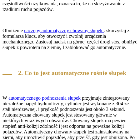
częstotliwości użytkowania, oznacza to, że na skrzyżowaniu z
rzadkimi ruchu pojazdów.
Obniżenie
naczepy automatyczny chowany słupek
: skorzystaj z
formularza klucz, aby otworzyć i zwolnij urządzenia
mechanicznego. Zastosuj nacisk na górnej części drogi stos, obniżyć
słupek z powrotem na ziemię, I zablokować go automatycznie.
2. Co to jest automatyczne rośnie słupek
W
automatycznego podnoszenia słupek
przyjmuje zintegrowany
niezależne napęd hydrauliczny, cylinder jest wykonane z 304 ze
stali nierdzewnej, i prędkość podnoszenia jest około 3 sekund.
Automatyczna chowany słupek jest stosowany głównie w
niektórych wrażliwych obszarów. Chowany słupek ma pewien
stopień anti-kolizji zdolność i jest odporna na poważne kolizji
pojazdów. Automatyczny chowany słupek jest zainstalowany na
ziemi, aby umożliwić pojazdów, aby przejść, gdy jest obniżona. Po