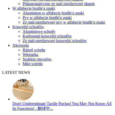
Półautomatyczne ze stali nierdzewnej słupek
W alfabecie braille'a znaki
Aluminium w alfabecie braille'a znaki
Pcv w alfabecie braille'a znaki
Ze stali nierdzewnej pcv w alfabecie braille'a znaki
Krawędzi schodów
Aluminiowe schody
Karborund krawędzi schodów
Ze stali nierdzewnej krawędzi schodów
Akcesoria
Rdzeń wiertła
Wiertarka
Szablon otworów,
Młot wiertło
LATEST NEWS
Don't Underestimate Tactile Paving! You May Not Know All
Its Functions! - 翻译中...