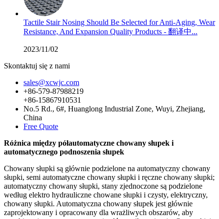
Tactile Stair Nosing Should Be Selected for Anti-Aging, Wear
Resistance, And Expansion Quality Products - 翻译中...
2023/11/02
Skontaktuj się z nami
sales@xcwjc.com
+86-579-87988219
+86-15867910531
No.5 Rd., 6#, Huanglong Industrial Zone, Wuyi, Zhejiang,
China
Free Quote
Różnica między półautomatyczne chowany słupek i
automatycznego podnoszenia słupek
Chowany słupki są głównie podzielone na automatyczny chowany
słupki, semi automatyczne chowany słupki i ręczne chowany słupki;
automatyczny chowany słupki, stany zjednoczone są podzielone
według elektro hydrauliczne chowane słupki i czysty, elektryczny,
chowany słupki. Automatyczna chowany słupek jest głównie
zaprojektowany i opracowany dla wrażliwych obszarów, aby