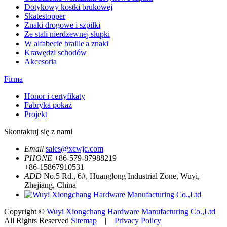
Dotykowy kostki brukowej
Skatestopper
Znaki drogowe i szpilki
Ze stali nierdzewnej słupki
W alfabecie braille'a znaki
Krawędzi schodów
Akcesoria
Firma
Honor i certyfikaty
Fabryka pokaż
Projekt
Skontaktuj się z nami
Email
sales@xcwjc.com
PHONE
+86-579-87988219
+86-15867910531
ADD
No.5 Rd., 6#, Huanglong Industrial Zone, Wuyi,
Zhejiang, China
Copyright ©
Wuyi Xiongchang Hardware Manufacturing Co.,Ltd
All Rights Reserved
Sitemap
|
Privacy Policy