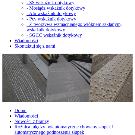
-
SS wskaźnik dotykowy
-
Mosiądz wskaźnik dotykowy
-
Alu wskaźnik dotykowy
-
Pcv wskaźnik dotykowy
-
Z tworzywa wzmacnianego włóknem szklanym,
wskaźnik dotykowy
-
SGCC wskaźnik dotykowy
Wiadomości
Skontaktuj się z nami
Domu
Wiadomości
Nowości z branży
Różnica między półautomatyczne chowany słupek i
automatycznego podnoszenia słupek