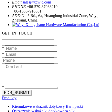
Email
sales@xcwjc.com
PHONE
+86-579-87988219
+86-15867910531
ADD
No.5 Rd., 6#, Huanglong Industrial Zone, Wuyi,
Zhejiang, China
GET_IN_TOUCH
*
*
*
FDB_SUBMIT
Produkty
Kierunkowe wskaźnik dotykowy Bar i paski
Ostrzeżenie wskaźniki dotykowe szpilki