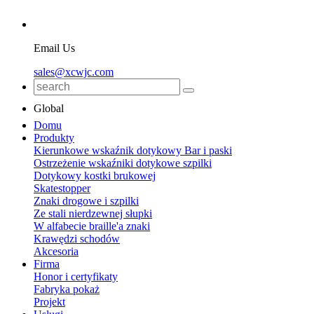
Email Us
sales@xcwjc.com
Global
Domu
Produkty
Kierunkowe wskaźnik dotykowy Bar i paski
Ostrzeżenie wskaźniki dotykowe szpilki
Dotykowy kostki brukowej
Skatestopper
Znaki drogowe i szpilki
Ze stali nierdzewnej słupki
W alfabecie braille'a znaki
Krawędzi schodów
Akcesoria
Firma
Honor i certyfikaty
Fabryka pokaż
Projekt