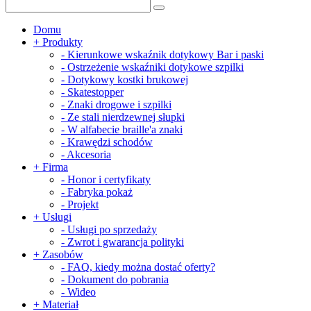
Domu
+
Produkty
-
Kierunkowe wskaźnik dotykowy Bar i paski
-
Ostrzeżenie wskaźniki dotykowe szpilki
-
Dotykowy kostki brukowej
-
Skatestopper
-
Znaki drogowe i szpilki
-
Ze stali nierdzewnej słupki
-
W alfabecie braille'a znaki
-
Krawędzi schodów
-
Akcesoria
+
Firma
-
Honor i certyfikaty
-
Fabryka pokaż
-
Projekt
+
Usługi
-
Usługi po sprzedaży
-
Zwrot i gwarancja polityki
+
Zasobów
-
FAQ, kiedy można dostać oferty?
-
Dokument do pobrania
-
Wideo
+
Materiał