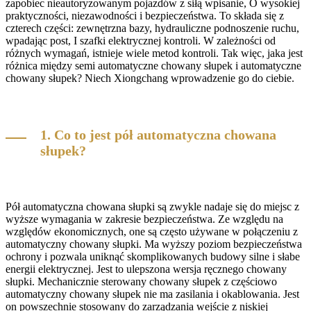
zapobiec nieautoryzowanym pojazdów z siłą wpisanie, O wysokiej
praktyczności, niezawodności i bezpieczeństwa. To składa się z
czterech części: zewnętrzna bazy, hydrauliczne podnoszenie ruchu,
wpadając post, I szafki elektrycznej kontroli. W zależności od
różnych wymagań, istnieje wiele metod kontroli. Tak więc, jaka jest
różnica między semi automatyczne chowany słupek i automatyczne
chowany słupek? Niech Xiongchang wprowadzenie go do ciebie.
1. Co to jest pół automatyczna chowana
słupek?
Pół automatyczna chowana słupki są zwykle nadaje się do miejsc z
wyższe wymagania w zakresie bezpieczeństwa. Ze względu na
względów ekonomicznych, one są często używane w połączeniu z
automatyczny chowany słupki. Ma wyższy poziom bezpieczeństwa
ochrony i pozwala uniknąć skomplikowanych budowy silne i słabe
energii elektrycznej. Jest to ulepszona wersja ręcznego chowany
słupki. Mechanicznie sterowany chowany słupek z częściowo
automatyczny chowany słupek nie ma zasilania i okablowania. Jest
on powszechnie stosowany do zarządzania wejście z niskiej