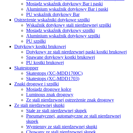
Mosiądz wskaźnik dotykowy Bar i paski
Aluminium wskaźnik dotykowy Bar i paski
PU wskaźnik dotykowy Bar
Ostrzeżenie wskaźniki dotykowe szpilki
Wskaźnik dotykowy stali nierdzewnej szpilki
Mosiądz wskaźnik dotykowy szpilki
Aluminium wskaźnik dotykowy szpilki
PU szpilki
Dotykowy kostki brukowej
Dotykowy ze stali nierdzewnej paski kostki brukowej
Spawane dotykowy kostki brukowej
PU kostki brukowej
Skatestopper
Skatestops (XC-MDD1700C)
Skatestops (XC-MDD1703)
Znaki drogowe i szpilki
Mosiądz drogowe kolce
Luminous znak drogowy
Ze stali nierdzewnej ostrzeżenie znak drogowy
Ze stali nierdzewnej słupki
Stałe ze stali nierdzewnej słupek
Pneumatycznej, automatyczne ze stali nierdzewnej
słupek
Wymienny ze stali nierdzewnej słupki
Chowany ze stali nierdzewnej słupek