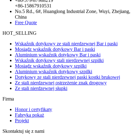
+86-579-87988219
+86-15867910531
No.5 Rd., 6#, Huanglong Industrial Zone, Wuyi, Zhejiang,
China
Free Quote
HOT_SELLING
Wskaźnik dotykowy ze stali nierdzewnej Bar i paski
Mosiądz wskaźnik dotykowy Bar i paski
Aluminium wskaźnik dotykowy Bar i paski
Wskaźnik dotykowy stali nierdzewnej szpilki
Mosiądz wskaźnik dotykowy szpilki
Aluminium wskaźnik dotykowy szpilki
Dotykowy ze stali nierdzewnej paski kostki brukowej
Ze stali nierdzewnej ostrzeżenie znak drogowy
Ze stali nierdzewnej słupki
Firma
Honor i certyfikaty
Fabryka pokaż
Projekt
Skontaktuj się z nami