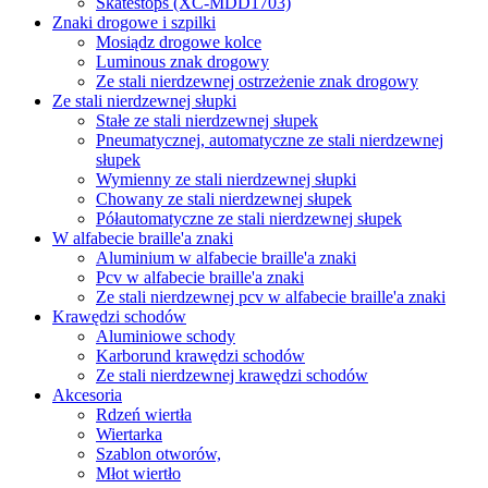
Skatestops (XC-MDD1703)
Znaki drogowe i szpilki
Mosiądz drogowe kolce
Luminous znak drogowy
Ze stali nierdzewnej ostrzeżenie znak drogowy
Ze stali nierdzewnej słupki
Stałe ze stali nierdzewnej słupek
Pneumatycznej, automatyczne ze stali nierdzewnej
słupek
Wymienny ze stali nierdzewnej słupki
Chowany ze stali nierdzewnej słupek
Półautomatyczne ze stali nierdzewnej słupek
W alfabecie braille'a znaki
Aluminium w alfabecie braille'a znaki
Pcv w alfabecie braille'a znaki
Ze stali nierdzewnej pcv w alfabecie braille'a znaki
Krawędzi schodów
Aluminiowe schody
Karborund krawędzi schodów
Ze stali nierdzewnej krawędzi schodów
Akcesoria
Rdzeń wiertła
Wiertarka
Szablon otworów,
Młot wiertło