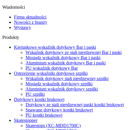
Wiadomości
Firma aktualności
Nowości z branży
Wystawy
Produkty
Kierunkowe wskaźnik dotykowy Bar i paski
Wskaźnik dotykowy ze stali nierdzewnej Bar i paski
Mosiądz wskaźnik dotykowy Bar i paski
Aluminium wskaźnik dotykowy Bar i paski
PU wskaźnik dotykowy Bar
Ostrzeżenie wskaźniki dotykowe szpilki
Wskaźnik dotykowy stali nierdzewnej szpilki
Mosiądz wskaźnik dotykowy szpilki
Aluminium wskaźnik dotykowy szpilki
PU szpilki
Dotykowy kostki brukowej
Dotykowy ze stali nierdzewnej paski kostki brukowej
Spawane dotykowy kostki brukowej
PU kostki brukowej
Skatestopper
Skatestops (XC-MDD1700C)