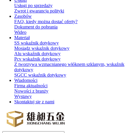
Usługi
Usługi po sprzedaży
Zwrot i gwarancja polityki
Zasobów
FAQ, kiedy można dostać oferty?
Dokument do pobrania
Wideo
Materiał
SS wskaźnik dotykowy
Mosiądz wskaźnik dotykowy
Alu wskaźnik dotykowy
Pcv wskaźnik dotykowy
Z tworzywa wzmacnianego włóknem szklanym, wskaźnik
dotykowy
SGCC wskaźnik dotykowy
Wiadomości
Firma aktualności
Nowości z branży
Wystawy
Skontaktuj się z nami