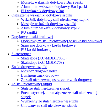
Mosiądz wskaźnik dotykowy Bar i paski
Aluminium wskaźnik dotykowy Bar i paski
PU wskaźnik dotykowy Bar
Ostrzeżenie wskaźniki dotykowe szpilki
Wskaźnik dotykowy stali nierdzewnej szpilki
Mosiądz wskaźnik dotykowy szpilki
Aluminium wskaźnik dotykowy szpilki
PU szpilki
Dotykowy kostki brukowej
Dotykowy ze stali nierdzewnej paski kostki brukowej
Spawane dotykowy kostki brukowej
PU kostki brukowej
Skatestopper
Skatestops (XC-MDD1700C)
Skatestops (XC-MDD1703)
Znaki drogowe i szpilki
Mosiądz drogowe kolce
Luminous znak drogowy
Ze stali nierdzewnej ostrzeżenie znak drogowy
Ze stali nierdzewnej słupki
Stałe ze stali nierdzewnej słupek
Pneumatycznej, automatyczne ze stali nierdzewnej
słupek
Wymienny ze stali nierdzewnej słupki
Chowany ze stali nierdzewnej słupek