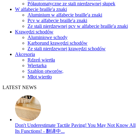
Półautomatyczne ze stali nierdzewnej słupek
W alfabecie braille'a znaki
Aluminium w alfabecie braille'a znaki
Pcv w alfabecie braille'a znaki
Ze stali nierdzewnej pcv w alfabecie braille'a znaki
Krawędzi schodów
Aluminiowe schody
Karborund krawędzi schodów
Ze stali nierdzewnej krawędzi schodów
Akcesoria
Rdzeń wiertła
Wiertarka
Szablon otworów,
Młot wiertło
LATEST NEWS
Don't Underestimate Tactile Paving! You May Not Know All
Its Functions! - 翻译中...