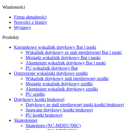
Wiadomości
Firma aktualności
Nowości z branży
Wystawy
Produkty
Kierunkowe wskaźnik dotykowy Bar i paski
Wskaźnik dotykowy ze stali nierdzewnej Bar i paski
Mosiądz wskaźnik dotykowy Bar i paski
Aluminium wskaźnik dotykowy Bar i paski
PU wskaźnik dotykowy Bar
Ostrzeżenie wskaźniki dotykowe szpilki
Wskaźnik dotykowy stali nierdzewnej szpilki
Mosiądz wskaźnik dotykowy szpilki
Aluminium wskaźnik dotykowy szpilki
PU szpilki
Dotykowy kostki brukowej
Dotykowy ze stali nierdzewnej paski kostki brukowej
Spawane dotykowy kostki brukowej
PU kostki brukowej
Skatestopper
Skatestops (XC-MDD1700C)