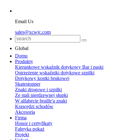
Email Us
sales@xcwjc.com
Global
Domu
Produkty
Kierunkowe wskaźnik dotykowy Bar i paski
Ostrzeżenie wskaźniki dotykowe szpilki
Dotykowy kostki brukowej
Skatestopper
Znaki drogowe i szpilki
Ze stali nierdzewnej słupki
W alfabecie braille'a znaki
Krawędzi schodów
Akcesoria
Firma
Honor i certyfikaty
Fabryka pokaż
Projekt