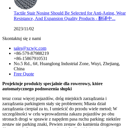
Tactile Stair Nosing Should Be Selected for Anti-Aging, Wear
Resistance, And Expansion Quality Products - 翻译中...
2023/11/02
Skontaktuj się z nami
sales@xcwjc.com
+86-579-87988219
+86-15867910531
No.5 Rd., 6#, Huanglong Industrial Zone, Wuyi, Zhejiang,
China
Free Quote
Projektuje produkty specjalnie dla rowerowy, które
automatycznego podnoszenia słupki
teraz coraz więcej pojazdów, dróg miejskich zarządzania i
zarządzania parkingiem stały się problemem; Miasta dział
zarządzania cierpiał za to, I umieścić do przodu wiele metod; W
szczególności w celu wprowadzenia zakazu pojazdów po obu
stronach drogi w sprawie z napędem pasa ruchu parking: niektóre
zestaw nie parking znaki, Pewien zestaw do kamienia drogowego