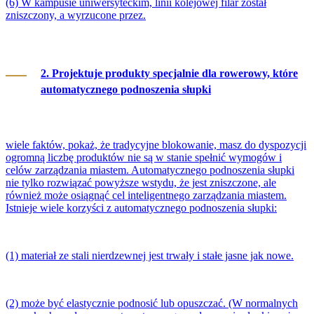
(6) W kampusie uniwersyteckim, linii kolejowej filar został
zniszczony, a wyrzucone przez.
2. Projektuje produkty specjalnie dla rowerowy, które
automatycznego podnoszenia słupki
wiele faktów, pokaż, że tradycyjne blokowanie, masz do dyspozycji
ogromną liczbę produktów nie są w stanie spełnić wymogów i
celów zarządzania miastem. Automatycznego podnoszenia słupki
nie tylko rozwiązać powyższe wstydu, że jest zniszczone, ale
również może osiągnąć cel inteligentnego zarządzania miastem.
Istnieje wiele korzyści z automatycznego podnoszenia słupki:
(1) materiał ze stali nierdzewnej jest trwały i stałe jasne jak nowe.
(2) może być elastycznie podnosić lub opuszczać. (W normalnych