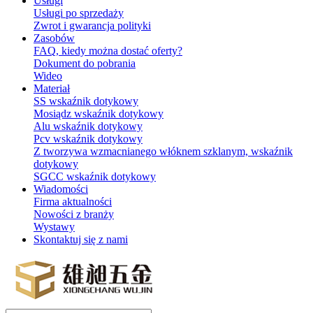
Usługi
Usługi po sprzedaży
Zwrot i gwarancja polityki
Zasobów
FAQ, kiedy można dostać oferty?
Dokument do pobrania
Wideo
Materiał
SS wskaźnik dotykowy
Mosiądz wskaźnik dotykowy
Alu wskaźnik dotykowy
Pcv wskaźnik dotykowy
Z tworzywa wzmacnianego włóknem szklanym, wskaźnik
dotykowy
SGCC wskaźnik dotykowy
Wiadomości
Firma aktualności
Nowości z branży
Wystawy
Skontaktuj się z nami