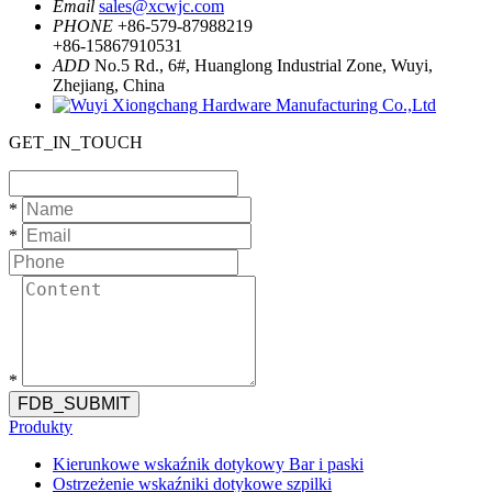
Email
sales@xcwjc.com
PHONE
+86-579-87988219
+86-15867910531
ADD
No.5 Rd., 6#, Huanglong Industrial Zone, Wuyi,
Zhejiang, China
GET_IN_TOUCH
*
*
*
FDB_SUBMIT
Produkty
Kierunkowe wskaźnik dotykowy Bar i paski
Ostrzeżenie wskaźniki dotykowe szpilki