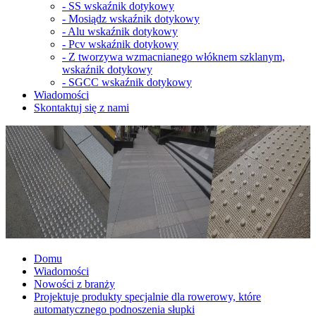
-
SS wskaźnik dotykowy
-
Mosiądz wskaźnik dotykowy
-
Alu wskaźnik dotykowy
-
Pcv wskaźnik dotykowy
-
Z tworzywa wzmacnianego włóknem szklanym,
wskaźnik dotykowy
-
SGCC wskaźnik dotykowy
Wiadomości
Skontaktuj się z nami
Domu
Wiadomości
Nowości z branży
Projektuje produkty specjalnie dla rowerowy, które
automatycznego podnoszenia słupki