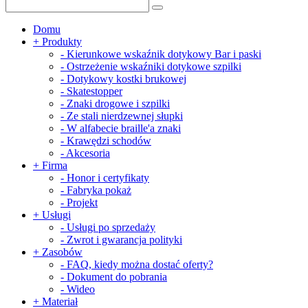
Domu
+
Produkty
-
Kierunkowe wskaźnik dotykowy Bar i paski
-
Ostrzeżenie wskaźniki dotykowe szpilki
-
Dotykowy kostki brukowej
-
Skatestopper
-
Znaki drogowe i szpilki
-
Ze stali nierdzewnej słupki
-
W alfabecie braille'a znaki
-
Krawędzi schodów
-
Akcesoria
+
Firma
-
Honor i certyfikaty
-
Fabryka pokaż
-
Projekt
+
Usługi
-
Usługi po sprzedaży
-
Zwrot i gwarancja polityki
+
Zasobów
-
FAQ, kiedy można dostać oferty?
-
Dokument do pobrania
-
Wideo
+
Materiał