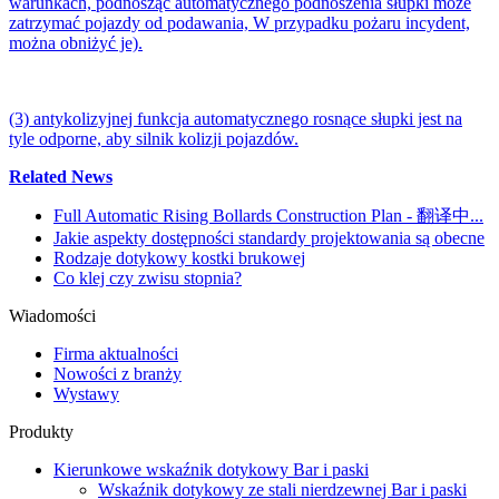
warunkach, podnosząc automatycznego podnoszenia słupki może
zatrzymać pojazdy od podawania, W przypadku pożaru incydent,
można obniżyć je).
(3) antykolizyjnej funkcja automatycznego rosnące słupki jest na
tyle odporne, aby silnik kolizji pojazdów.
Related News
Full Automatic Rising Bollards Construction Plan - 翻译中...
Jakie aspekty dostępności standardy projektowania są obecne
Rodzaje dotykowy kostki brukowej
Co klej czy zwisu stopnia?
Wiadomości
Firma aktualności
Nowości z branży
Wystawy
Produkty
Kierunkowe wskaźnik dotykowy Bar i paski
Wskaźnik dotykowy ze stali nierdzewnej Bar i paski