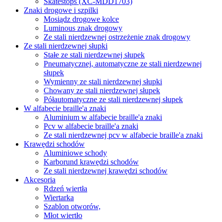
Skatestops (XC-MDD1703)
Znaki drogowe i szpilki
Mosiądz drogowe kolce
Luminous znak drogowy
Ze stali nierdzewnej ostrzeżenie znak drogowy
Ze stali nierdzewnej słupki
Stałe ze stali nierdzewnej słupek
Pneumatycznej, automatyczne ze stali nierdzewnej
słupek
Wymienny ze stali nierdzewnej słupki
Chowany ze stali nierdzewnej słupek
Półautomatyczne ze stali nierdzewnej słupek
W alfabecie braille'a znaki
Aluminium w alfabecie braille'a znaki
Pcv w alfabecie braille'a znaki
Ze stali nierdzewnej pcv w alfabecie braille'a znaki
Krawędzi schodów
Aluminiowe schody
Karborund krawędzi schodów
Ze stali nierdzewnej krawędzi schodów
Akcesoria
Rdzeń wiertła
Wiertarka
Szablon otworów,
Młot wiertło