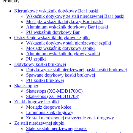
Produkty
Kierunkowe wskaźnik dotykowy Bar i paski
Wskaźnik dotykowy ze stali nierdzewnej Bar i paski
Mosiądz wskaźnik dotykowy Bar i paski
Aluminium wskaźnik dotykowy Bar i paski
PU wskaźnik dotykowy Bar
Ostrzeżenie wskaźniki dotykowe szpilki
Wskaźnik dotykowy stali nierdzewnej szpilki
Mosiądz wskaźnik dotykowy szpilki
Aluminium wskaźnik dotykowy szpilki
PU szpilki
Dotykowy kostki brukowej
Dotykowy ze stali nierdzewnej paski kostki brukowej
Spawane dotykowy kostki brukowej
PU kostki brukowej
Skatestopper
Skatestops (XC-MDD1700C)
Skatestops (XC-MDD1703)
Znaki drogowe i szpilki
Mosiądz drogowe kolce
Luminous znak drogowy
Ze stali nierdzewnej ostrzeżenie znak drogowy
Ze stali nierdzewnej słupki
Stałe ze stali nierdzewnej słupek