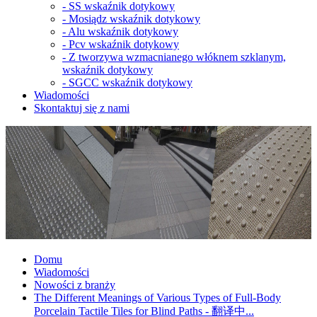
-
SS wskaźnik dotykowy
-
Mosiądz wskaźnik dotykowy
-
Alu wskaźnik dotykowy
-
Pcv wskaźnik dotykowy
-
Z tworzywa wzmacnianego włóknem szklanym,
wskaźnik dotykowy
-
SGCC wskaźnik dotykowy
Wiadomości
Skontaktuj się z nami
Domu
Wiadomości
Nowości z branży
The Different Meanings of Various Types of Full-Body
Porcelain Tactile Tiles for Blind Paths - 翻译中...