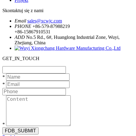
Projekt
Skontaktuj się z nami
Email
sales@xcwjc.com
PHONE
+86-579-87988219
+86-15867910531
ADD
No.5 Rd., 6#, Huanglong Industrial Zone, Wuyi,
Zhejiang, China
GET_IN_TOUCH
*
*
*
FDB_SUBMIT