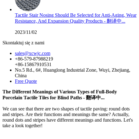
Tactile Stair Nosing Should Be Selected for Anti-Aging, Wear
Resistance, And Expansion Quality Products - 翻译中...
2023/11/02
Skontaktuj się z nami
sales@xcwjc.com
+86-579-87988219
+86-15867910531
No.5 Rd., 6#, Huanglong Industrial Zone, Wuyi, Zhejiang,
China
Free Quote
The Different Meanings of Various Types of Full-Body
Porcelain Tactile Tiles for Blind Paths - 翻译中...
We can see that there are two shapes of tactile paving: round dots
and stripes. Are their functions and meanings the same? Actually,
round dots and stripes have different meanings and functions. Let's
take a look together!