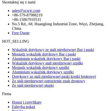
Skontaktuj się z nami
sales@xcwjc.com
+86-579-87988219
+86-15867910531
No.5 Rd., 6#, Huanglong Industrial Zone, Wuyi, Zhejiang,
China
Free Quote
HOT_SELLING
Wskaźnik dotykowy ze stali nierdzewnej Bar i paski
Mosiądz wskaźnik dotykowy Bar i paski
Aluminium wskaźnik dotykowy Bar i paski
Wskaźnik dotykowy stali nierdzewnej szpilki
Mosiądz wskaźnik dotykowy szpilki
Aluminium wskaźnik dotykowy szpilki
Dotykowy ze stali nierdzewnej paski kostki brukowej
Ze stali nierdzewnej ostrzeżenie znak drogowy
Ze stali nierdzewnej słupki
Firma
Honor i certyfikaty
Fabryka pokaż