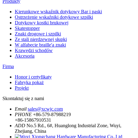
Produkty
Kierunkowe wskaźnik dotykowy Bar i paski
Ostrzeżenie wskaźniki dotykowe szpilki
Dotykowy kostki brukowej
Skatestopper
Znaki drogowe i szpilki
Ze stali nierdzewnej słupki
W alfabecie braille'a znaki
Krawędzi schodów
Akcesoria
Firma
Honor i certyfikaty
Fabryka pokaż
Projekt
Skontaktuj się z nami
Email
sales@xcwjc.com
PHONE
+86-579-87988219
+86-15867910531
ADD
No.5 Rd., 6#, Huanglong Industrial Zone, Wuyi,
Zhejiang, China