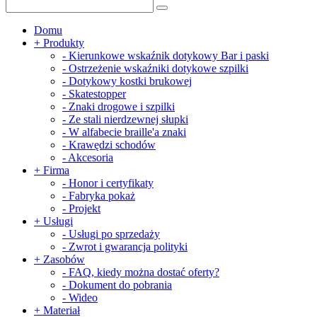
Domu
+
Produkty
-
Kierunkowe wskaźnik dotykowy Bar i paski
-
Ostrzeżenie wskaźniki dotykowe szpilki
-
Dotykowy kostki brukowej
-
Skatestopper
-
Znaki drogowe i szpilki
-
Ze stali nierdzewnej słupki
-
W alfabecie braille'a znaki
-
Krawędzi schodów
-
Akcesoria
+
Firma
-
Honor i certyfikaty
-
Fabryka pokaż
-
Projekt
+
Usługi
-
Usługi po sprzedaży
-
Zwrot i gwarancja polityki
+
Zasobów
-
FAQ, kiedy można dostać oferty?
-
Dokument do pobrania
-
Wideo
+
Materiał