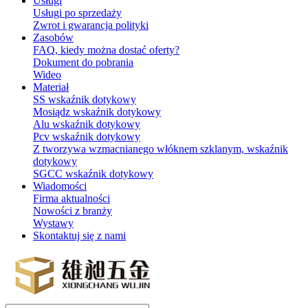
Usługi
Usługi po sprzedaży
Zwrot i gwarancja polityki
Zasobów
FAQ, kiedy można dostać oferty?
Dokument do pobrania
Wideo
Materiał
SS wskaźnik dotykowy
Mosiądz wskaźnik dotykowy
Alu wskaźnik dotykowy
Pcv wskaźnik dotykowy
Z tworzywa wzmacnianego włóknem szklanym, wskaźnik
dotykowy
SGCC wskaźnik dotykowy
Wiadomości
Firma aktualności
Nowości z branży
Wystawy
Skontaktuj się z nami