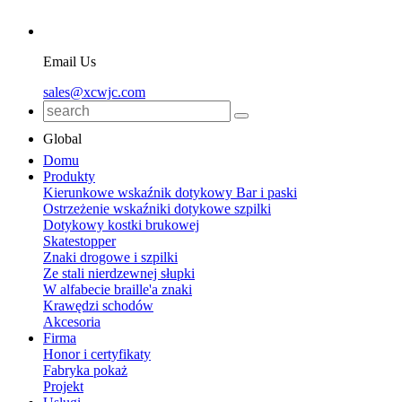
Email Us
sales@xcwjc.com
Global
Domu
Produkty
Kierunkowe wskaźnik dotykowy Bar i paski
Ostrzeżenie wskaźniki dotykowe szpilki
Dotykowy kostki brukowej
Skatestopper
Znaki drogowe i szpilki
Ze stali nierdzewnej słupki
W alfabecie braille'a znaki
Krawędzi schodów
Akcesoria
Firma
Honor i certyfikaty
Fabryka pokaż
Projekt