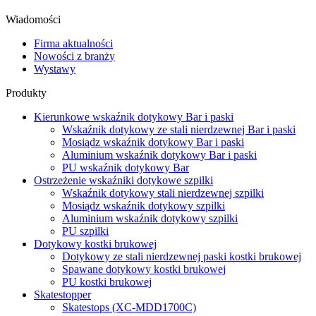
Wiadomości
Firma aktualności
Nowości z branży
Wystawy
Produkty
Kierunkowe wskaźnik dotykowy Bar i paski
Wskaźnik dotykowy ze stali nierdzewnej Bar i paski
Mosiądz wskaźnik dotykowy Bar i paski
Aluminium wskaźnik dotykowy Bar i paski
PU wskaźnik dotykowy Bar
Ostrzeżenie wskaźniki dotykowe szpilki
Wskaźnik dotykowy stali nierdzewnej szpilki
Mosiądz wskaźnik dotykowy szpilki
Aluminium wskaźnik dotykowy szpilki
PU szpilki
Dotykowy kostki brukowej
Dotykowy ze stali nierdzewnej paski kostki brukowej
Spawane dotykowy kostki brukowej
PU kostki brukowej
Skatestopper
Skatestops (XC-MDD1700C)