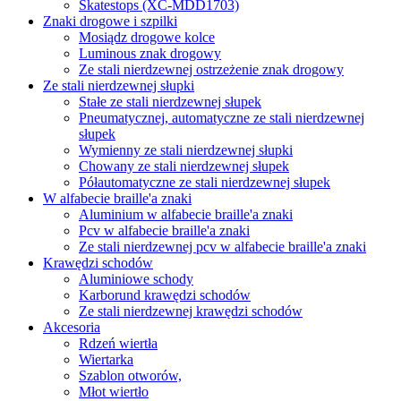
Skatestops (XC-MDD1703)
Znaki drogowe i szpilki
Mosiądz drogowe kolce
Luminous znak drogowy
Ze stali nierdzewnej ostrzeżenie znak drogowy
Ze stali nierdzewnej słupki
Stałe ze stali nierdzewnej słupek
Pneumatycznej, automatyczne ze stali nierdzewnej
słupek
Wymienny ze stali nierdzewnej słupki
Chowany ze stali nierdzewnej słupek
Półautomatyczne ze stali nierdzewnej słupek
W alfabecie braille'a znaki
Aluminium w alfabecie braille'a znaki
Pcv w alfabecie braille'a znaki
Ze stali nierdzewnej pcv w alfabecie braille'a znaki
Krawędzi schodów
Aluminiowe schody
Karborund krawędzi schodów
Ze stali nierdzewnej krawędzi schodów
Akcesoria
Rdzeń wiertła
Wiertarka
Szablon otworów,
Młot wiertło