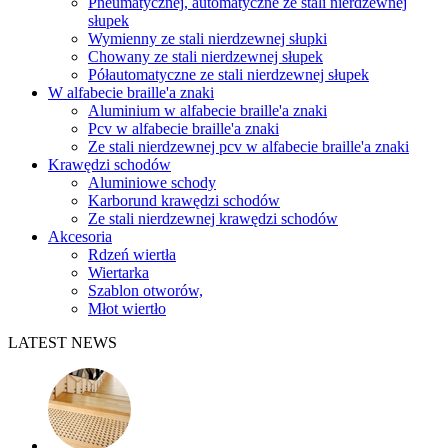
Pneumatycznej, automatyczne ze stali nierdzewnej
słupek
Wymienny ze stali nierdzewnej słupki
Chowany ze stali nierdzewnej słupek
Półautomatyczne ze stali nierdzewnej słupek
W alfabecie braille'a znaki
Aluminium w alfabecie braille'a znaki
Pcv w alfabecie braille'a znaki
Ze stali nierdzewnej pcv w alfabecie braille'a znaki
Krawędzi schodów
Aluminiowe schody
Karborund krawędzi schodów
Ze stali nierdzewnej krawędzi schodów
Akcesoria
Rdzeń wiertła
Wiertarka
Szablon otworów,
Młot wiertło
LATEST NEWS